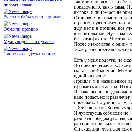
так или привлекаю к себе т
неизвестными
порядочного, как я сама. 
высока, и лицом бог не обид
Русские бабы умеют прощать
От первых знакомств осталос
странно, нужно именно в д
жду, нет и в помине, все у
Обмыли премию
внушительный. Ну скажите, 
без сатисфакции. Что только 
Муж увидел – испугался
После знакомства с одним 
захочу, мне показалось, что
Слово отца здесь главное
Есть у меня подруга, не сказ
Но пока не развелась. Звон
сказать своё мнение. Мужчи
одной квартире.
Пришла я в назначенное в
оформить документы. Из ква
И начались наши деловые вс
надо подаст, но и развлечёт
прохожих. По улице идём, т
– Хочешь кофе? Хочешь мо
И чувствуешь себя если не «
раза меня обедом угощал, с
разговоре признался, что д
Он счастлив, что наконец-т