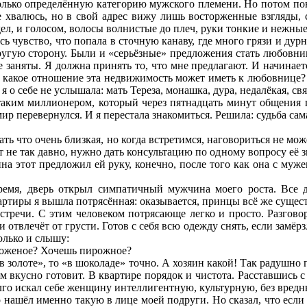
олько определённую категорию мужского племени. Но потом пон
Не хвалюсь, но в свой адрес вижу лишь восторженные взгляды,
ел, и голосом, волосы волнистые до плеч, руки тонкие и нежные.
ь чувство, что попала в сточную канаву, где много грязи и дурн
ругую сторону. Были и «серьёзные» предложения стать любовни
же заняты. Я должна принять то, что мне предлагают. И начинае
какое отношение эта недвижимость может иметь к любовнице? Я
я о себе не услышала: мать Тереза, монашка, дура, недалёкая, свя
таким миллионером, который через пятнадцать минут общения 
 мир перевернулся. И я перестала знакомиться. Решила: судьба сам
ать что очень близкая, но когда встретимся, наговориться не мож
ит не так давно, нужно дать консультацию по одному вопросу её 
на этот предложил ей руку, конечно, после того как она с муже
ремя, дверь открыл симпатичный мужчина моего роста. Все д
ртиры я вышла потрясённая: оказывается, принцы всё же сущест
тречи. С этим человеком потрясающе легко и просто. Разговор 
, и отвлечёт от грусти. Готов с себя всю одежду снять, если замё
олько и слышу:
роженое? Хочешь пирожное?
в золоте», то «в шоколаде» точно. А хозяин какой! Так радушно п
ам вкусно готовит. В квартире порядок и чистота. Расставшись 
олго искал себе женщину интеллигентную, культурную, без вредн
о нашёл именно такую в лице моей подруги. Но сказал, что если