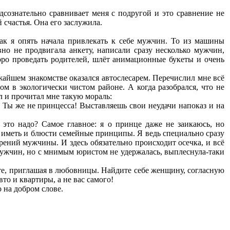
сознательно сравнивает меня с подругой и это сравнение не
й счастья. Она его заслужила.
как я опять начала привлекать к себе мужчин. То из машины
вно не продвигала анкету, написали сразу несколько мужчин,
коро проведать родителей, шлёт анимационные букеты и очень
айшем знакомстве оказался автослесарем. Перечислил мне всё
ом в экологически чистом районе. А когда разобрался, что не
л и прочитал мне такую мораль:
. Ты же не принцесса! Выставляешь свои неудачи напоказ и на
 это надо? Самое главное: я о принце даже не заикаюсь, но
 иметь и блюсти семейные принципы. Я ведь специально сразу
рений мужчины. И здесь обязательно происходит осечка, и всё
мужчин, но с мнимым юристом не удержалась, выплеснула-таки
те, приглашая в любовницы. Найдите себе женщину, согласную
то и квартиры, а не вас самого!
о на добром слове.