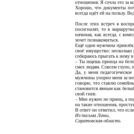
отношения. Я сочла это за 
Хорошо, что документы поч
всегда идёт ей на пользу. Ве
После этих встреч я воспр
посигналят, то в маршрутке
начиная, как всегда, с ко
хочет познакомиться.
Ещё один мужчина привлёк м
своё имущество: несколько 
собираюсь прыгать к нему в
– Ты ищешь принца на белом
смех людям. Совсем глупо, п
Да, у меня педагогическое
мужчины упорно меня за не
говорю, что ставлю семейны
становится явным как белый
свой гнев:
– Мне нужен не принц, а п
на такие отношения, простую
В ответ он отметил, что есл
Из письма Ланы,
Саратовская область