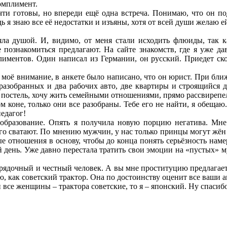
комплимент.
ти готовы, но впереди ещё одна встреча. Понимаю, что он под
дь я знаю все её недостатки и изъяны, хотя от всей души желаю е
яла душой. И, видимо, от меня стали исходить флюиды, так 
 познакомиться предлагают. На сайте знакомств, где я уже да
мплиментов. Один написал из Германии, он русский. Приедет с
оё внимание, в анкете было написано, что он юрист. При ближ
разобранных и два рабочих авто, две квартиры и строящийся д
 постель, хочу жить семейными отношениями, прямо рассвирепе
 коне, только они все разобраны. Тебе его не найти, я обещаю
едагог!
 образование. Опять я получила новую порцию негатива. Мне
го сватают. По мнению мужчин, у нас только принцы могут жён
е отношения в основу, чтобы до конца понять серьёзность наме
 день. Уже давно перестала тратить свои эмоции на «пустых» 
орядочный и честный человек. А вы мне проституцию предлагае
, как советский трактор. Она по достоинству оценит все ваши ав
и все женщины – трактора советские, то я – японский. Ну спасиб