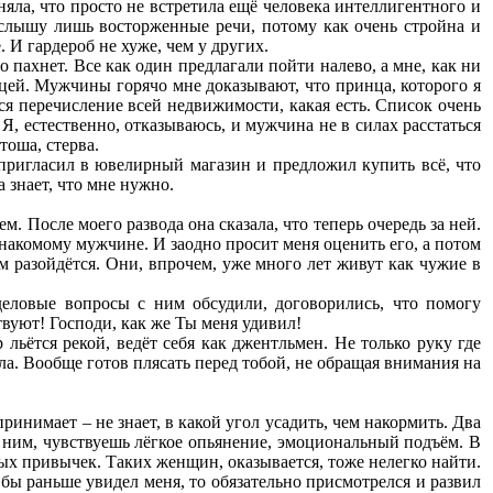
яла, что просто не встретила ещё человека интеллигентного и
 слышу лишь восторженные речи, потому как очень стройна и
 И гардероб не хуже, чем у других.
о пахнет. Все как один предлагали пойти налево, а мне, как ни
цей. Мужчины горячо мне доказывают, что принца, которого я
тся перечисление всей недвижимости, какая есть. Список очень
, естественно, отказываюсь, и мужчина не в силах расстаться
тоша, стерва.
пригласил в ювелирный магазин и предложил купить всё, что
а знает, что мне нужно.
ем. После моего развода она сказала, что теперь очередь за ней.
знакомому мужчине. И заодно просит меня оценить его, а потом
м разойдётся. Они, впрочем, уже много лет живут как чужие в
еловые вопросы с ним обсудили, договорились, что помогу
вуют! Господи, как же Ты меня удивил!
льётся рекой, ведёт себя как джентльмен. Не только руку где
рзла. Вообще готов плясать перед тобой, не обращая внимания на
ринимает – не знает, в какой угол усадить, чем накормить. Два
с ним, чувствуешь лёгкое опьянение, эмоциональный подъём. В
ых привычек. Таких женщин, оказывается, тоже нелегко найти.
 бы раньше увидел меня, то обязательно присмотрелся и развил