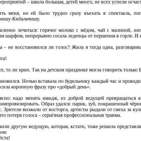
роприятий – школа большая, детей много, не всех успели осчаст
нить меня, но ей было трудно сразу въехать в спектакль, п
ьчишу-Кибальчишу.
иленно лечиться: горячее молоко с мёдом, чай с малиной, и
 шарфом, непрерывно сосала леденцы от першения в горле. И е
 – не восстановился ли голос? Жила я тогда одна, разговарив
та!
п, то ли хрип. Так на детском празднике могла говорить только Б
становился. Ночью вставала по будильнику каждый час и прово
сила коронную фразу про «добрый день».
 ясно: надо менять имидж, из доброй ведущей превращаться 
е импровизировать. Образ удался: парик, зуб, покрашенный чёрн
 Зрители визжали от восторга, артисты рыдали от смеха за ку
то потеря голоса – серьёзная профессиональная травма.
чили другую ведущую, которая, кстати, тоже решила представля
ом:
йста!