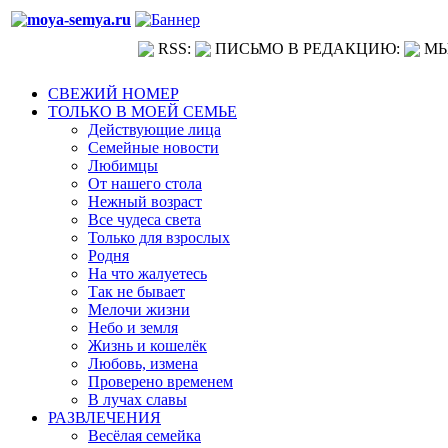
RSS:
ПИСЬМО В РЕДАКЦИЮ:
МЫ
СВЕЖИЙ НОМЕР
ТОЛЬКО В МОЕЙ СЕМЬЕ
Действующие лица
Семейные новости
Любимцы
От нашего стола
Нежный возраст
Все чудеса света
Только для взрослых
Родня
На что жалуетесь
Так не бывает
Мелочи жизни
Небо и земля
Жизнь и кошелёк
Любовь, измена
Проверено временем
В лучах славы
РАЗВЛЕЧЕНИЯ
Весёлая семейка