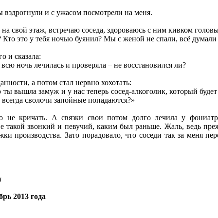
 вздрогнули и с ужасом посмотрели на меня.
а свой этаж, встречаю соседа, здороваюсь с ним кивком головы,
? Кто это у тебя ночью буянил? Мы с женой не спали, всё думали
о и сказала:
, всю ночь лечилась и проверяла – не восстановился ли?
анности, а потом стал нервно хохотать:
 ты вышла замуж и у нас теперь сосед-алкоголик, который будет 
м всегда сволочи запойные попадаются?»
 не кричать. А связки свои потом долго лечила у фониатр
не такой звонкий и певучий, каким был раньше. Жаль, ведь преж
ржки производства. Зато порадовало, что соседи так за меня пе
u
рь 2013 года