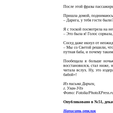
После этой фразы пассажиры
Пришла домой, поднимаюсь н
– Дарига, у тебя гости были
Я с тоской посмотрела на нег
– Это была я! Голос сорвала
Сосед даже икнул от неожид
– Мы со Светой решили, что
путная баба, и почему таки
Пообещала я больше ночью
восстановился, стал ниже, 
читала вслух. Ну, это изде
бабой»!
Из письма Дариги,
г. Улан-Удэ
Фото: Fotolia/PhotoXPress.r
Опубликовано в №51, декаб
Написать отклик