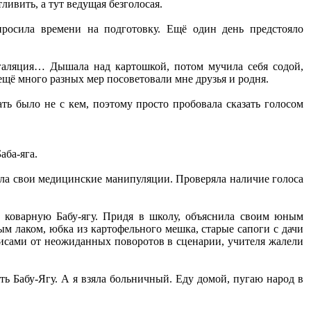
ливить, а тут ведущая безголосая.
опросила времени на подготовку. Ещё один день предстояло
нгаляция… Дышала над картошкой, потом мучила себя содой,
щё много разных мер посоветовали мне друзья и родня.
ать было не с кем, поэтому просто пробовала сказать голосом
аба-яга.
дила свои медицинские манипуляции. Проверяла наличие голоса
в коварную Бабу-ягу. Придя в школу, объяснила своим юным
ым лаком, юбка из картофельного мешка, старые сапоги с дачи
лисами от неожиданных поворотов в сценарии, учителя жалели
ть Бабу-Ягу. А я взяла больничный. Еду домой, пугаю народ в