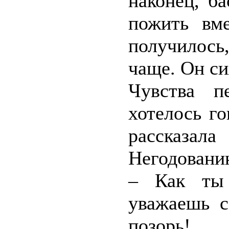
наконец, б
пожить вм
получилось
чаще. Он си
Чувства п
хотелось г
рассказа
Негодованию
– Как ты
уважаешь с
позорь!