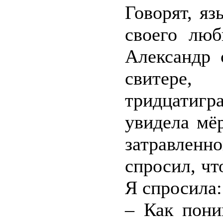
Говорят, яз
своего люб
Александр 
свитере,
тридцатигр
увидела мё
затравленн
спросил, чт
Я спросила:
– Как пони