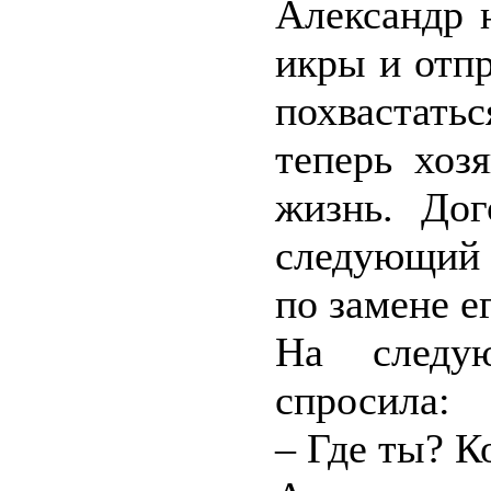
Александр 
икры и отпр
похвастат
теперь хоз
жизнь. Дог
следующий 
по замене е
На следу
спросила:
– Где ты? К