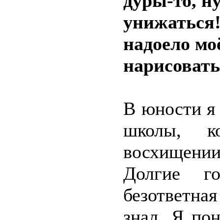
дуры-то, н
унижаться!
надоело мо
нарисовать
В юности я
школы, к
восхищени
Долгие г
безответна
знал. Я по