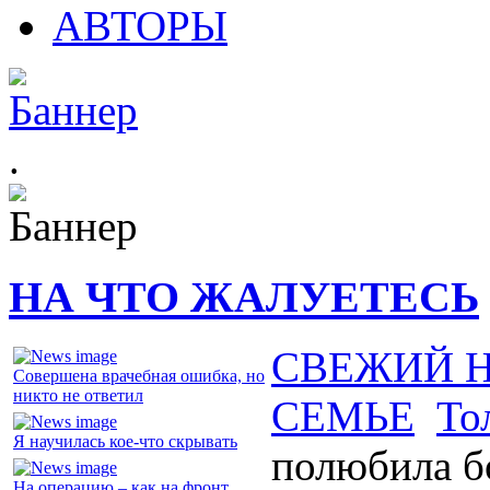
АВТОРЫ
.
НА ЧТО ЖАЛУЕТЕСЬ
СВЕЖИЙ 
Совершена врачебная ошибка, но
никто не ответил
СЕМЬЕ
То
Я научилась кое-что скрывать
полюбила 
На операцию – как на фронт