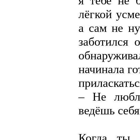
я тебе не 
лёгкой усм
а сам не н
заботился 
обнаружива
начинала го
приласкаться
– Не любл
ведёшь себя
Когда ты 