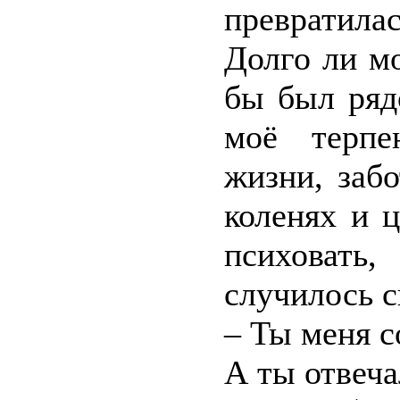
превратила
Долго ли м
бы был ряд
моё терпе
жизни, заб
коленях и ц
психовать
случилось с
– Ты меня с
А ты отвеча