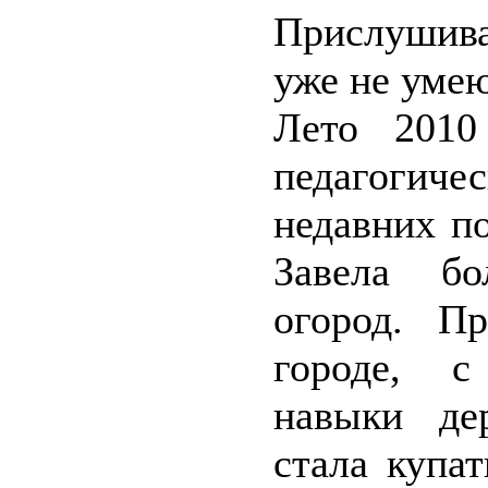
Прислушивая
уже не уме
Лето 2010
педагогиче
недавних п
Завела бо
огород. П
городе, с
навыки дер
стала купа