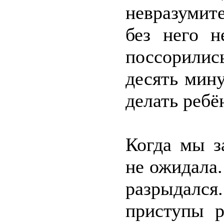
невразумит
без него н
поссорилис
десять мину
делать ребё
Когда мы з
не ожидала.
разрыдалс
приступы р