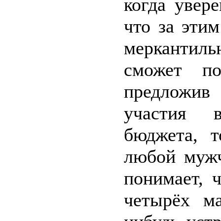
когда увер
что за эти
меркантил
сможет по
предложив
участия 
бюджета, т
любой мужч
понимает, 
четырёх м