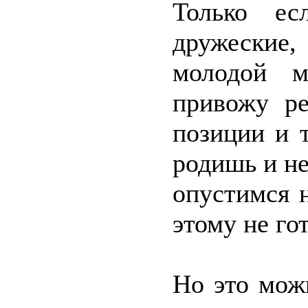
Только е
дружеские
молодой м
привожу ре
позиции и 
родишь и не
опустимся н
этому не го
Но это можн