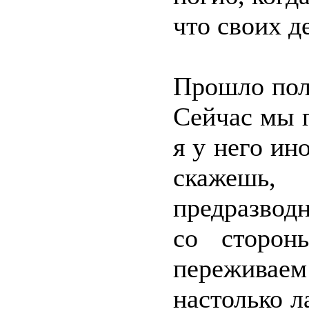
что своих д
Прошло пол
Сейчас мы 
я у него ин
скажешь,
предразвод
со сторон
переживаем
настолько л