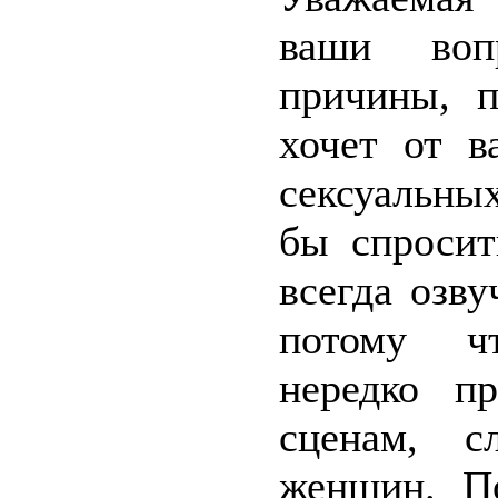
ваши воп
причины, 
хочет от в
сексуальны
бы спросит
всегда озв
потому чт
нередко п
сценам, с
женщин. П