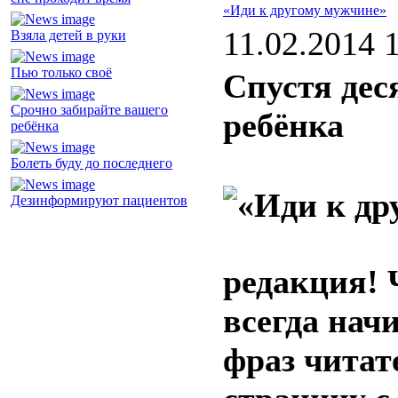
«Иди к другому мужчине»
11.02.2014 
Взяла детей в руки
Пью только своё
Спустя дес
Срочно забирайте вашего
ребёнка
ребёнка
Болеть буду до последнего
Дезинформируют пациентов
редакция! 
всегда нач
фраз читат