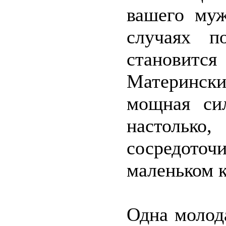
вашего муж
случаях п
становитс
Матерински
мощная си
настоль
сосредот
маленьком к
Одна молод