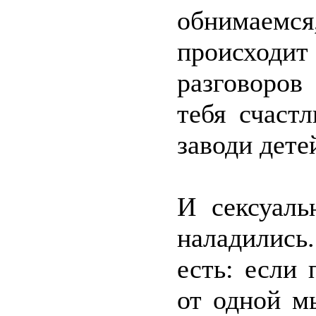
обнимаем
происходи
разговоров
тебя счаст
заводи дете
И сексуаль
наладились
есть: если 
от одной м