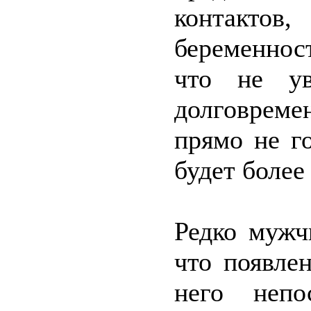
контактов
беременно
что не ув
долговрем
прямо не го
будет более
Редко мужч
что появле
него непо