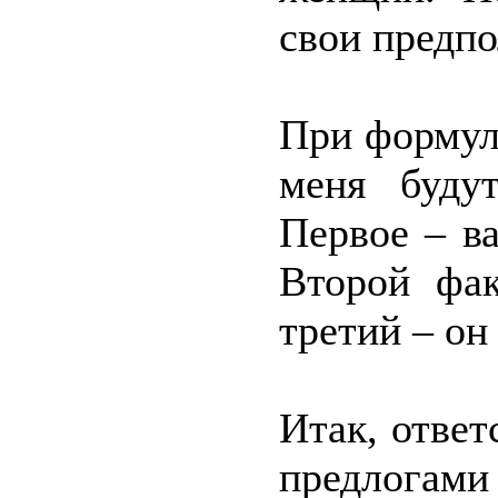
свои предп
При формул
меня буду
Первое – в
Второй фа
третий – он
Итак, отве
предлога