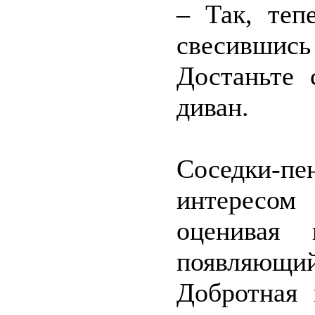
– Так, теп
свесившис
Достаньте 
диван.
Соседки-
интересом
оценивая 
появляющи
Добротная 