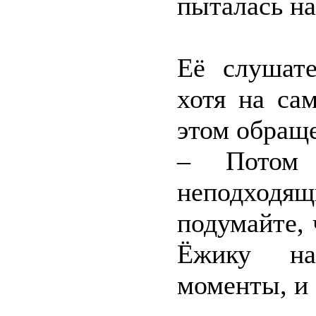
пыталась н
Её слушат
хотя на са
этом обращ
– Потом
неподходящ
подумайте, 
Ёжику на
моменты, и 