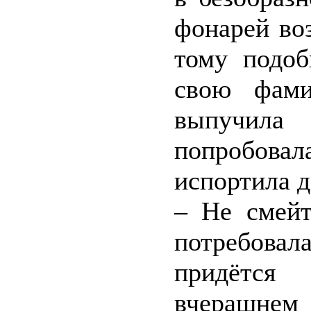
фонарей во
тому подоб
свою фами
выпучила 
попробовала
испортила д
– Не смейт
потребова
придётся
вчерашне