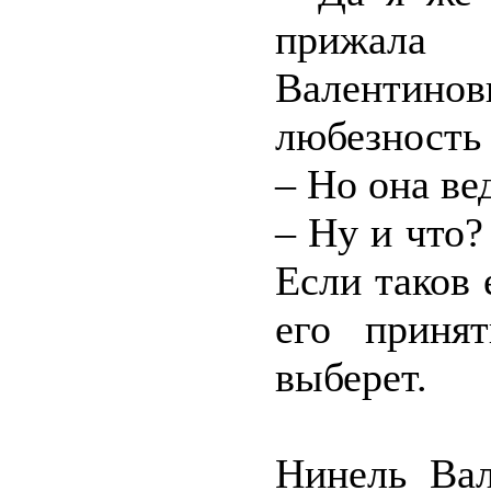
прижала
Валентино
любезность
– Но она ве
– Ну и что?
Если таков 
его приня
выберет.
Нинель Ва