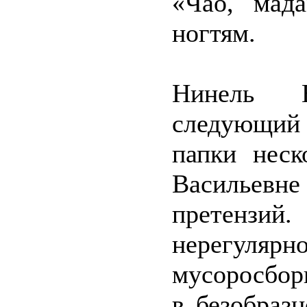
«Чао, мад
ногтям.
Нинель 
следующий
папки неск
Васильевне
претензи
нерегулярн
мусоросбор
в безобраз