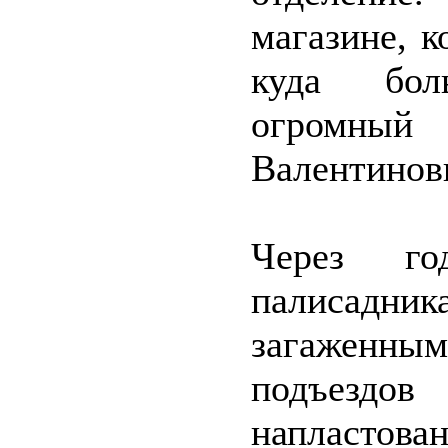
магазине, 
куда бол
огромны
Валентиновн
Через го
палисадник
загаженны
подъездо
напластов