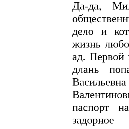
Да-да, Ми
общественни
дело и кот
жизнь любо
ад. Первой
длань поп
Васильевна
Валентино
паспорт н
задорно