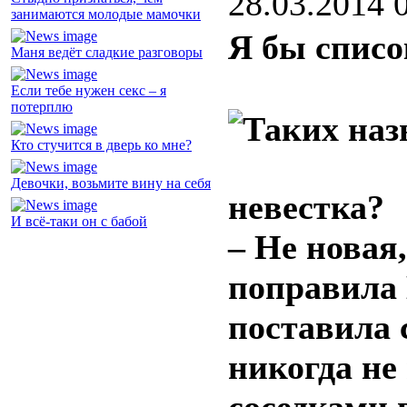
28.03.2014 
занимаются молодые мамочки
Я бы списо
Маня ведёт сладкие разговоры
Если тебе нужен секс – я
потерплю
Кто стучится в дверь ко мне?
Девочки, возьмите вину на себя
невестка?
И всё-таки он с бабой
– Не новая,
поправила
поставила 
никогда не