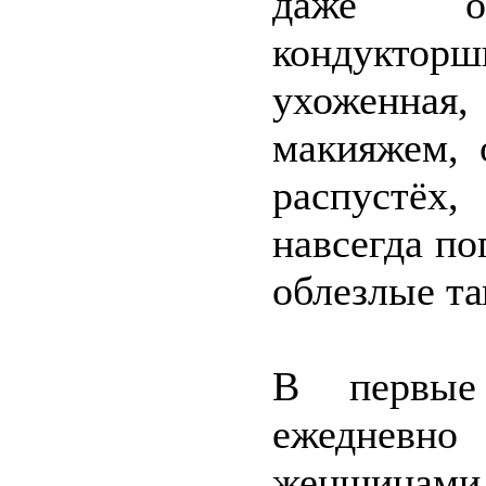
даже ос
кондукторш
ухоженная,
макияжем, 
распустёх
навсегда по
облезлые та
В первые
ежедневно
женщина