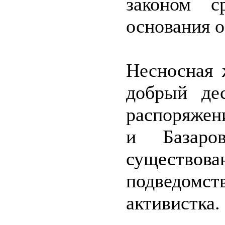
законом 
основания 
Несносная 
добрый дес
распоряжен
и Базаро
существ
подведомст
активистка.