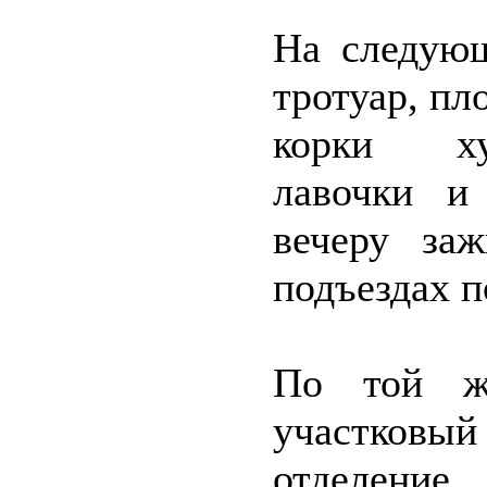
На следующ
тротуар, пл
корки хул
лавочки и 
вечеру за
подъездах п
По той ж
участковый
отделение