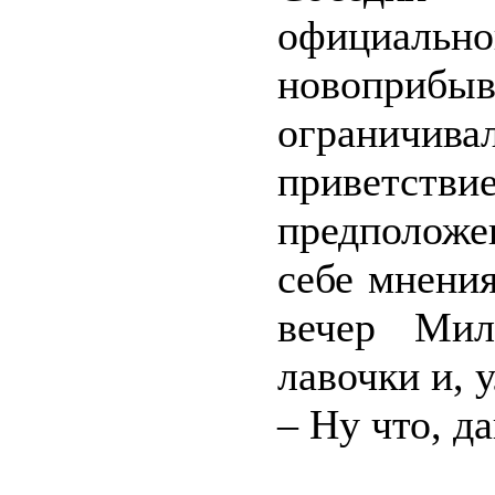
официаль
новоприбыв
ограничи
приветстви
предположе
себе мнени
вечер Мил
лавочки и, 
– Ну что, д