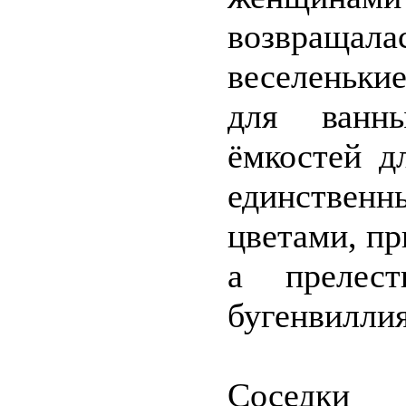
возвращал
веселеньки
для ванн
ёмкостей д
единствен
цветами, п
а прелес
бугенвилли
Соседки