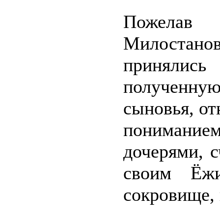
Пожелав
Милостан
приняли
полученную
сыновья, от
пониманием
дочерями, 
своим Ёжи
сокровище, 