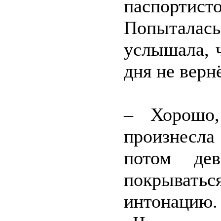
паспорти
Попыталась
услышала, 
дня не верн
– Хорошо,
произнесла
потом дев
покрыватьс
интонацию