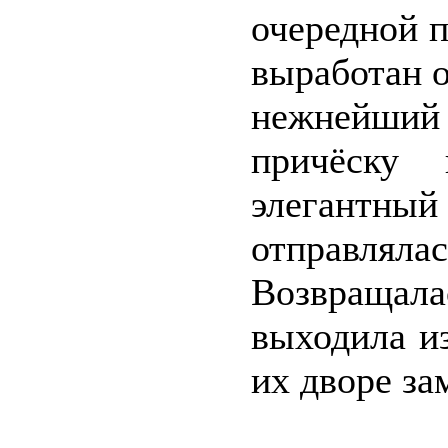
очередной п
выработан 
нежнейши
причёску 
элегантны
отправл
Возвращала
выходила и
их дворе за