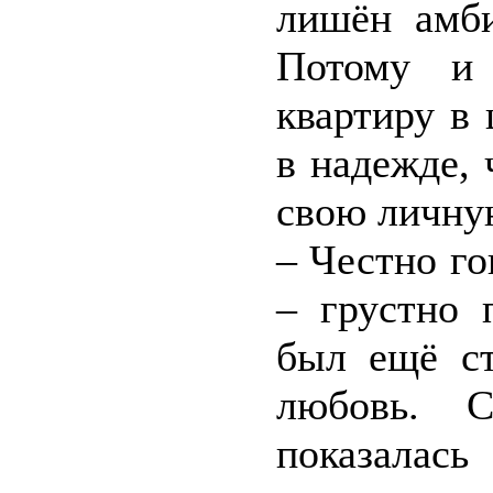
лишён амби
Потому и 
квартиру в 
в надежде, 
свою личну
– Честно го
– грустно 
был ещё ст
любовь. 
показалась