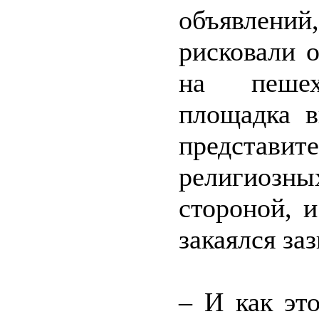
объявлени
рисковали 
на пешех
площадка в
предста
религиозн
стороной, 
закаялся за
– И как эт