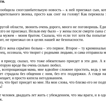
ти.
ообщила сногсшибательную новость – к ней приезжал сын, кото
арительного звонка, просто как снег на голову! Как пережила 
угой области, звонить очень дорого, много не поговоришь. Един
долго не приезжал. Нельзя ему было – у жены после смерти сына 
за мужем – моим братом. Сказала, что если тот хотя бы попытает
ит, не приезжал он в целях нашей же безопасности.
Его жена серьёзно больна – это первое. Второе – ту криминаль
онец, осознала, что творит с родными людьми, и сама отправила 
 я приеду, сказал, что тоже обязательно приедет в эти дни. А я
оторую вроде бы очень сильно любил.
я, всепрощающая мама, мне вдвойне сложнее простить, ведь у мен
ет страдала без общения с ним, без его поддержки. А глядя н
вещает, я просто кипела негодованием.
у, что брат приедет ко мне. На мои слова, что близко его не под
ь!
человек двадцать лет жить с убеждением, что мы враги, и в один
к.