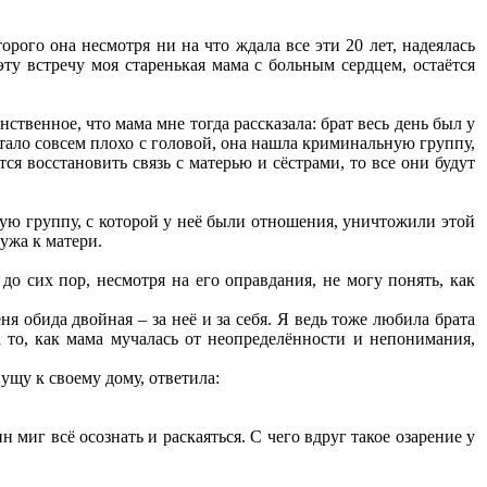
рого она несмотря ни на что ждала все эти 20 лет, надеялась
эту встречу моя старенькая мама с больным сердцем, остаётся
ственное, что мама мне тогда рассказала: брат весь день был у
стало совсем плохо с головой, она нашла криминальную группу,
ся восстановить связь с матерью и сёстрами, то все они будут
ную группу, с которой у неё были отношения, уничтожили этой
мужа к матери.
 до сих пор, несмотря на его оправдания, не могу понять, как
я обида двойная – за неё и за себя. Я ведь тоже любила брата
а то, как мама мучалась от неопределённости и непонимания,
пущу к своему дому, ответила:
 миг всё осознать и раскаяться. С чего вдруг такое озарение у