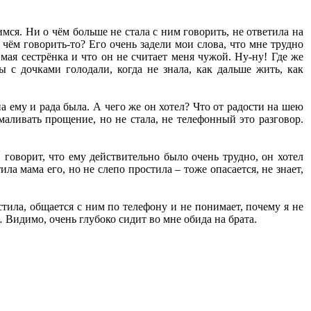
имся. Ни о чём больше не стала с ним говорить, не ответила на
 чём говорить-то? Его очень задели мои слова, что мне трудно
мая сестрёнка и что он не считает меня чужой. Ну-ну! Где же
 с дочками голодали, когда не знала, как дальше жить, как
а ему и рада была. А чего же он хотел? Что от радости на шею
маливать прощение, но не стала, не телефонный это разговор.
 говорит, что ему действительно было очень трудно, он хотел
ла мама его, но не слепо простила – тоже опасается, не знает,
стила, общается с ним по телефону и не понимает, почему я не
… Видимо, очень глубоко сидит во мне обида на брата.