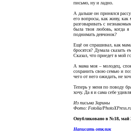
письмо, ну и ладно.
А дальше он принялся рассуж
его вопросы, как живу, как
разговаривать с незнакомым
была твоя любовь, когда я
поднимать девчонок?
Ещё он спрашивал, как мама
бросятся? Думала сказать е
Сказал, что приедет в мой г
А мама моя – молодец, спок
сохранить свою семью и поэт
чего от него ожидать, не хо
Теперь у меня по поводу бр
хочу. Да я и сама себе удив
Из письма Зарины
Фото: Fotolia/PhotoXPress.r
Опубликовано в №18, май 
Написать отклик