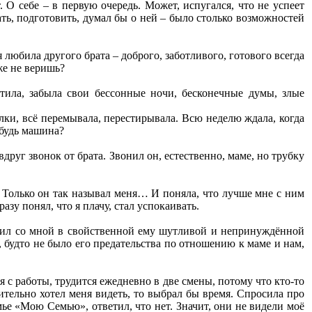
. О себе – в первую очередь. Может, испугался, что не успеет
ть, подготовить, думал бы о ней – было столько возможностей
 любила другого брата – доброго, заботливого, готового всегда
же не веришь?
тила, забыла свои бессонные ночи, бесконечные думы, злые
лки, всё перемывала, перестирывала. Всю неделю ждала, когда
ибудь машина?
друг звонок от брата. Звонил он, естественно, маме, но трубку
. Только он так называл меня… И поняла, что лучше мне с ним
азу понял, что я плачу, стал успокаивать.
ворил со мной в свойственной ему шутливой и непринуждённой
, будто не было его предательства по отношению к маме и нам,
ся с работы, трудится ежедневно в две смены, потому что кто-то
вительно хотел меня видеть, то выбрал бы время. Спросила про
емье «Мою Семью», ответил, что нет. Значит, они не видели моё