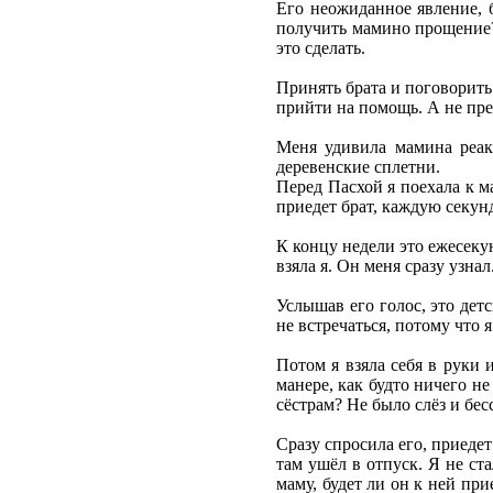
Его неожиданное явление, б
получить мамино прощение? 
это сделать.
Принять брата и поговорить 
прийти на помощь. А не пре
Меня удивила мамина реакц
деревенские сплетни.
Перед Пасхой я поехала к м
приедет брат, каждую секун
К концу недели это ежесекун
взяла я. Он меня сразу узнал
Услышав его голос, это дет
не встречаться, потому что 
Потом я взяла себя в руки 
манере, как будто ничего н
сёстрам? Не было слёз и бе
Сразу спросила его, приедет
там ушёл в отпуск. Я не ст
маму, будет ли он к ней при