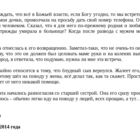
дать, что всё в Божьей власти, если Богу угодно, то мы встрет
 мои дочки, промолчала на просьбу дать свой номер телефона. О
 человеком. Сказал, что я для него по-прежнему родная и люби
 трижды умирала в больнице? Когда после развода с мужем мы
 отнеслась к его возвращению. Заметил-таки, что не очень-то он
му, что это он должен был целовать маме руки и на коленях вы
ород, я ответила, что подумаю, нужна ли мне эта встреча.
ойно относится к тому, что блудный сын вернулся. Жалеет его,
ому шёл на поводу у жены, всё делал так, как та скажет. Прости
чет от него никакой помощи.
ата начались разногласия со старшей сестрой. Она его сразу про
ляюсь – обычно легко иду на поводу у людей, всех прощаю, а тут
u
2014 года