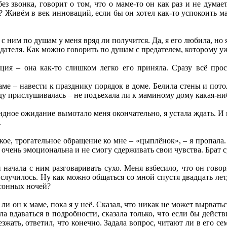
ез звонка, говорит о том, что о маме-то он как раз и не думает
Живём в век инноваций, если бы он хотел как-то успокоить ма
с ним по душам у меня вряд ли получится. Да, я его любила, но я
дателя. Как можно говорить по душам с предателем, которому у
ия – она как-то слишком легко его приняла. Сразу всё прос
аме – навести к празднику порядок в доме. Белила стены и пото
ду прислушивалась – не подъехала ли к маминому дому какая-н
дное ожидание вымотало меня окончательно, я устала ждать. И в
.
ское, трогательное обращение ко мне – «цыплёнок», – я пропала
я очень эмоциональна и не смогу сдерживать свои чувства. Брат ср
и начала с ним разговаривать сухо. Меня взбесило, что он го
е случилось. Ну как можно общаться со мной спустя двадцать лет
ссонных ночей?
 ли он к маме, пока я у неё. Сказал, что никак не может вырвать
ала вдаваться в подробности, сказала только, что если бы дейст
езжать, ответил, что конечно. Задала вопрос, читают ли в его с