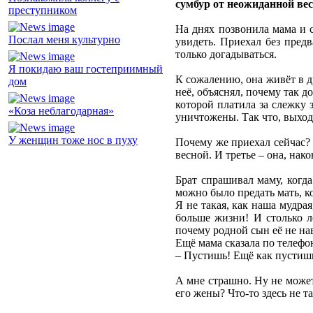
сумбур от неожиданной вес
преступником
На днях позвонила мама и с
Послал меня культурно
увидеть. Приехал без предв
только догадываться.
Я покидаю ваш гостеприимный
К сожалению, она живёт в др
дом
неё, объяснял, почему так 
которой платила за слежку 
«Коза неблагодарная»
уничтожены. Так что, выход
У женщин тоже нос в пуху
Почему же приехал сейчас? 
весной. И третье – она, нак
Брат спрашивал маму, когда
можно было предать мать, к
Я не такая, как наша мудра
больше жизни! И столько л
почему родной сын её не на
Ещё мама сказала по телефон
– Пустишь! Ещё как пустиш
А мне страшно. Ну не может 
его жены? Что-то здесь не та