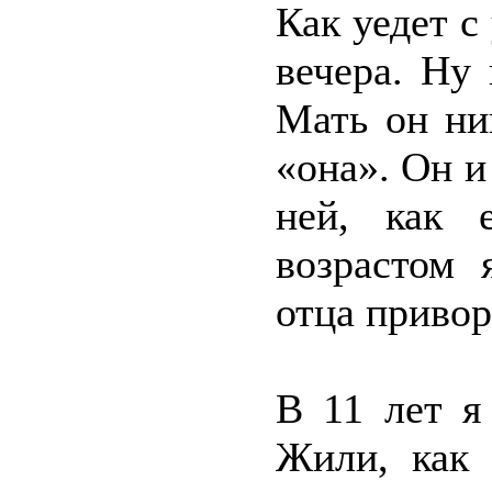
Как уедет с
вечера. Ну 
Мать он ни
«она». Он и
ней, как 
возрастом 
отца приво
В 11 лет я
Жили, как 