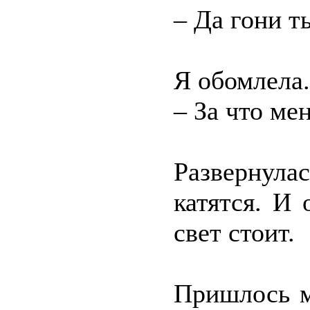
– Да гони т
Я обомлела.
– За что ме
Развернул
катятся. И
свет стоит.
Пришлось м