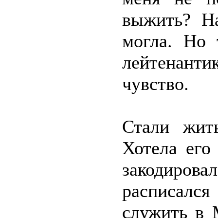
выжить? Н
могла. Но 
лейтенанти
чувство.
Стали жит
Хотела его
закодирова
расписалс
служить в 