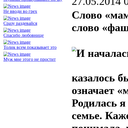
27.05.2014 
Не вводи во грех
Слово «мам
Сразу раздевайся
слово «фа
Спасибо любовнице
Толик всем показывает это
Муж мне этого не простит
казалось бы
означает «
Родилась я
семье. Каж