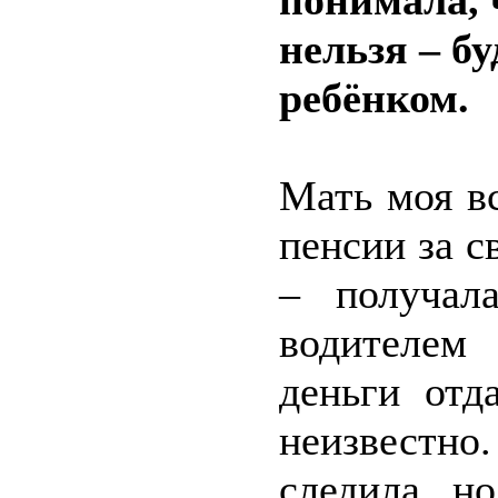
понимала, 
нельзя – б
ребёнком.
Мать моя в
пенсии за с
– получал
водителем
деньги отд
неизвестн
следила, н