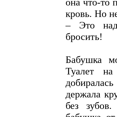
она что-то 
кровь. Но н
– Это над
бросить!
Бабушка м
Туалет на
добиралас
держала кр
без зубов.