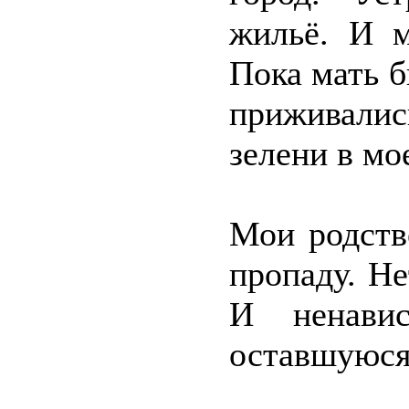
жильё. И м
Пока мать б
приживались
зелени в мо
Мои родств
пропаду. Н
И ненави
оставшуюся