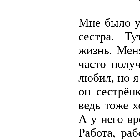
Мне было у
сестра. Т
жизнь. Меня
часто полу
любил, но я
он сестрён
ведь тоже х
А у него вр
Работа, раб