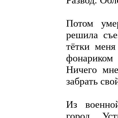
Развод. Обл
Потом уме
решила съе
тётки меня
фонариком
Ничего мне
забрать сво
Из военно
город. Ус