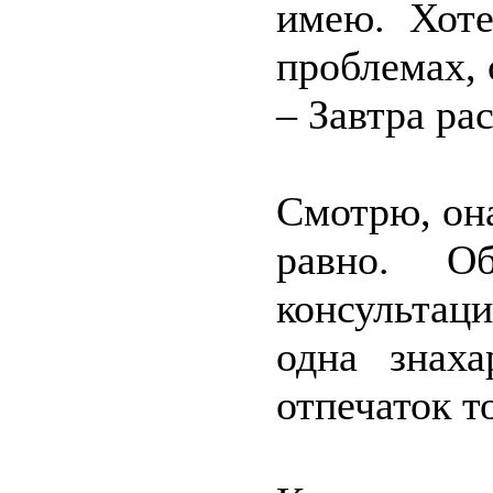
имею. Хоте
проблемах, 
– Завтра ра
Смотрю, она
равно. О
консультац
одна знаха
отпечаток т