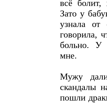
всё болит,
Зато у бабу
узнала от 
говорила, ч
больно. У 
мне.
Мужу дали
скандалы н
пошли драк