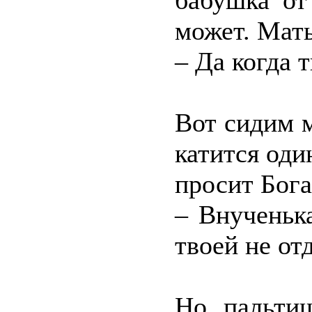
бабушка от
может. Мать
– Да когда 
Вот сидим 
катится оди
просит Бога
– Внученьк
твоей не от
Но пальти