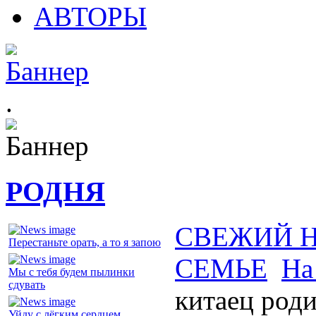
АВТОРЫ
.
РОДНЯ
СВЕЖИЙ 
Перестаньте орать, а то я запою
СЕМЬЕ
На
Мы с тебя будем пылинки
сдувать
китаец роди
Уйду с лёгким сердцем