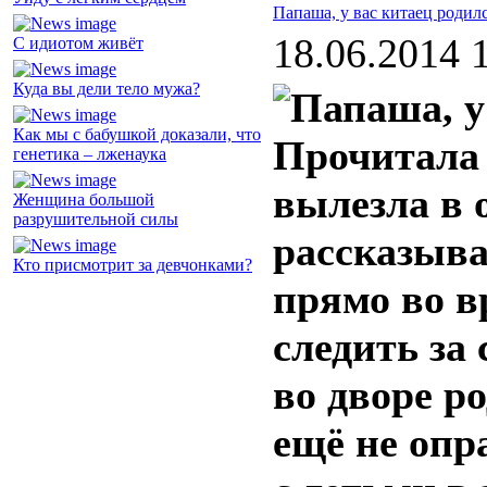
Папаша, у вас китаец родилс
18.06.2014 
С идиотом живёт
Куда вы дели тело мужа?
Как мы с бабушкой доказали, что
Прочитала 
генетика – лженаука
вылезла в 
Женщина большой
разрушительной силы
рассказыва
Кто присмотрит за девчонками?
прямо во в
следить за
во дворе р
ещё не оп