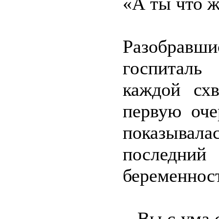
«А ты что ж
Разобравши
госпиталь
каждой сх
первую оче
показывала
последний
беременнос
– Вы с ума 