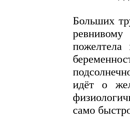
Больших тр
ревнивому
пожелтела 
беременн
подсолнечн
идёт о же
физиологич
само быстро