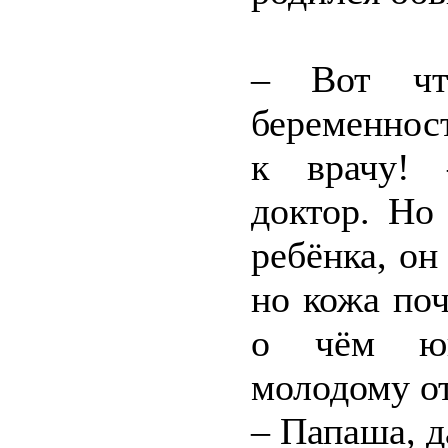
– Вот чт
беременност
к врачу! 
доктор. Но
ребёнка, он
но кожа по
о чём юн
молодому от
– Папаша, д