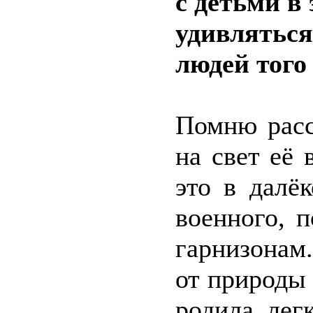
с детьми в
удивляться
людей того
Помню расс
на свет её 
это в далё
военного, 
гарнизонам
от природы 
родила лег