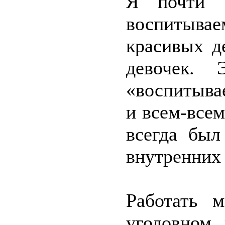
Я почти 
воспитыв
красивых д
девочек. 
«воспитыва
и всем-все
всегда был
внутренних 
Работать 
уголовном 