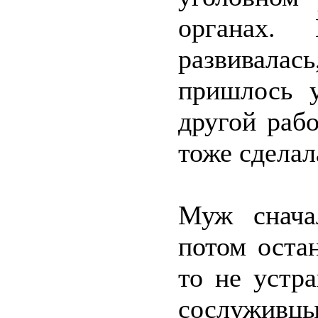
органах. 
развивал
пришлось 
другой раб
тоже сделал
Муж снача
потом остан
то не устра
сослуживц