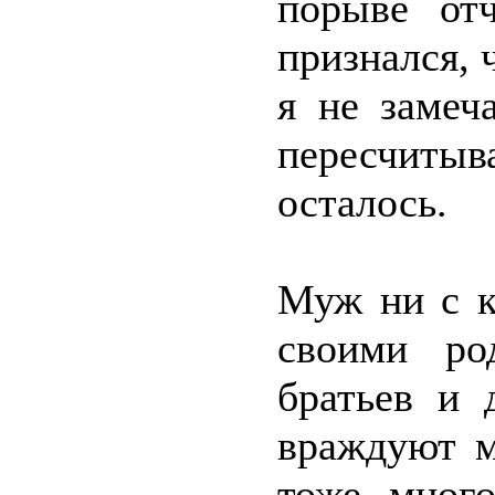
порыве от
признался, 
я не замеч
пересчиты
осталось.
Муж ни с к
своими ро
братьев и 
враждуют м
тоже много