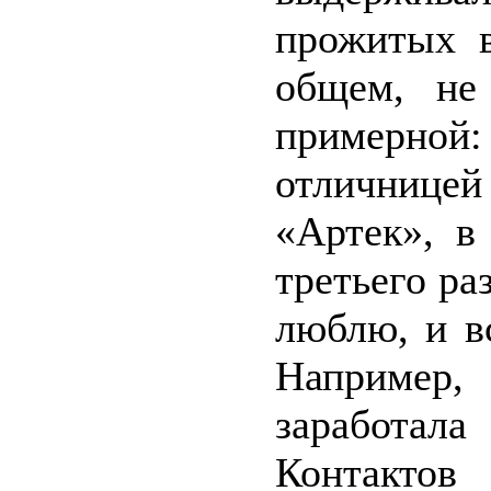
прожитых в
общем, не
примерной:
отличнице
«Артек», в
третьего ра
люблю, и в
Например
заработал
Контак