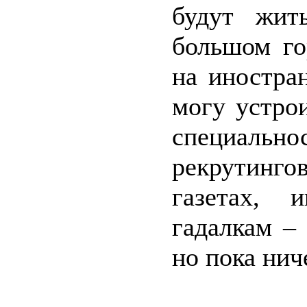
будут жит
большом го
на иностра
могу устро
специальн
рекрутинг
газетах, 
гадалкам – 
но пока нич