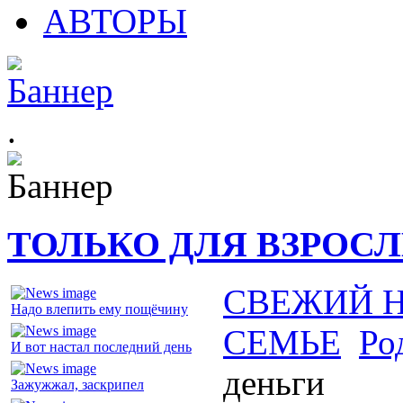
АВТОРЫ
.
ТОЛЬКО ДЛЯ ВЗРОС
СВЕЖИЙ 
Надо влепить ему пощёчину
СЕМЬЕ
Ро
И вот настал последний день
деньги
Зажужжал, заскрипел