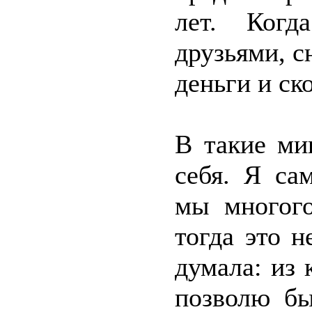
лет. Когд
друзьями, с
деньги и ск
В такие ми
себя. Я са
мы многого
тогда это н
думала: из 
позволю бы