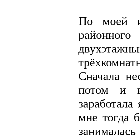
По моей и
районног
двухэтажн
трёхкомна
Сначала не
потом и к
заработала 
мне тогда б
занималас