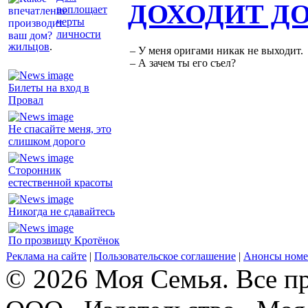
ДОХОДИТ Д
воплощает
черты
личности
жильцов
.
– У меня оригами никак не выходит.
– А зачем ты его съел?
Билеты на вход в
Провал
Не спасайте меня, это
слишком дорого
Сторонник
естественной красоты
Никогда не сдавайтесь
По прозвищу Кротёнок
Реклама на сайте
|
Пользовательское соглашение
|
Анонсы номе
© 2026 Моя Семья. Все п