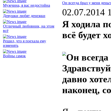
Он всегда брал у меня деньг
Мужчина, я вас недостойна
02.07.2014 
Девушки любят денежки
Я ходила п
Отличный любовник, на этом
всё
всё будет 
Решил, что я поехала ему
изменять
Войны самок
Здравствуй
давно хотел
наконец, с