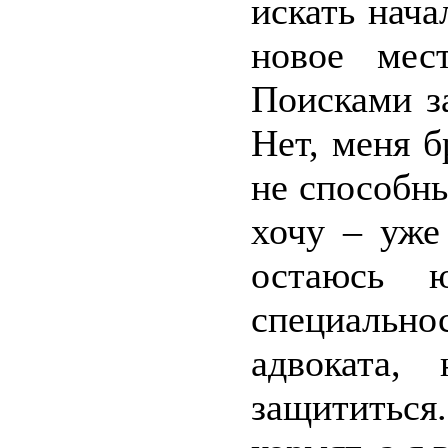
искать нача
новое мес
Поисками за
Нет, меня б
не способны
хочу – уже
остаюсь ю
специальн
адвоката,
защититься