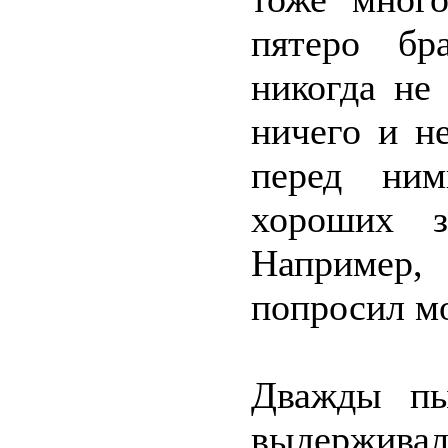
пятеро бр
никогда не
ничего и н
перед ни
хороших з
Например,
попросил м
Дважды пы
выдерживал