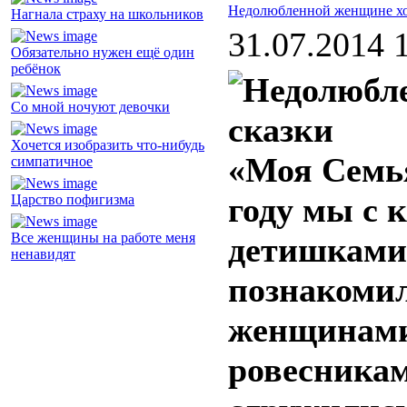
Недолюбленной женщине хо
Нагнала страху на школьников
31.07.2014 
Обязательно нужен ещё один
ребёнок
Со мной ночуют девочки
Хочется изобразить что-нибудь
«Моя Семья
симпатичное
году мы с 
Царство пофигизма
Все женщины на работе меня
детишками 
ненавидят
познакоми
женщинами
ровесникам