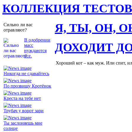
КОЛЛЕКЦИЯ ТЕСТО
Я, ТЫ, ОН, 
Сильно ли вас
отравляют?
В одобрении
ДОХОДИТ Д
масс
нуждаются
все.
Хороший кот – как муж. Или спит, и
Никогда не сдавайтесь
По прозвищу Кротёнок
Креста на тебе нет
Трубач у ворот зари
Ты заслоняешь мне
солнце