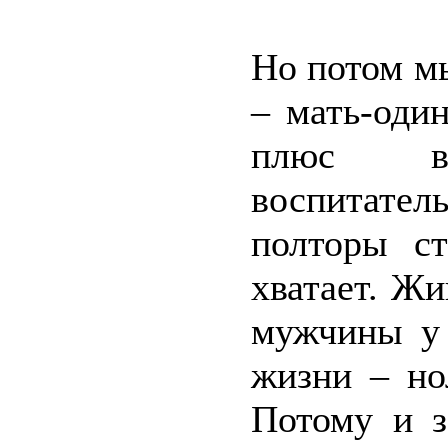
Но потом м
– мать-оди
плюс вз
воспитате
полторы ст
хватает. Жи
мужчины у 
жизни – но
Потому и з