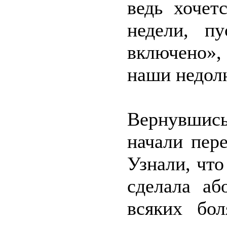
ведь хочет
недели, п
включено»,
наши недо
Вернувшис
начали пер
Узнали, что
сделала аб
всяких бол