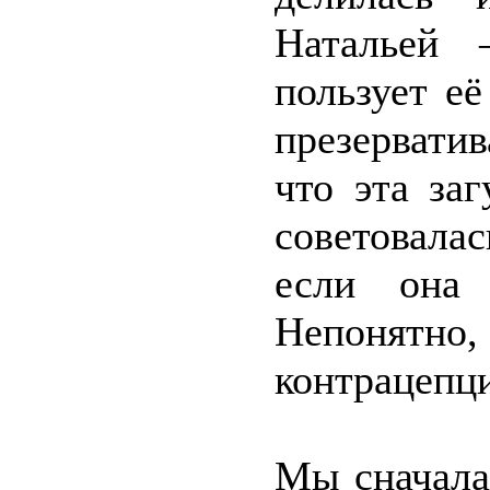
Натальей 
пользует её
презервати
что эта за
советовалас
если она 
Непонятно
контрацепц
Мы сначала