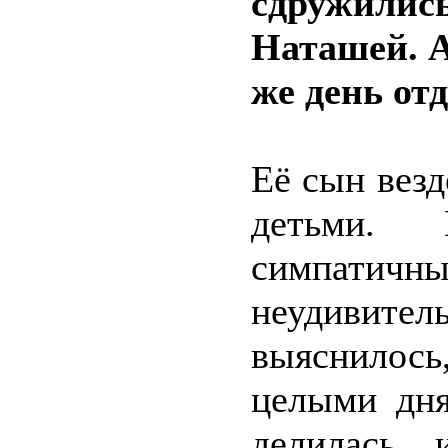
сдружились,
Наташей. А
же день от
Её сын везд
детьми. 
симпатич
неудивит
выяснилос
целыми дня
делилась 