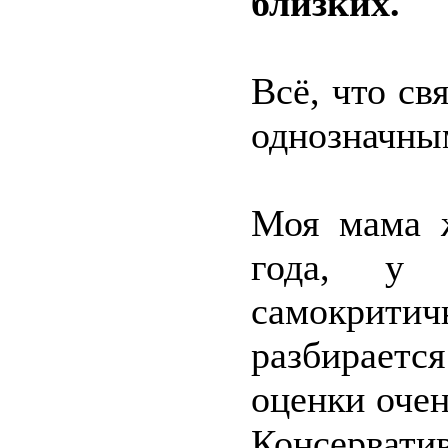
близких.
Всё, что св
однозначны
Моя мама ж
года, у
самокри
разбирается
оценки очен
Консерват