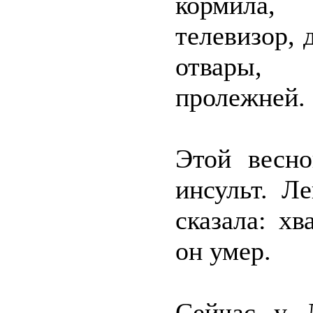
кормила,
телевизор, 
отвары, 
пролежней.
Этой весно
инсульт. Л
сказала: х
он умер.
Сейчас у 