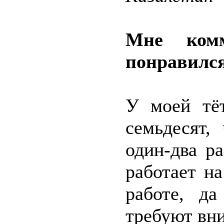
Мне комм
понравился
У моей тёт
семьдесят,
один-два р
работает н
работе, д
требуют вн