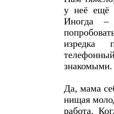
у неё ещё 
Иногда – 
попробоват
изредка п
телефонный
знакомыми.
Да, мама се
нищая молод
работа. Ко