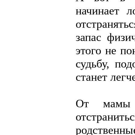
начинает л
отстранятьс
запас физи
этого не п
судьбу, под
станет легч
От мамы
отстранить
родственны