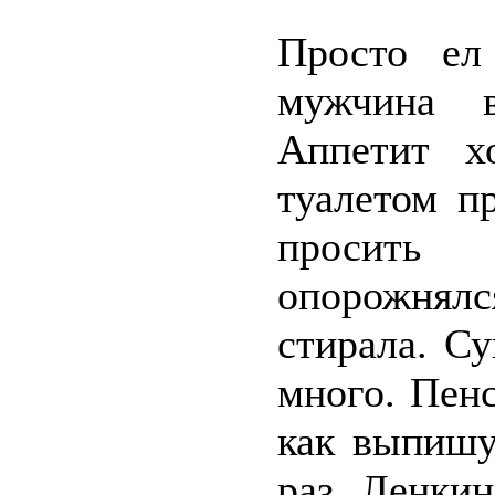
Просто ел
мужчина в
Аппетит х
туалетом п
просить 
опорожнял
стирала. Су
много. Пенс
как выпишу
раз. Ленки