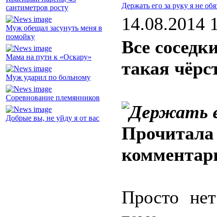
Держать его за руку я не обя
сантиметров росту
14.08.2014 
Муж обещал засунуть меня в
помойку
Все соседк
Мама на пути к «Оскару»
такая чёрс
Муж ударил по больному
Соревнование племянников
Добрые вы, не уйду я от вас
Прочитала 
комментар
Просто нет