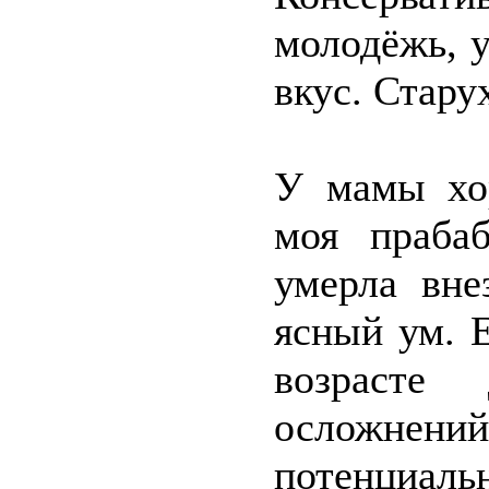
молодёжь, у
вкус. Стару
У мамы хор
моя праба
умерла вне
ясный ум. 
возрасте
осложнений
потенциаль