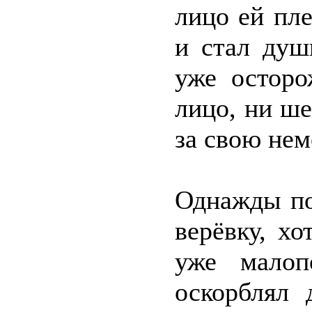
лицо ей пле
и стал душ
уже осторо
лицо, ни ше
за свою не
Однажды по
верёвку, хо
уже малоп
оскорблял 