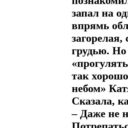
познакомил
запал на од
впрямь обл
загорелая,
грудью. Но
«прогулять
так хорошо
небом» Кат
Сказала, к
– Даже не н
Потрепатьс