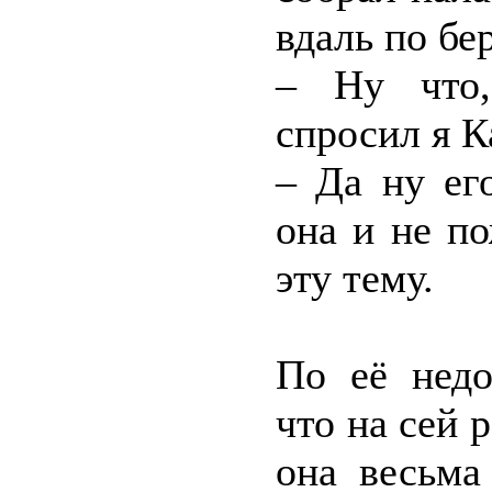
вдаль по бер
– Ну что,
спросил я К
– Да ну ег
она и не п
эту тему.
По её недо
что на сей 
она весьма