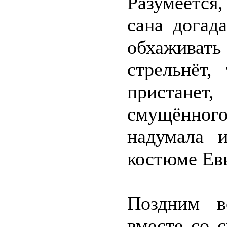
Разумеется,
сана догад
обхаживат
стрельнёт,
пристанет
смущённо
надумала 
костюме Евы
Поздним в
вместе со 