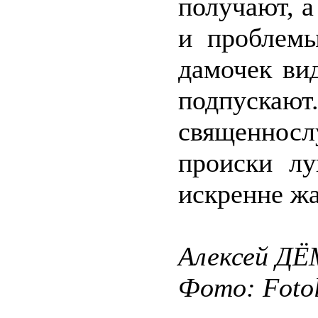
получают, а
и проблем
дамочек вид
подпуск
священнос
происки лу
искренне жа
Алексей Д
Фото: Fotol