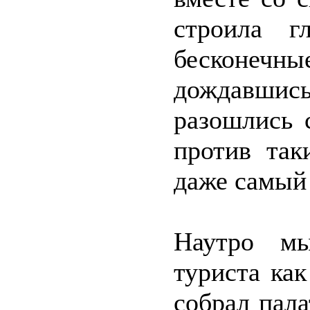
строила г
бесконечн
дождавши
разошлись 
против так
даже самый
Наутро мы
туриста как
собрал пала