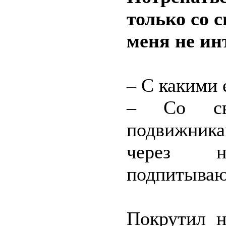
только со
меня не ин
– С какими 
– Со св
подвижника
через н
подпитываю
Покрутил н