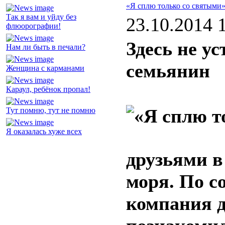
«Я сплю только со святыми
Так я вам и уйду без
23.10.2014 
флюорографии!
Здесь не у
Нам ли быть в печали?
семьянин
Женщина с карманами
Караул, ребёнок пропал!
Тут помню, тут не помню
Я оказалась хуже всех
друзьями в
моря. По с
компания д