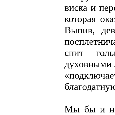
виска и пе
которая ока
Выпив, де
посплетнич
спит тол
духовными л
«подключ
благодатну
Мы бы и не