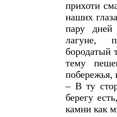
прихоти см
наших глаз
пару дней
лагуне, п
бородатый т
тему пеше
побережья, 
– В ту сто
берегу есть
камни как м