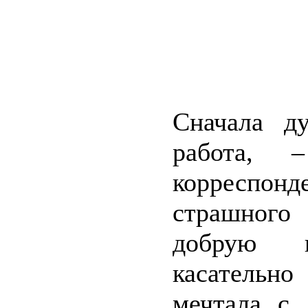
Сначала д
работа,
корреспонд
страшного 
добрую 
касательн
мечтала с 