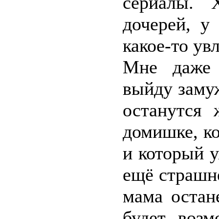
сериалы. 
дочерей, у
какое-то ув
Мне даже 
выйду замуж
останутся
домишке, к
и который у
ещё страшне
мама остан
будет возм