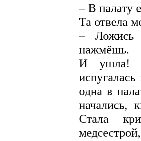
– В палату е
Та отвела ме
– Ложись 
нажмёшь.
И ушла! Д
испугалась
одна в пала
начались, 
Стала кри
медсестрой,