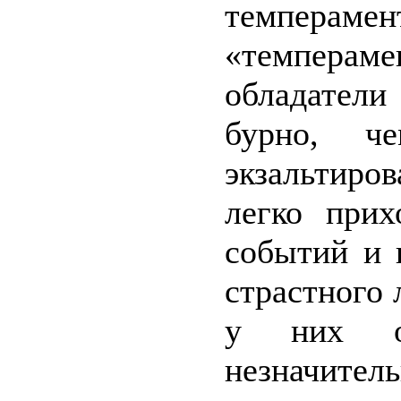
темпераме
«темпераме
обладател
бурно, че
экзальтир
легко прих
событий и 
страстного 
у них о
незначител