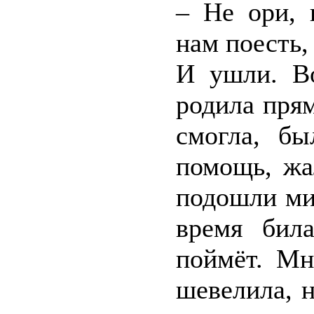
– Не ори, 
нам поесть, 
И ушли. Во
родила прям
смогла, бы
помощь, жа
подошли мин
время бил
поймёт. Мн
шевелила, 