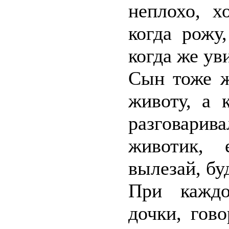
неплохо, х
когда рожу
когда же ув
Сын тоже ж
животу, а 
разговарив
животик, 
вылезай, бу
При кажд
дочки, гов