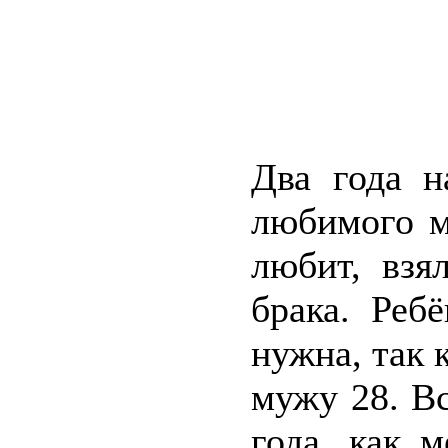
Два года н
любимого м
любит, взя
брака. Реб
нужна, так 
мужу 28. Вс
года, как 