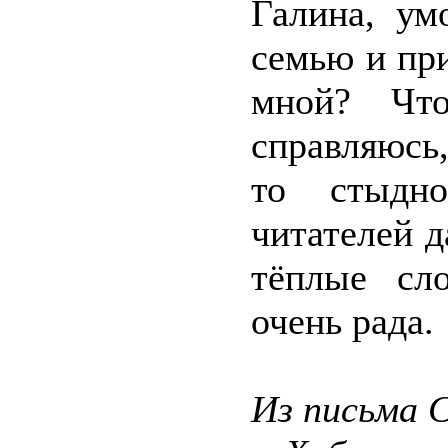
Галина, ум
семью и пр
мной? Чт
справляюсь,
то стыдн
читателей д
тёплые сл
очень рада.
Из письма 