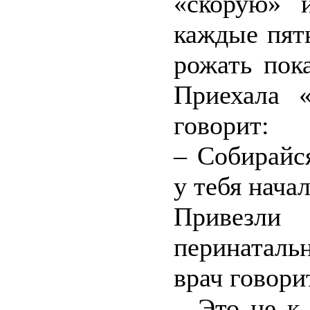
«скорую» 
каждые пят
рожать пок
Приехала «
говорит:
– Собирайс
у тебя нача
Привезли 
перинаталь
врач говори
– Это не к 