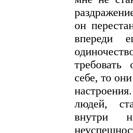
раздражени
он переста
впереди е
одиночест
требовать
себе, то он
настроения
людей, ст
внутри н
неуспеш