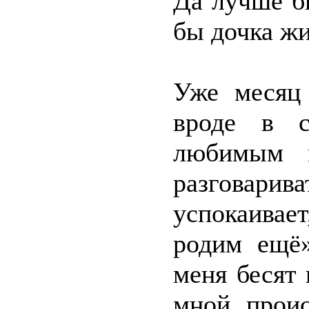
Да лучше бы
бы дочка жи
Уже месяц 
вроде в с
любимым 
разговар
успокаива
родим ещё»
меня бесят 
мной проис