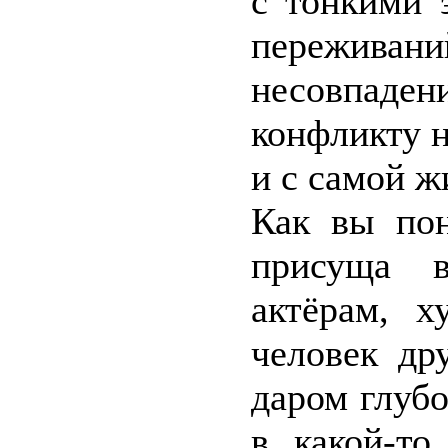
с тонкими 
переживан
несовпаде
конфликту н
и с самой ж
Как вы пон
присуща в
актёрам, х
человек др
даром глубо
в какой-то