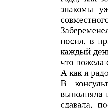
знакомы у
совмест
Заберемен
носил, в п
каждый ден
что пожелаю
А как я рад
В консуль
выполняла 
сдавала, п