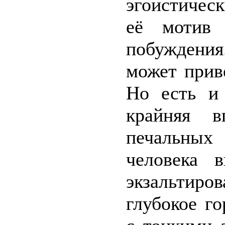
эгоистичес
её мотив 
побуждени
может приве
Но есть и
крайняя в
печальных 
человека 
экзальтиро
глубокое го