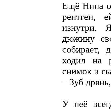
Ещё Нина о
рентген, 
изнутри. 
дюжину сво
собирает, 
ходил на 
снимок и ск
– Зуб дрянь
У неё все