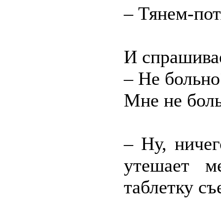
– Тянем-по
И спрашива
– Не больно
Мне не боль
– Ну, ничег
утешает м
таблетку съ