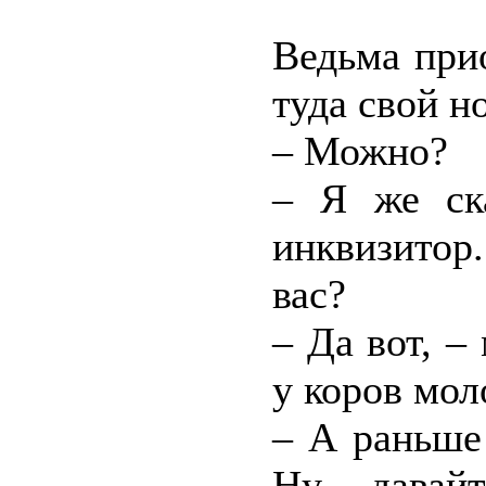
Ведьма при
туда свой н
– Можно?
– Я же ска
инквизитор
вас?
– Да вот, –
у коров мо
– А раньше
Ну, давай