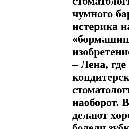
стоматолог
чумного ба
истерика н
«бормашина
изобретени
– Лена, гд
кондитерс
стоматолог
наоборот. 
делают хор
болели зубк