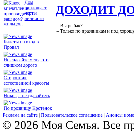
Дом
ДОХОДИТ Д
воплощает
черты
личности
жильцов
.
– Вы рыбак?
– Только по праздникам и под хорошу
Билеты на вход в
Провал
Не спасайте меня, это
слишком дорого
Сторонник
естественной красоты
Никогда не сдавайтесь
По прозвищу Кротёнок
Реклама на сайте
|
Пользовательское соглашение
|
Анонсы номе
© 2026 Моя Семья. Все п