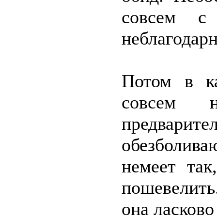
совсем с
неблагодар
Потом в к
совсем 
предва
обезболива
немеет та
пошевелить.
она ласково