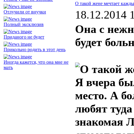
О такой жене мечтает кажд
18.12.2014 
Отлучили от внучки
Полный эксклюзив
Она с нежн
Приданого не будет
будет боль
Прикольно родить в этот день
Иногда кажется, что она мне не
мать
Я вчера бы
место. А б
любят туда
знакомая Л