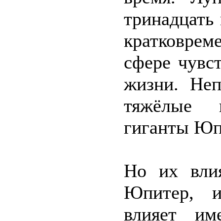
тринадцать
кратковре
сфере чувс
жизни. Неп
тяжёлые 
гиганты Юп
Но их влия
Юпитер, и
влияет им