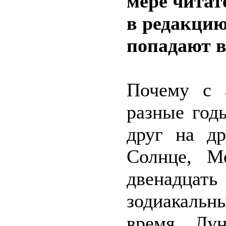
мере читат
в редакцию
попадают в
Почему с а
разные год
друг на д
Солнце, М
двенадцат
зодиакальны
время. Лу