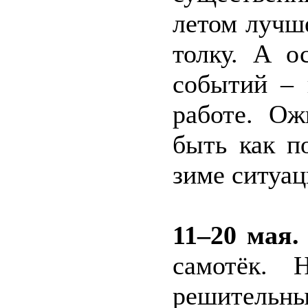
летом лучше
толку. А о
событий – 
работе. Ож
быть как п
зиме ситуац
11–20 мая
самотёк. 
решительн