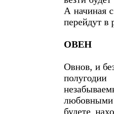
А начиная с
перейдут в 
ОВЕН
Овнов, и бе
полугоди
незабыва
любовными 
будете нах