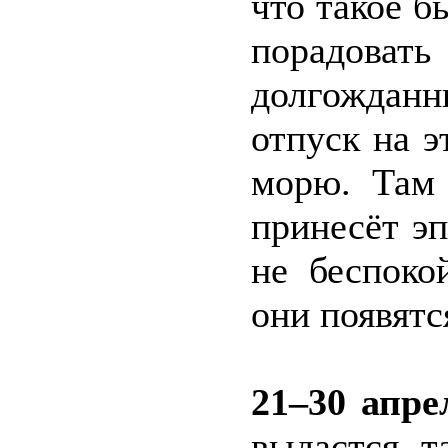
что такое 
порадовать
долгождан
отпуск на э
морю. Там 
принесёт э
не беспоко
они появятс
21–30 апре
выдастся т