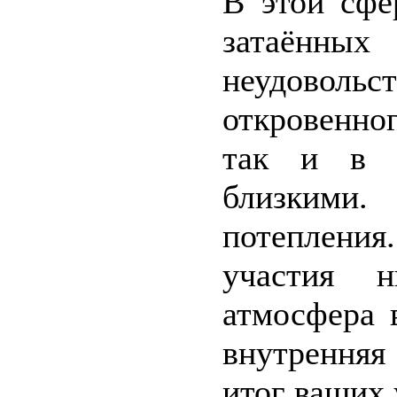
В этой сфе
затаённ
неудовольст
откровенно
так и в 
близкими.
потеплени
участия н
атмосфера 
внутренняя
итог ваших 