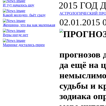
2015 ГОД
И тут началось шоу
АСТРОЛОГИЧЕСКИЙ ПРОГ
Какой молодец, бьёт сразу
02.01.2015 
Женщина, что вы как маленькая
Веры нигде нет
Маринке достались евреи
прогнозов 
да ещё на ц
немыслимо
судьбы и к
зодиака оп