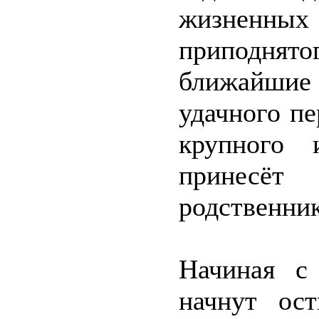
жизненных
приподнят
ближайшие 
удачного п
крупного 
принесё
родственни
Начиная с
начнут ос