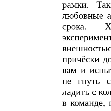
рамки. Та
любовные а
срока. 
эксперим
внешностью
причёски д
вам и испы
не гнуть 
ладить с ко
в команде, 