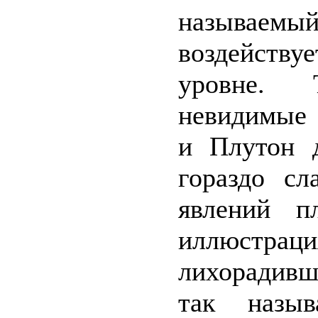
называе
воздейству
уровне. 
невидимые 
и Плутон 
гораздо сл
явлений п
иллюстраци
лихорадивш
так назыв