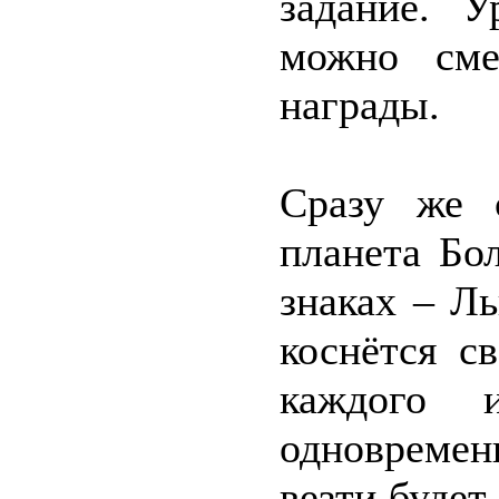
задание. У
можно сме
награды.
Сразу же 
планета Бо
знаках – Л
коснётся с
каждого 
одновреме
везти буде