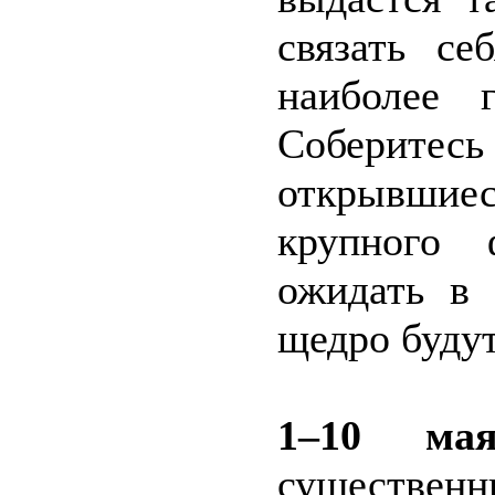
связать се
наиболее 
Соберите
открывши
крупного 
ожидать в 
щедро буду
1–10 м
существенн