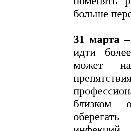
поменять р
больше перс
31 марта –
идти боле
может на
препят
профессио
близком о
оберегать
инфекций