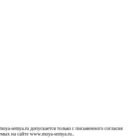
ya-semya.ru допускается только с письменного согласия
аемых на сайте www.moya-semya.ru..