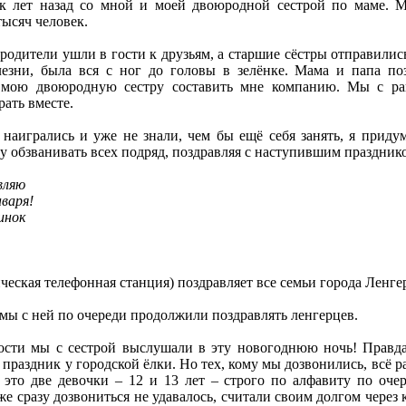
к лет назад со мной и моей двоюродной сестрой по маме. М
тысяч человек.
одители ушли в гости к друзьям, а старшие сёстры отправились
лезни, была вся с ног до головы в зелёнке. Мама и папа по
и мою двоюродную сестру составить мне компанию. Мы с ра
ать вместе.
наигрались и уже не знали, чем бы ещё себя занять, я придум
ту обзванивать всех подряд, поздравляя с наступившим праздник
вляю
варя!
инок
еская телефонная станция) поздравляет все семьи города Ленге
 мы с ней по очереди продолжили поздравлять ленгерцев.
ости мы с сестрой выслушали в эту новогоднюю ночь! Правда
праздник у городской ёлки. Но тех, кому мы дозвонились, всё ра
это две девочки – 12 и 13 лет – строго по алфавиту по оче
же сразу дозвониться не удавалось, считали своим долгом через 