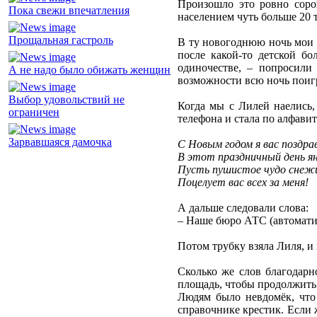
Произошло это ровно соро
Пока свежи впечатления
населением чуть больше 20 
Прощальная гастроль
В ту новогоднюю ночь мои р
после какой-то детской бо
одиночестве, – попросил
А не надо было обижать женщин
возможности всю ночь поигр
Выбор удовольствий не
Когда мы с Лилей наелись, 
ограничен
телефона и стала по алфави
Зарвавшаяся дамочка
С Новым годом я вас поздра
В этот праздничный день ян
Пусть пушистое чудо снеж
Поцелует вас всех за меня!
А дальше следовали слова:
– Наше бюро АТС (автоматич
Потом трубку взяла Лиля, и
Сколько же слов благодарн
площадь, чтобы продолжить 
Людям было невдомёк, что 
справочнике крестик. Если 