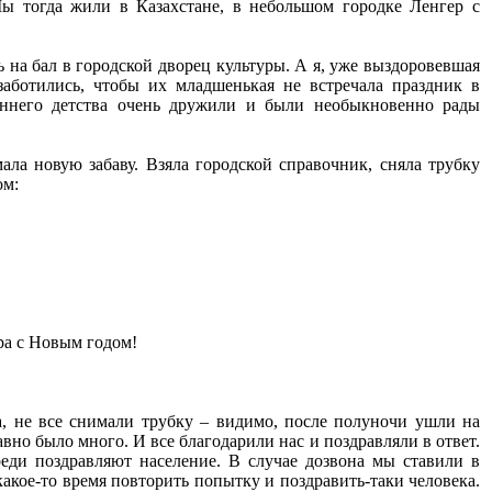
ы тогда жили в Казахстане, в небольшом городке Ленгер с
 на бал в городской дворец культуры. А я, уже выздоровевшая
заботились, чтобы их младшенькая не встречала праздник в
ннего детства очень дружили и были необыкновенно рады
ала новую забаву. Взяла городской справочник, сняла трубку
ом:
ра с Новым годом!
, не все снимали трубку – видимо, после полуночи ушли на
вно было много. И все благодарили нас и поздравляли в ответ.
реди поздравляют население. В случае дозвона мы ставили в
какое-то время повторить попытку и поздравить-таки человека.