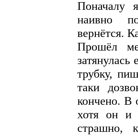
Поначалу я
наивно по
вернётся. К
Прошёл мес
затянулась 
трубку, пиш
таки дозво
кончено. В 
хотя он и 
страшно, 