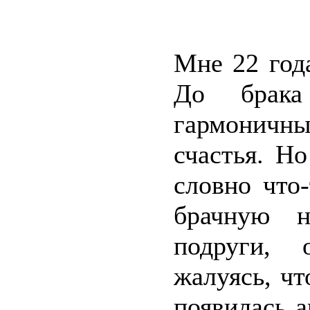
Мне 22 год
До брака
гармоничны
счастья. Н
словно что
брачную н
подруги, 
жалуясь, чт
появилась а