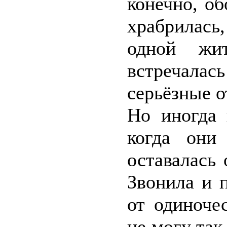
конечно, о
храбрилась
одной жит
встречалас
серьёзные о
Но иногда 
когда они
оставалась 
Звонила и п
от одиноче
не могу так