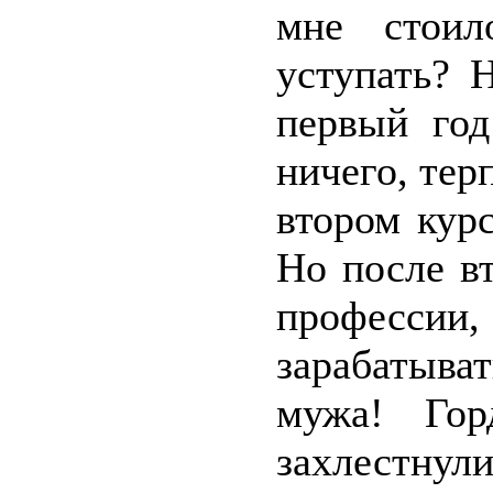
мне стоил
уступать? 
первый го
ничего, тер
втором курс
Но после в
професси
зарабатыв
мужа! Гор
захлестну