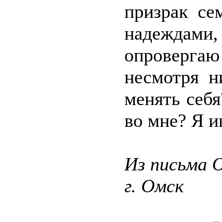
призрак се
надеждами
опровергаю 
несмотря н
менять себ
во мне? Я и
Из письма О
г. Омск