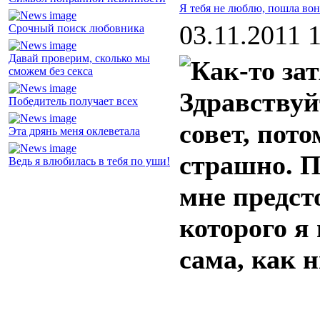
Я тебя не люблю, пошла вон
03.11.2011 
Срочный поиск любовника
Давай проверим, сколько мы
сможем без секса
Здравствуй
Победитель получает всех
совет, пото
Эта дрянь меня оклеветала
страшно. П
Ведь я влюбилась в тебя по уши!
мне предст
которого я 
сама, как н