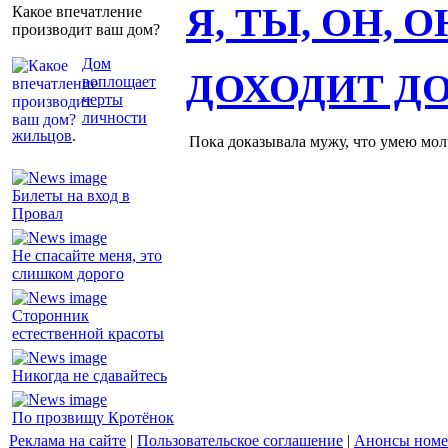
Я, ТЫ, ОН, 
Какое впечатление
производит ваш дом?
Дом
ДОХОДИТ Д
воплощает
черты
личности
жильцов
.
Пока доказывала мужу, что умею молч
Билеты на вход в
Провал
Не спасайте меня, это
слишком дорого
Сторонник
естественной красоты
Никогда не сдавайтесь
По прозвищу Кротёнок
Реклама на сайте
|
Пользовательское соглашение
|
Анонсы номе