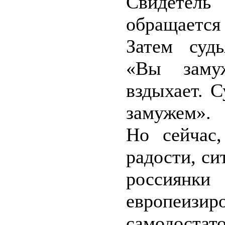
Свидетел
обращается
Затем судь
«Вы замуж
вздыхает. 
замужем».
Но сейчас
радости, с
россиян
европеи
самодост