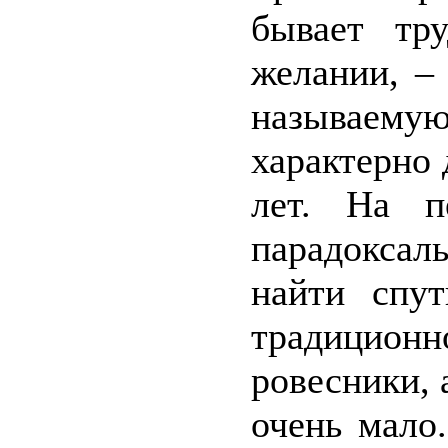
бывает тр
желании, –
называему
характерно 
лет. На п
парадоксал
найти спу
традицион
ровесники, 
очень мало