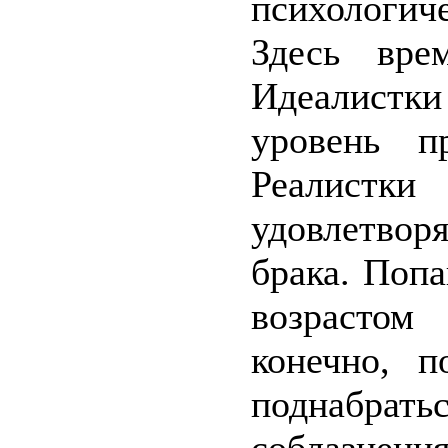
психологич
Здесь вре
Идеалистки
уровень п
Реалистки
удовлетво
брака. Поп
возрастом
конечно, п
поднабра