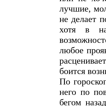
лучшие, мо
не делает п
хотя в н
возможносте
любое проя
расценивае
боится воз
По гороско
него по по
бегом наза