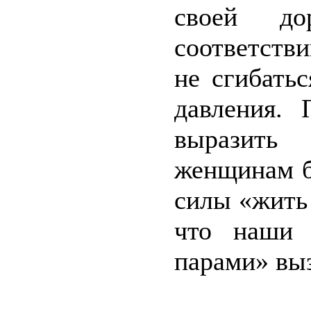
своей до
соответств
не сгибать
давления.
выразить
женщинам б
силы «жить 
что наши 
парами» выз