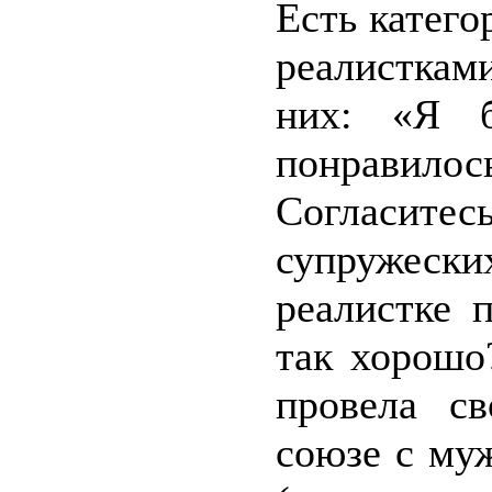
Есть катег
реалисткам
них: «Я 
понравилос
Согласите
супружеск
реалистке 
так хорошо
провела с
союзе с му