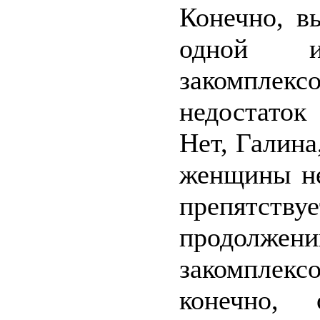
Конечно, в
одной 
закомплекс
недостаток
Нет, Галина
женщины не
препятс
продолжен
закомпле
конечно,