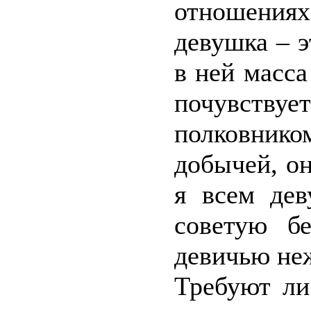
отношения
девушка – э
в ней масса
почувст
полковник
добычей, он
я всем дев
советую б
девичью неж
Требуют ли