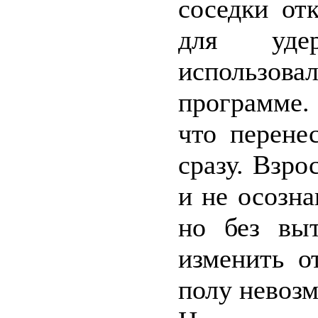
соседки от
для уде
использо
программе.
что перене
сразу. Взр
и не осозна
но без вы
изменить о
полу невоз