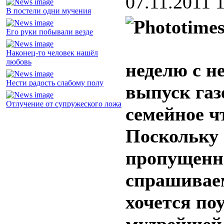
07.11.2011 
В постели одни мучения
Его руки побывали везде
Наконец-то человек нашёл
любовь
неделю с н
Нести радость слабому полу
выпуск газ
Отлучение от супружеского ложа
семейное ч
Поскольку 
пропущенн
спрашиваем
хочется по