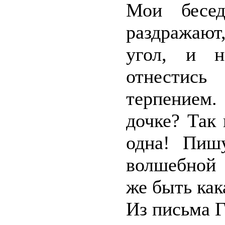
Мои бесе
раздражают,
угол, и н
отнестис
терпением
дочке? Так 
одна! Пиш
волшебной 
же быть как
Из письма 