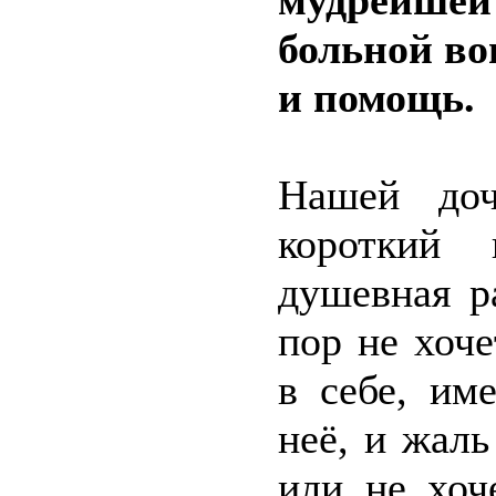
мудрейшей
больной во
и помощь.
Нашей доч
короткий 
душевная р
пор не хоч
в себе, им
неё, и жаль
или не хоч