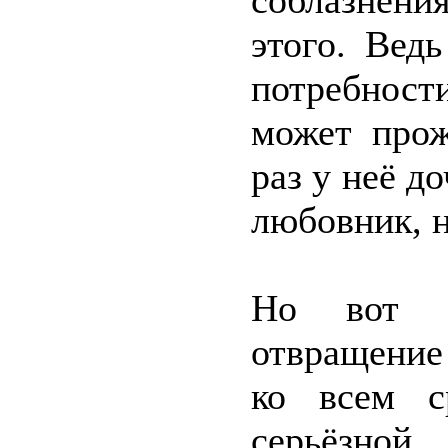
соблазнен
этого. Вед
потребност
может прож
раз у неё д
любовник, 
Но вот 
отвращение
ко всем с
серьёзно