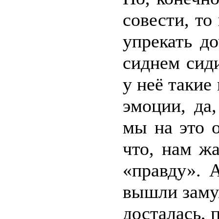
совести, т
упрекать до
сиднем сиди
у неё таки
эмоции, да,
мы на это 
что, нам ж
«правду». 
вышли замуж
досталась, 