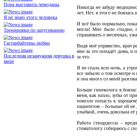
Пора выставить чемоданы
Никогда не забуду медицинс
лет. Нет, я этого не боялась
Я не знаю этого человека
И всё было нормально, пока
могла! Мне было стыдно, 
Тренировки по запугиванию
спрашивать о месячных, ужа
Гастарбайтеры любви
Видя моё упрямство, врач ре
мне за это попадёт дома, и 
Последняя незамужняя девушка в
за что.
мире
Я не спала всю ночь, а утро
все забыли о том осмотре и 
и она много со мной разгова
Больше гинеколога я боялас
меня, как назло, зубы от пр
повезло попасть к хорошему
пациентом – больные ей не 
улыбкой, очень довольна её
Работа стюардессы – вредн
стоматологу собираюсь с си