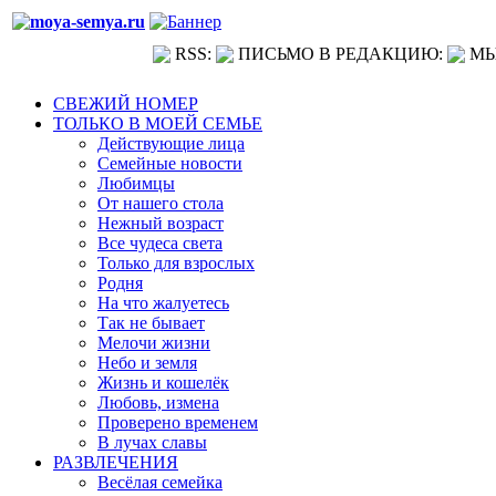
RSS:
ПИСЬМО В РЕДАКЦИЮ:
МЫ
СВЕЖИЙ НОМЕР
ТОЛЬКО В МОЕЙ СЕМЬЕ
Действующие лица
Семейные новости
Любимцы
От нашего стола
Нежный возраст
Все чудеса света
Только для взрослых
Родня
На что жалуетесь
Так не бывает
Мелочи жизни
Небо и земля
Жизнь и кошелёк
Любовь, измена
Проверено временем
В лучах славы
РАЗВЛЕЧЕНИЯ
Весёлая семейка