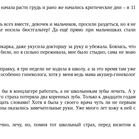
ачала расти грудь и рано же начались критические дни – в 11
всех вместе, девочек и мальчиков, просили раздеться, но я не
же носила бюстгальтер! Да ещё прямо при мальчишках стали
икарка, даже укусила докторшу за руку и убежала. Боялась, что
е били, но я сильно переживала, мне было стыдно, сама не знаю
равку, я три недели не ходила в школу, а за это время там уже
, особенно гинеколога, хотя у меня ведь мама акушер-гинеколог
 бы в концлагере работать, а не школьникам зубы лечить. А у
ого страха потеряла два коренных зуба. Только к двадцати годам
едать словами! Хотя я была у своего врача чуть ли не первым
ны оказались замечательные руки. Уже много лет хожу к ней с
ечно, лечу, но, помня тот школьный страх, перед визитом к