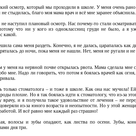
кий осмотр, который мы проходили в школе. У меня очень рано н
 и не стыдилась, благо моя мама врач и всё мне заранее объяснила.
 не наступил плановый осмотр. Нас почему-то стали осматривать 
потому что ни у кого из одноклассниц груди не было, а я у
с какой.
шила сама меня раздеть. Конечно, я не далась, царапалась как д
пряталась до ночи, пока меня не нашли. Нет, меня не ругали и н
м у меня на нервной почве открылась рвота. Мама сделала мне сп
обо мне. Надо ли говорить, что потом я боялась врачей как огня
ривала.
ь только стоматолога – и тоже в школе. Как она нас мучила! Ей
ироды плохие. Но я так боялась идти к стоматологу, что из-за эт
 врачу, и я получила такое удовольствие от лечения – не пер
доверяли из-за юного возраста и неопытности. Но у этой женщи
 работой. И всё равно мне каждый раз страшно!
ая, волосы и зубы опадают, как листва по осени. Зубы, кон
лами дня три.