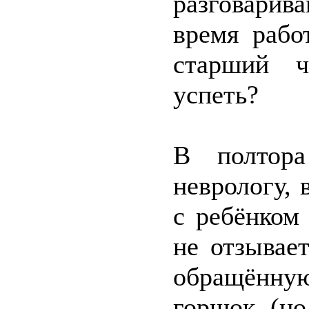
разговарив
время рабо
старший ч
успеть?
В полтор
неврологу, 
с ребёнком 
не отзывае
обращённую
горшок (но