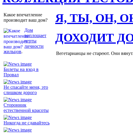
Я, ТЫ, ОН, 
Какое впечатление
производит ваш дом?
Дом
ДОХОДИТ Д
воплощает
черты
личности
жильцов
.
Вегетарианцы не стареют. Они вянут
Билеты на вход в
Провал
Не спасайте меня, это
слишком дорого
Сторонник
естественной красоты
Никогда не сдавайтесь