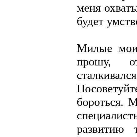
меня охваты
будет умст
Милые мои,
прошу, от
сталкива
Посоветуй
бороться. М
специалис
развитию 