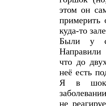
этом он са
примерить 
куда-то зале
Были у су
Направили 
что до дву
неё есть по
Я в шоке
заболевани
не реагиру