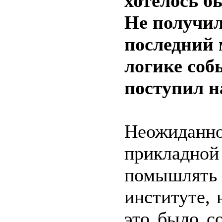
хотелось б
Не получил
последний 
логике соб
поступил н
Неожидан
прикладно
помышлять 
институте,
это было с