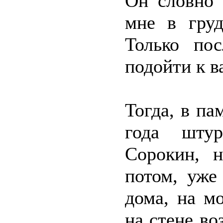
Он словно 
мне в гру
Только по
подойти к в
Тогда, в па
года штур
Сорокин, 
потом, уже
дома, на м
на стене во