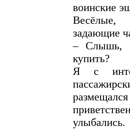
воинские э
Весёлые
задающие ча
– Слышь, 
купить?
Я с инте
пассажир
размещал
приветств
улыбались