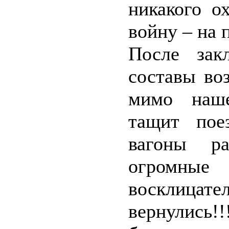
никакого о
войну – на 
После зак
составы во
мимо наше
тащит пое
вагоны р
огромные
восклиц
вернулись!