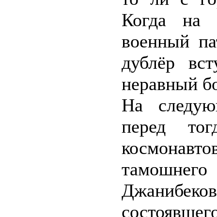
Когда на 
военный па
дублёр вс
неравный б
На следую
перед тог
космонавто
тамошне
Джанибе
состоявше