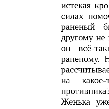
истекая кр
силах помо
раненый б
другому не 
он всё-та
раненому. 
рассчитыва
на какое-
противника
Женька уж