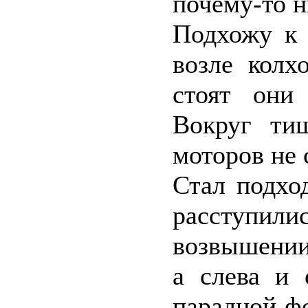
почему-то н
Подхожу к 
возле колх
стоят они
Вокруг ти
моторов не 
Стал подхо
расступил
возвышении
а слева и 
парадной фо