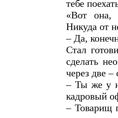
тебе поехат
«Вот она, 
Никуда от н
– Да, конечн
Стал готов
сделать не
через две – 
– Ты же у 
кадровый о
– Товарищ 