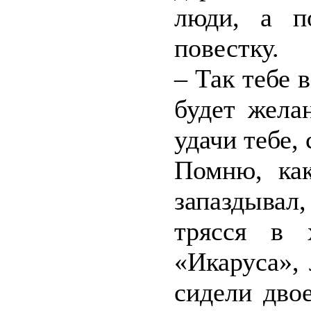
люди, а п
повестку.
– Так тебе 
будет жела
удачи тебе, 
Помню, как
запаздывал
трясся в 
«Икаруса»,
сидели дво