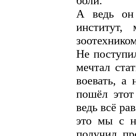
боли.
А ведь он
институт,
зоотехнико
Не поступил
мечтал ста
воевать, а
пошёл этот
ведь всё ра
это мы с н
получил пр