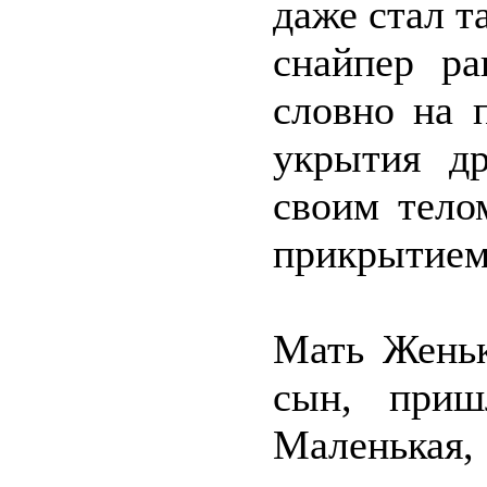
даже стал т
снайпер ра
словно на 
укрытия др
своим тело
прикрытием
Мать Женьк
сын, при
Маленькая