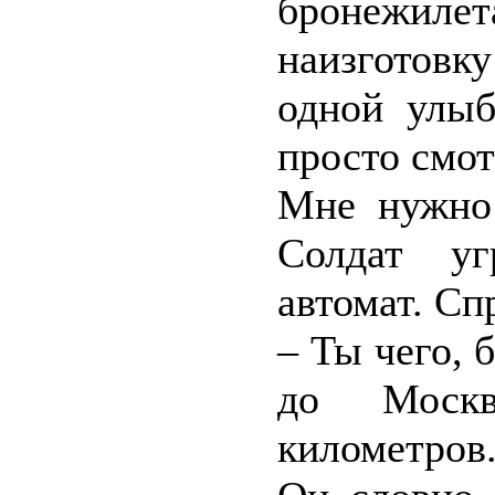
бронежиле
наизготовк
одной улыб
просто смотр
Мне нужно 
Солдат у
автомат. С
– Ты чего, 
до Моск
километров