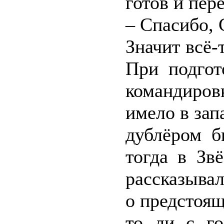
готов и пер
– Спасибо, 
Значит всё-
При подгот
командиро
имело в зап
дублёром б
тогда в Зв
рассказывал
о предстоящ
то ли с го