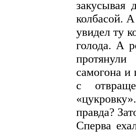
закусывая 
колбасой. А
увидел ту к
голода. А р
протянули
самогона и 
с отвращ
«цукровку
правда? Зат
Сперва еха