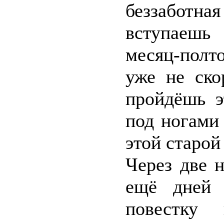
беззаботн
вступаешь
месяц-полто
уже не ско
пройдёшь э
под ногами
этой старо
Через две 
ещё дней 
повестку