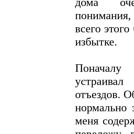
дома оче
понимания
всего этого
избытке.
Поначал
устраивал
отъездов. О
нормально 
меня содер
переложу 