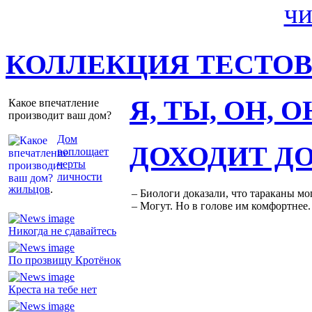
КОЛЛЕКЦИЯ ТЕСТО
Я, ТЫ, ОН, 
Какое впечатление
производит ваш дом?
Дом
ДОХОДИТ Д
воплощает
черты
личности
жильцов
.
– Биологи доказали, что тараканы мо
– Могут. Но в голове им комфортнее.
Никогда не сдавайтесь
По прозвищу Кротёнок
Креста на тебе нет