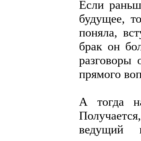
Если раньш
будущее, т
поняла, вс
брак он бо
разговоры 
прямого воп
А тогда н
Получается,
ведущий 