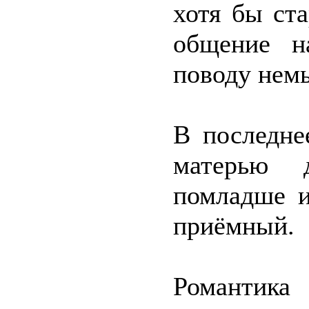
хотя бы ст
общение н
поводу нем
В последне
матерью 
помладше и
приёмный.
Романтика