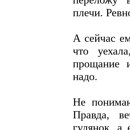
плечи. Ревн
А сейчас ем
что уехал
прощание и
надо.
Не понимаю
Правда, в
гулянок, а