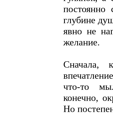
постоянно 
глубине душ
явно не на
желание.
Сначала, 
впечатлени
что-то мы
конечно, о
Но постепен