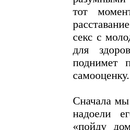
тот момен
расставани
секс с мол
для здоро
поднимет 
самооценку.
Сначала мы
надоели е
«пойду дом