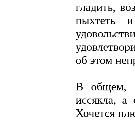
гладить, во
пыхтеть и
удовольст
удовлетвори
об этом неп
В общем, 
иссякла, а
Хочется плю