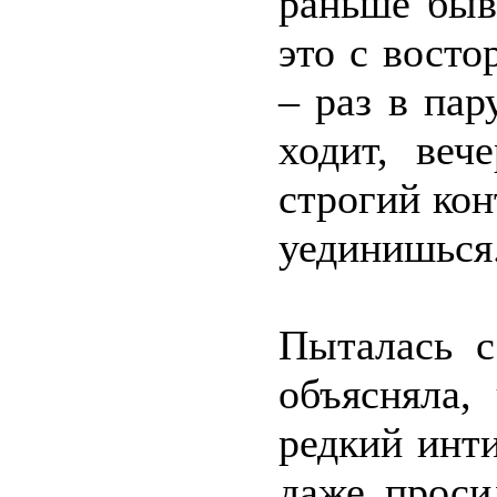
раньше быв
это с восто
– раз в пар
ходит, веч
строгий кон
уединишься
Пыталась с
объясняла,
редкий инти
даже проси