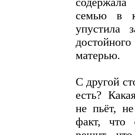
содержала
семью в к
упустила 
достойног
матерью.
С другой ст
есть? Кака
не пьёт, н
факт, что 
решит, чт