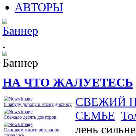
АВТОРЫ
.
НА ЧТО ЖАЛУЕТЕСЬ
СВЕЖИЙ 
Я забуду дорогу к этому доктору
СЕМЬЕ
То
Сбежало десять докторов
лень сильн
Слишком много ветеранов
собралось