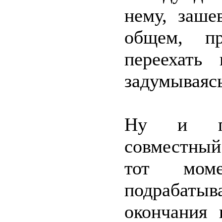
нему, заше
общем, п
переехать
задумываясь
Ну и пок
совместный
тот мом
подрабатыв
окончания 