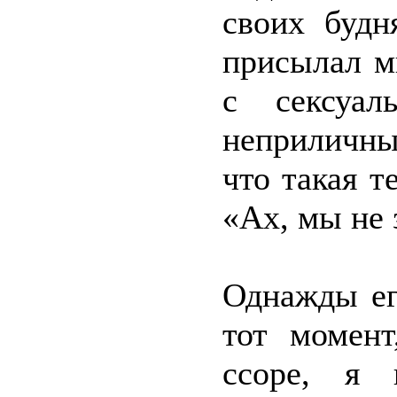
своих будн
присылал м
с сексуал
неприличны
что такая т
«Ах, мы не 
Однажды ег
тот момен
ссоре, я 