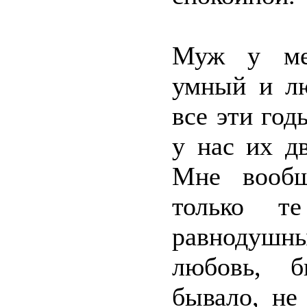
Муж у мен
умный и л
все эти год
у нас их д
Мне вообщ
только т
равнодушны
любовь, б
бывало, не