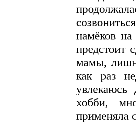
продолжала
созвонитьс
намёков на
предстоит с
мамы, лишн
как раз не
увлекаюсь 
хобби, мн
применяла с