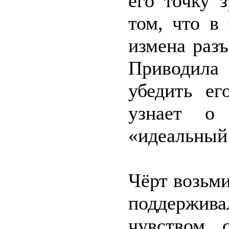
его точку 
том, что в
измена раз
Приводила
убедить ег
узнает о
«идеальный 
Чёрт возьми
поддержив
чувством 