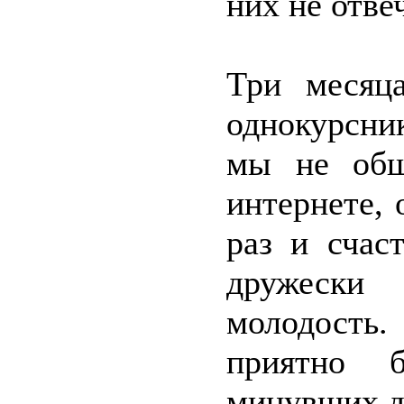
них не отве
Три месяц
однокурсни
мы не общ
интернете, 
раз и счас
дружески 
молодость
приятно 
минувших д