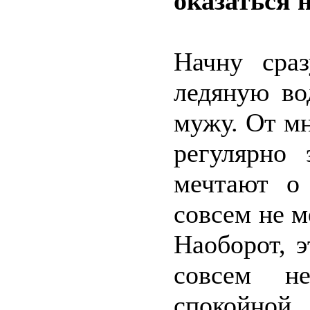
оказаться 
Начну сра
ледяную во
мужу. От м
регулярно
мечтают о
совсем не м
Наоборот, 
совсем н
спокойной.