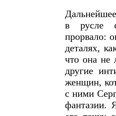
Дальнейшее
в русле с
прорвало: о
деталях, к
что она не
другие инт
женщин, кот
с ними Сер
фантазии. 