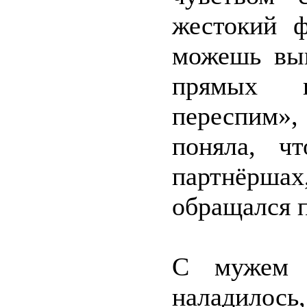
жестокий ф
можешь вык
прямых п
переспим»
поняла, ч
партнёрш
обращался п
С мужем 
наладилос