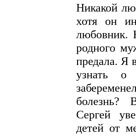
Никакой лю
хотя он и
любовник. 
родного му
предала. Я 
узнать о
заберемене
болезнь? 
Сергей ув
детей от м