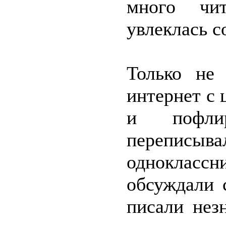
много чи
увлеклась 
Только не
интернет с 
и пофли
перепис
однокласс
обсуждали 
писали нез