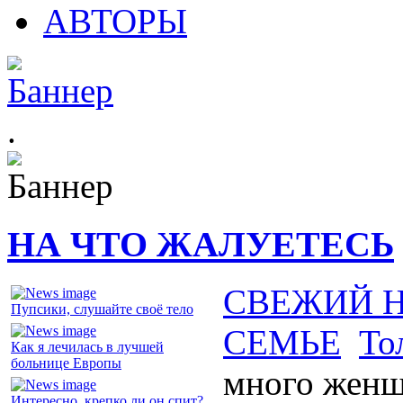
АВТОРЫ
.
НА ЧТО ЖАЛУЕТЕСЬ
СВЕЖИЙ 
Пупсики, слушайте своё тело
СЕМЬЕ
То
Как я лечилась в лучшей
больнице Европы
много женщ
Интересно, крепко ли он спит?