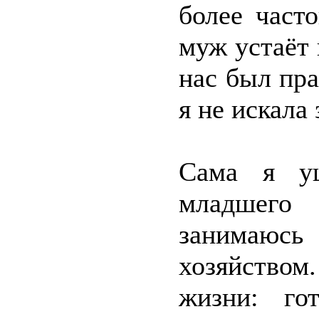
более част
муж устаёт 
нас был пр
я не искал
Сама я уш
младшего
занимаюсь
хозяйство
жизни: го