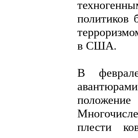
техногенны
политиков 
терроризмо
в США.
В феврале
авантюрам
положе
Многочисл
плести ко