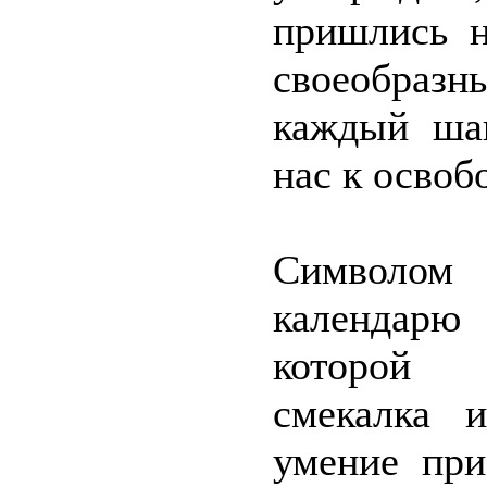
пришлись н
своеобраз
каждый ша
нас к освоб
Символом
календарю 
которой с
смекалка и
умение при