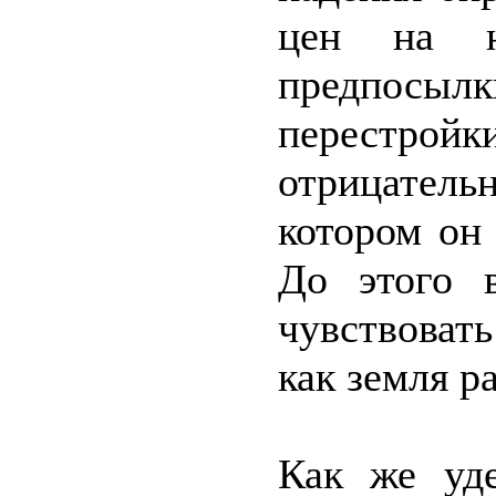
цен на н
предпосыл
перестрой
отрицатель
котором он 
До этого 
чувствоват
как земля р
Как же уд