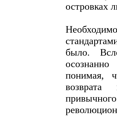
островках л
Необход
стандартами
было. Вс
осознанно
понимая, 
возврата
привычн
революц