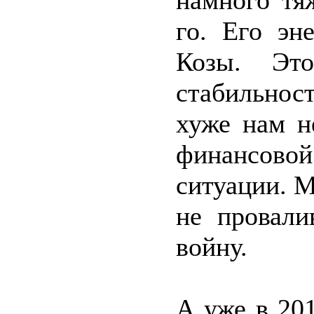
намного тя
го. Его эн
Козы. Это
стабильнос
хуже нам н
финансов
ситуации. М
не провал
войну.
А уже в 20