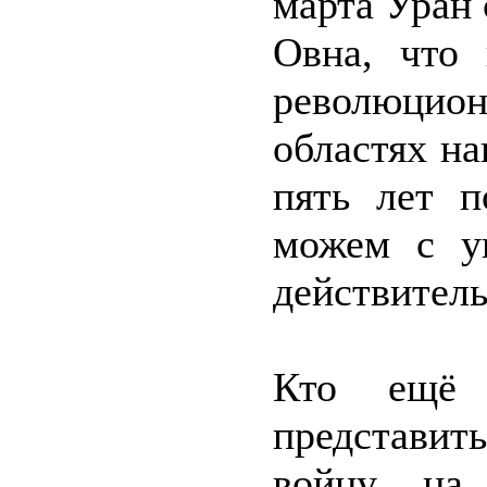
марта Уран 
Овна, что 
революци
областях на
пять лет п
можем с ув
действитель
Кто ещё 
представи
войну на 