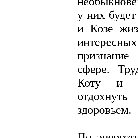
необыкнове
у них будет
и Козе жиз
интересн
признание
сфере. Тру
Коту и Б
отдохнут
здоровьем.
По энергет