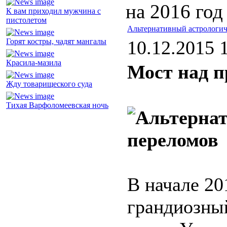
на 2016 год
К вам приходил мужчина с
пистолетом
Альтернативный астрологич
Горят костры, чадят мангалы
10.12.2015 
Красила-мазила
Мост над 
Жду товарищеского суда
Тихая Варфоломеевская ночь
переломов
В начале 20
грандиозны