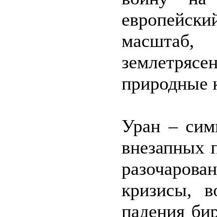
европейски
масштаб
землетряс
природные 
Уран – сим
внезапных 
разочарова
кризисы, 
падения би