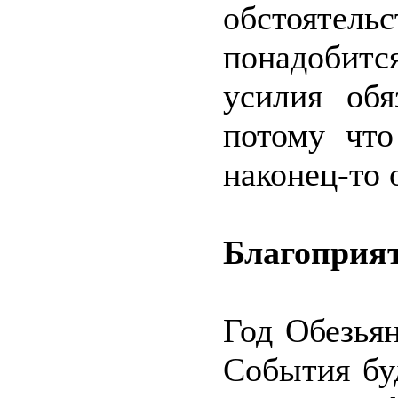
обстоятел
понадобит
усилия обя
потому что
наконец-то 
Благоприят
Год Обезья
События бу