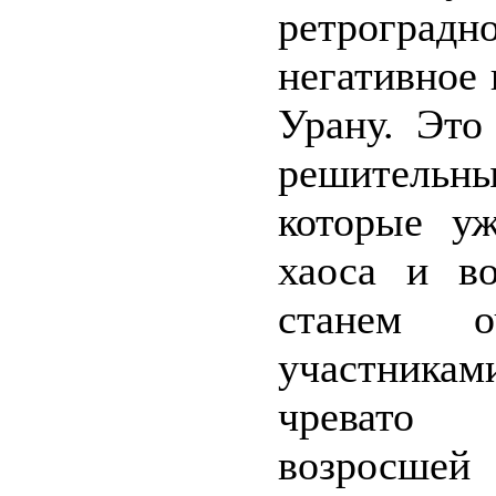
ретрогра
негативное 
Урану. Это
решительн
которые у
хаоса и в
станем о
участникам
чревато 
возросше