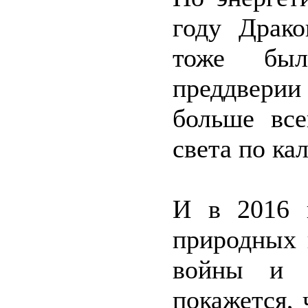
году Драко
тоже бы
преддвери
больше все
света по ка
И в 2016 г
природных 
войны и ф
покажется,