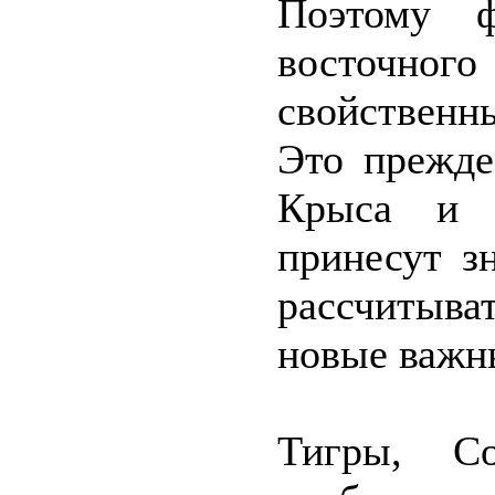
Поэтому 
восточн
свойственн
Это прежде
Крыса и 
принесут з
рассчитыва
новые важн
Тигры, С