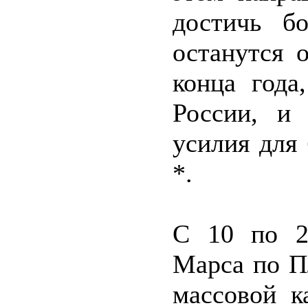
достичь б
останутся 
конца года
России, и
усилия для
*.
С 10 по 2
Марса по П
массовой к