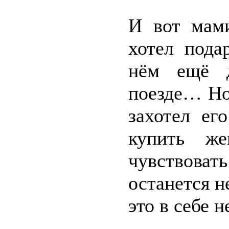
И вот мами
хотел пода
нём ещё д
поезде… Но 
захотел ег
купить же
чувствоват
останется н
это в себе н