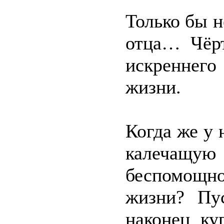
Только бы н
отца… Чёрт
искреннего 
жизни.
Когда же у 
калечащ
беспомощн
жизни? Пу
наконец ку