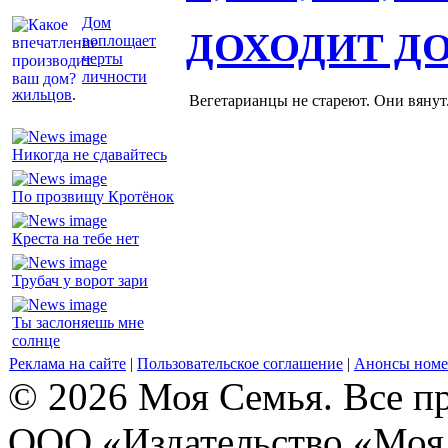
Дом
ДОХОДИТ Д
воплощает
черты
личности
жильцов
.
Вегетарианцы не стареют. Они вянут
Никогда не сдавайтесь
По прозвищу Кротёнок
Креста на тебе нет
Трубач у ворот зари
Ты заслоняешь мне
солнце
Реклама на сайте
|
Пользовательское соглашение
|
Анонсы номе
© 2026 Моя Семья. Все п
ООО «Издательство «Моя 