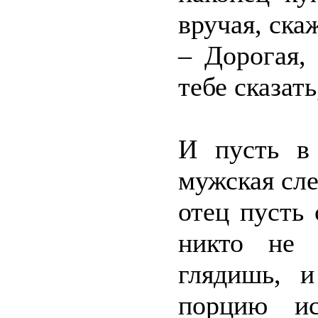
вручая, ска
– Дорогая,
тебе сказат
И пусть в 
мужская сле
отец пусть 
никто не 
глядишь, 
порцию ис