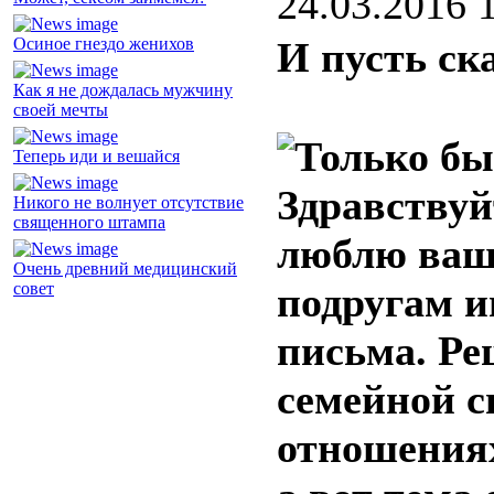
24.03.2016 
Осиное гнездо женихов
И пусть ск
Как я не дождалась мужчину
своей мечты
Теперь иди и вешайся
Здравствуй
Никого не волнует отсутствие
священного штампа
люблю вашу
Очень древний медицинский
совет
подругам и
письма. Ре
семейной с
отношениях