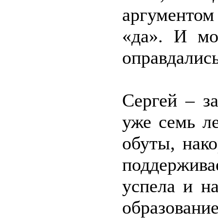
аргументом
«да». И м
оправдались
Сергей – з
уже семь ле
обуты, нак
поддержива
успела и н
образовани