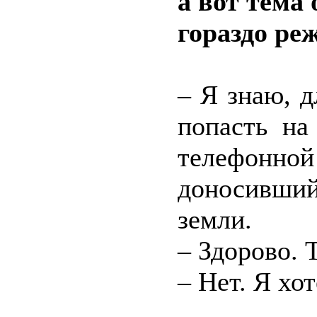
а вот тема
гораздо реж
– Я знаю, д
попасть на
телефонной
доносивши
земли.
– Здорово. 
– Нет. Я хо