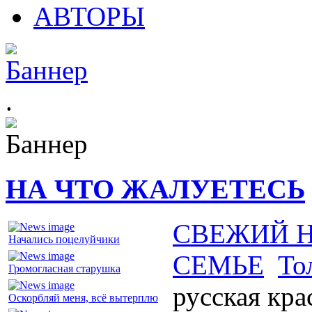
АВТОРЫ
.
НА ЧТО ЖАЛУЕТЕСЬ
СВЕЖИЙ 
Начались поцелуйчики
СЕМЬЕ
То
Громогласная старушка
русская кра
Оскорбляй меня, всё вытерплю