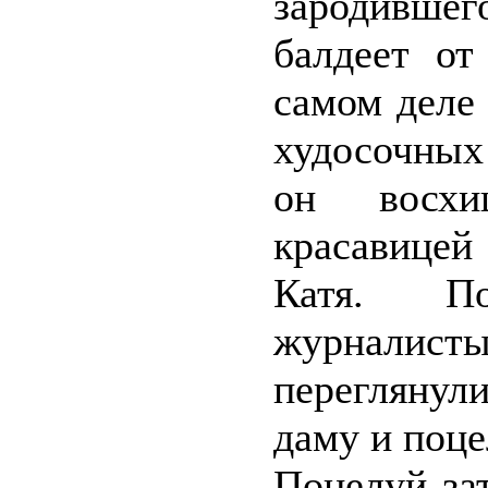
зародившег
балдеет о
самом деле 
худосочных
он восхи
красавице
Катя. По
журналисты
перегляну
даму и поце
Поцелуй зат