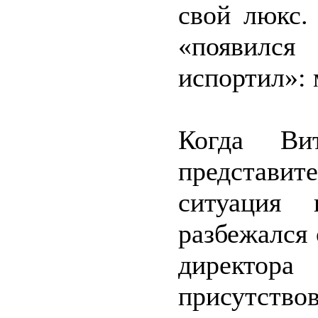
свой люкс.
«появилс
испортил»: 
Когда Ви
представит
ситуация 
разбежался 
директора
присутство