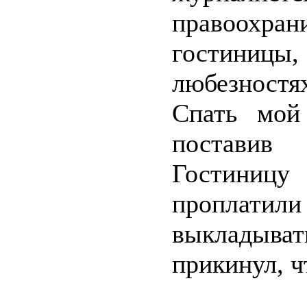
правоохра
гостиницы
любезностя
Спать мой
поставив 
Гостиниц
проплатили
выкладыва
прикинул, ч