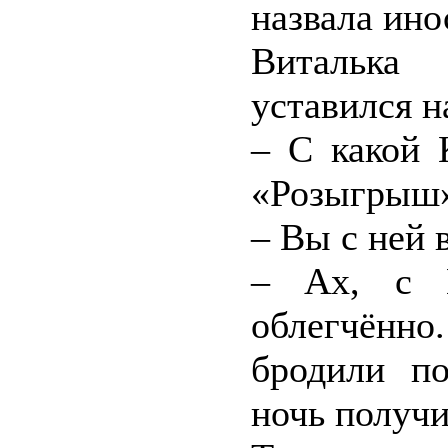
назвала ин
Виталька
уставился н
– С какой 
«Розыгрыш
– Вы с ней 
– Ах, с К
облегчённ
бродили п
ночь получи