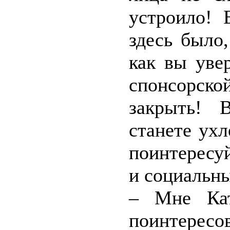
устроило! 
здесь было
как вы уве
спонсорск
закрыть! 
станете ух
поинтересу
и социальн
– Мне Кат
поинтересов