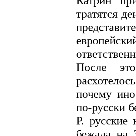
Катрин при
тратятся де
представ
европейски
ответствен
После это
расхотелось
почему ино
по-русски б
Р. русские 
бежала на 