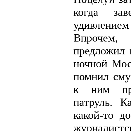
когда за
удивлением
Впрочем,
предложил 
ночной Мос
помнил сму
к ним про
патруль. К
какой-то д
журналистск