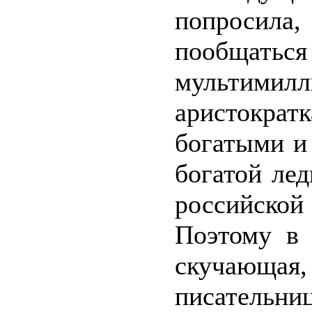
попроси
пообщаться
мультим
аристокра
богатыми и
богатой лед
российско
Поэтому в 
скучающая
писательни