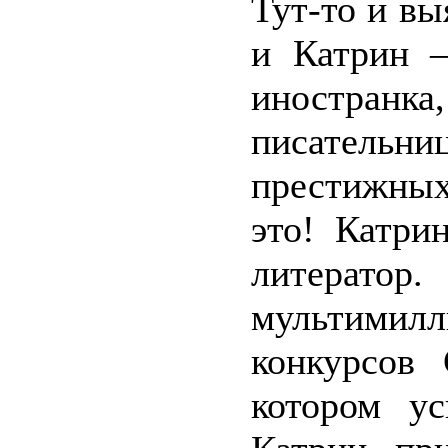
Тут-то и вы
и Катрин –
иностранк
писательни
престижны
это! Катри
литерат
мультими
конкурсов
котором ус