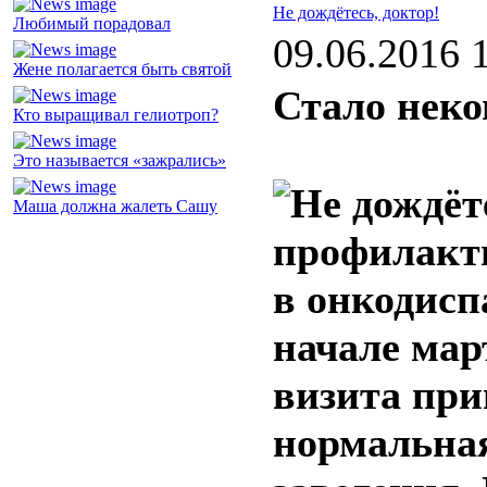
Не дождётесь, доктор!
Любимый порадовал
09.06.2016 
Жене полагается быть святой
Стало неко
Кто выращивал гелиотроп?
Это называется «зажрались»
Маша должна жалеть Сашу
профилакт
в онкодисп
начале мар
визита при
нормальная