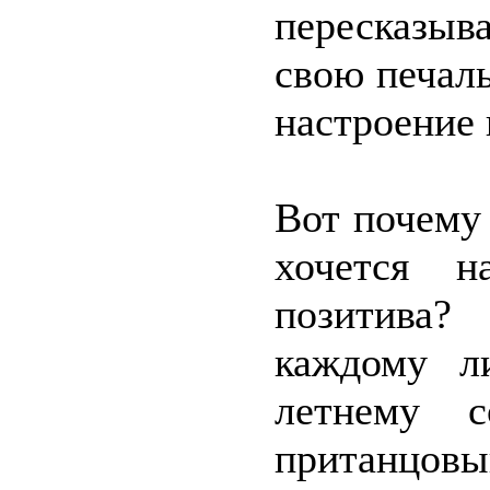
пересказы
свою печал
настроение 
Вот почему
хочется н
позитива?
каждому л
летнему с
пританцов