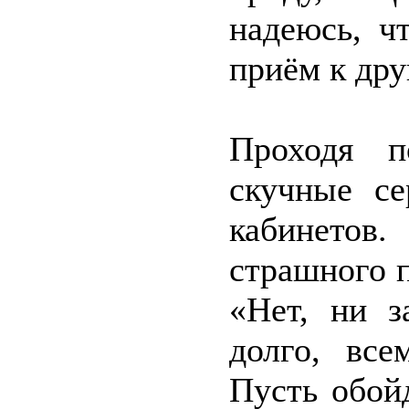
надеюсь, ч
приём к дру
Проходя п
скучные с
кабинетов
страшного п
«Нет, ни з
долго, все
Пусть обой