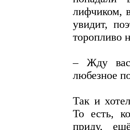
лифчиком, 
увидит, по
торопливо н
– Жду вас
любезное п
Так и хоте
То есть, к
приду, ещ