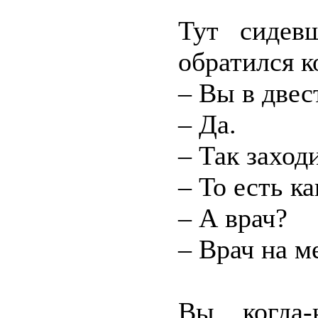
Тут сидев
обратился к
– Вы в две
– Да.
– Так заход
– То есть ка
– А врач?
– Врач на м
Вы когда-