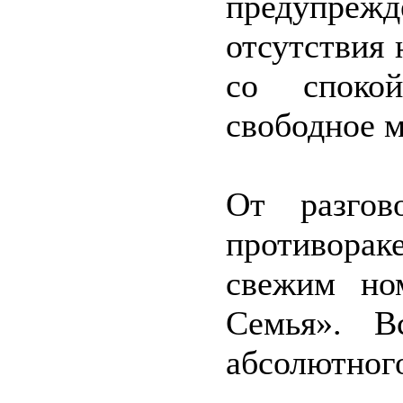
предупре
отсутствия 
со споко
свободное м
От разгов
противора
свежим но
Семья». В
абсолютног