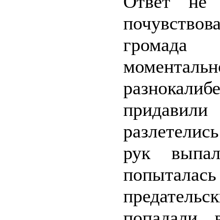
Ответ не 
почувствов
громада 
моменталь
разнокали
придавил
разлетелись
рук выпа
попыталась 
предатель
попадали 