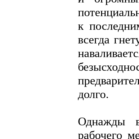
потенциаль
к последни
всегда гне
навалива
безысходно
предварител
долго.
Однажды в
рабочего м