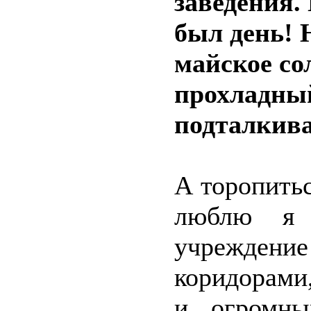
заведения.
был день! 
майское сол
прохладный
подталкива
А торопитьс
люблю я 
учрежде
коридорами
и огромны