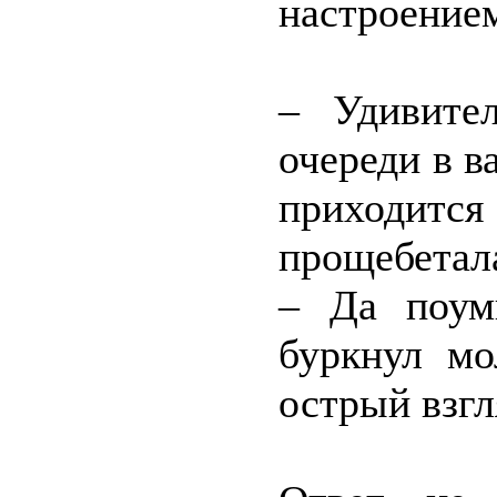
настроение
– Удивите
очереди в в
приходится
прощебетала
– Да поум
буркнул мо
острый взгл