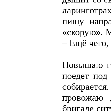
ларинготра
пишу напра
«скорую». М
– Ещё чего,
Повышаю го
поедет под
собирается
провожаю 
бригаде си