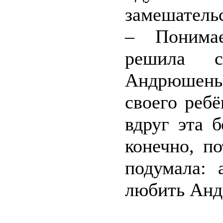
замешательс
– Понимае
решила с
Андрюшеньк
своего реб
вдруг эта 
конечно, по
подумала:
любить Анд