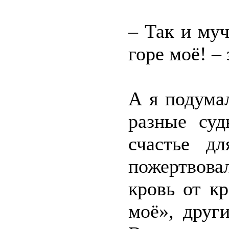
– Так и му
горе моё! –
А я подумал
разные суд
счастье д
пожертвов
кровь от кр
моё», друг