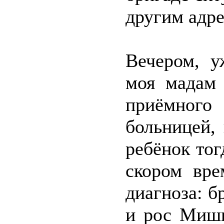
другим адре
Вечером, у
моя мадам 
приёмног
больницей,
ребёнок тог
скором вре
диагноза: б
и рос Мишк