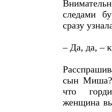
Вниматель
следами б
сразу узна
– Да, да, – 
Расспрашив
сын Миша? 
что горди
женщина вы