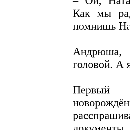
– Ой, Ната
Как мы ра
помнишь На
Андрюша, 
головой. А 
Первый 
новорождён
расспраши
документы.