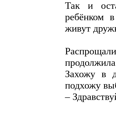
Так и ост
ребёнком в
живут друж
Распроща
продолжила
Захожу в д
подхожу выб
– Здравству