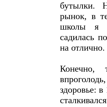
бутылки. 
рынок, в т
школы я б
садилась п
на отлично.
Конечно, 
впроголодь,
здоровье: в 
сталкивал