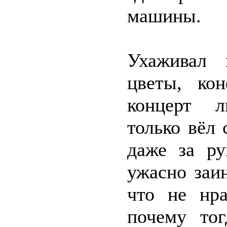
машины.
Ухаживал 
цветы, ко
концерт л
только вёл 
даже за ру
ужасно заи
что не нр
почему то