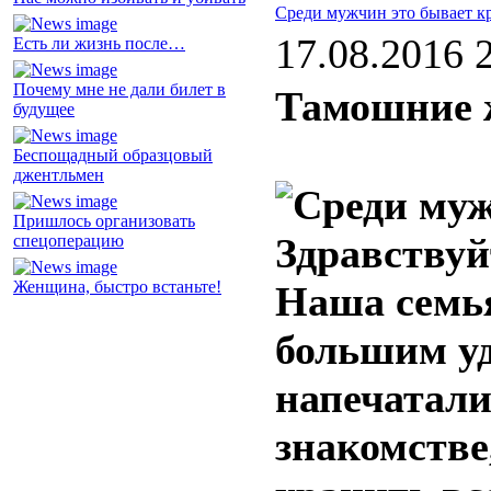
Среди мужчин это бывает к
17.08.2016 
Есть ли жизнь после…
Почему мне не дали билет в
Тамошние 
будущее
Беспощадный образцовый
джентльмен
Пришлось организовать
Здравствуй
спецоперацию
Женщина, быстро встаньте!
Наша семья
большим уд
напечатали
знакомстве