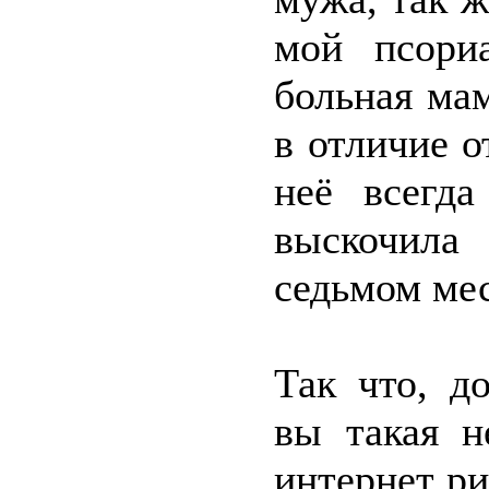
мой псори
больная ма
в отличие о
неё всегд
выскочила
седьмом мес
Так что, д
вы такая н
интернет р