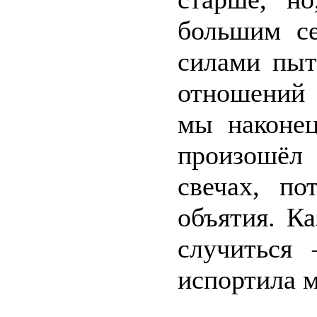
большим с
силами пыт
отношений 
мы наконец
произошё
свечах, по
объятия. К
случиться
испортила м