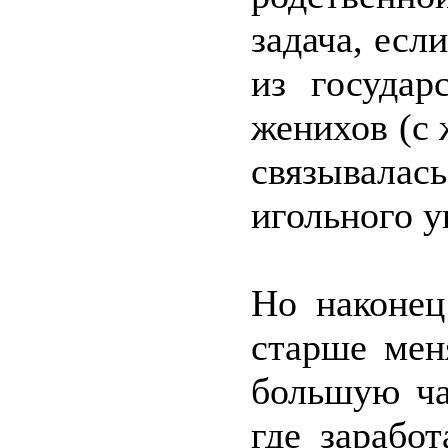
задача, есл
из государ
женихов (с
связывал
игольного у
Но наконец
старше мен
большую ча
где зарабо