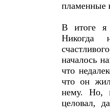
пламенные 
В итоге я 
Никогда 
счастливо
началось н
что недале
что он жил
нему. Но,
целовал, д