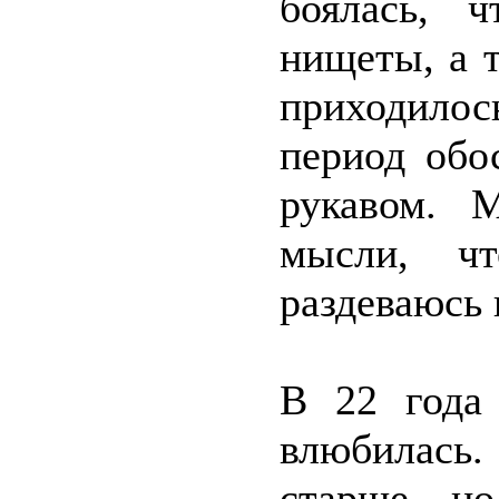
боялась, 
нищеты, а 
приходило
период обо
рукавом. 
мысли, чт
раздеваюсь
В 22 года
влюбилась.
старше, н