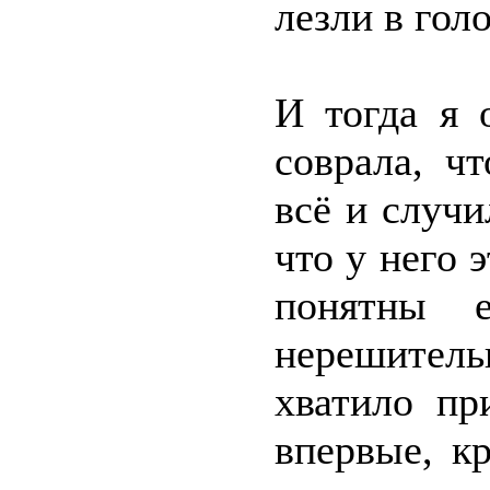
лезли в гол
И тогда я 
соврала, ч
всё и случи
что у него 
понятны е
нерешител
хватило пр
впервые, к