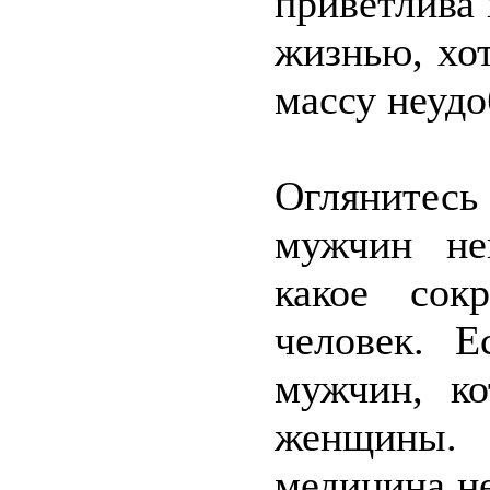
приветлива
жизнью, хот
массу неудо
Оглянитес
мужчин нев
какое сок
человек. 
мужчин, к
женщины. 
медицина не