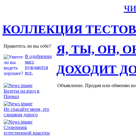
КОЛЛЕКЦИЯ ТЕСТО
Я, ТЫ, ОН, 
Нравитесь ли вы себе?
В одобрении
масс
ДОХОДИТ Д
нуждаются
все.
Объявление. Продам или обменяю ков
Билеты на вход в
Провал
Не спасайте меня, это
слишком дорого
Сторонник
естественной красоты