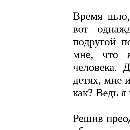
Время шло,
вот однаж
подругой п
мне, что 
человека. 
детях, мне 
как? Ведь я
Решив преод