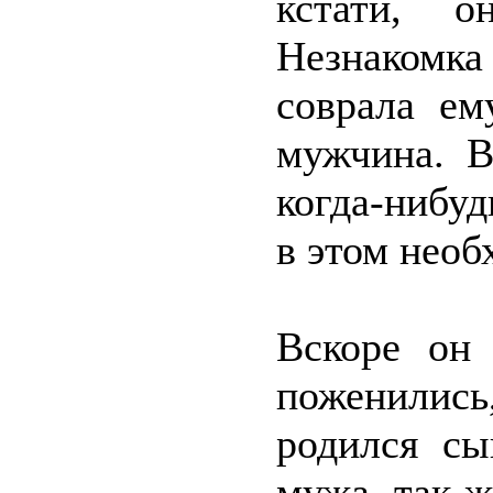
кстати, о
Незнакомка
соврала ем
мужчина. В
когда-нибуд
в этом необ
Вскоре он
поженилис
родился сы
мужа, так ж