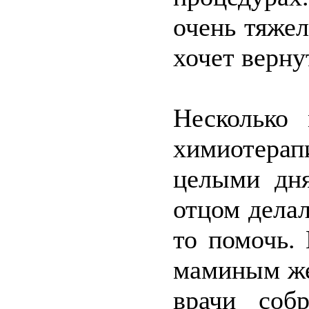
очень тяжел
хочет верну
Несколько
химиотерап
целыми дн
отцом делал
то помочь.
маминым же
врачи соб