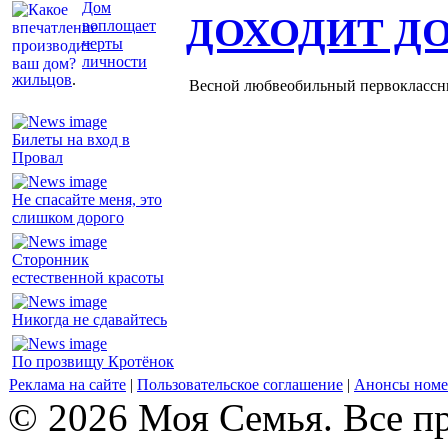
Дом
ДОХОДИТ Д
воплощает
черты
личности
жильцов
.
Весной любвеобильный первоклассник
Билеты на вход в
Провал
Не спасайте меня, это
слишком дорого
Сторонник
естественной красоты
Никогда не сдавайтесь
По прозвищу Кротёнок
Реклама на сайте
|
Пользовательское соглашение
|
Анонсы номе
© 2026 Моя Семья. Все п