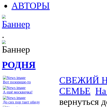
АВТОРЫ
.
РОДНЯ
СВЕЖИЙ 
Вот позорище-то
СЕМЬЕ
На
А ещё москвичка!
вернуться д
До сих пор таит обиду