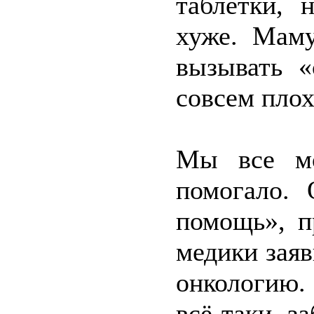
таблетки, 
хуже. Маму
вызывать «
совсем плох
Мы все мо
помогало.
помощь», п
медики заяв
онкологию.
всё-таки з