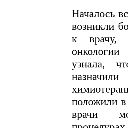
Началось в
возникли б
к врачу, 
онкологии
узнала, ч
назначи
химиотера
положили в
врачи мо
процедурах