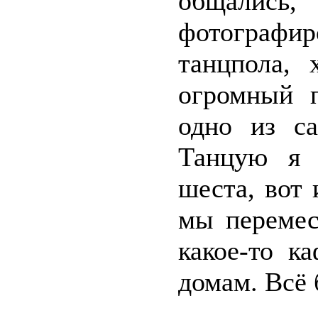
общалис
фотографи
танцпола,
огромный п
одно из с
Танцую я 
шеста, вот 
мы перемес
какое-то к
домам. Всё 