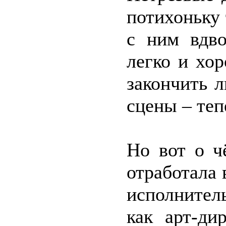
потихоньку
с ним вдво
легко и хо
закончить л
сцены – теп
Но вот о ч
отработала 
исполнитель
как арт-ди