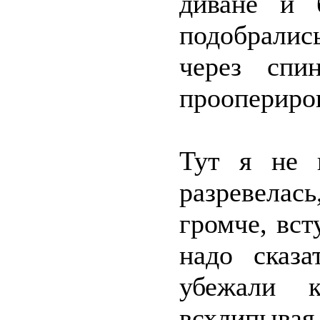
диване и 
подобрали
через спи
проопериро
Тут я не в
разревела
громче, вст
надо сказа
убежали к
всхлипыва