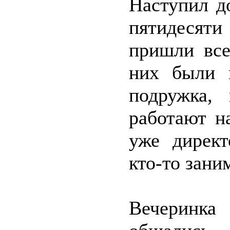
Наступил д
пятидесят
пришли все
них были 
подружка,
работают н
уже директ
кто-то зани
Вечеринк