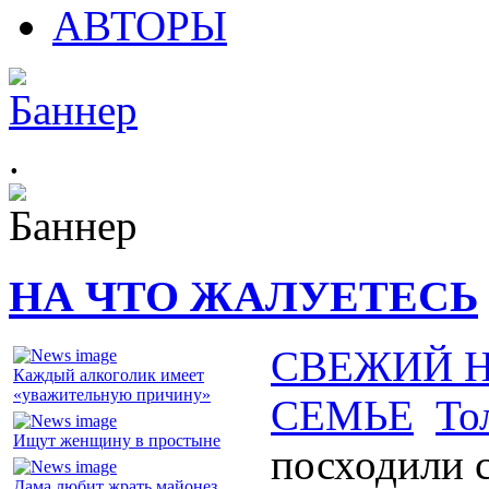
АВТОРЫ
.
НА ЧТО ЖАЛУЕТЕСЬ
СВЕЖИЙ 
Каждый алкоголик имеет
«уважительную причину»
СЕМЬЕ
То
Ищут женщину в простыне
посходили 
Дама любит жрать майонез