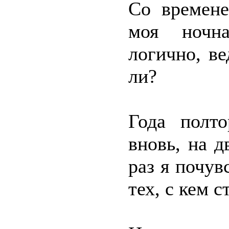
Со времене
моя ночна
логично, ве
ли?
Года полт
вновь, на д
раз я почув
тех, с кем 