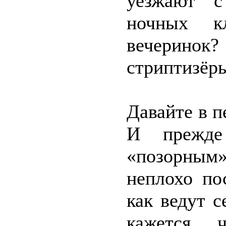
уезжают с
ночных к
вечерино
стриптизёр
Давайте в п
И прежде
«позорны
неплохо по
как ведут 
кажется, 