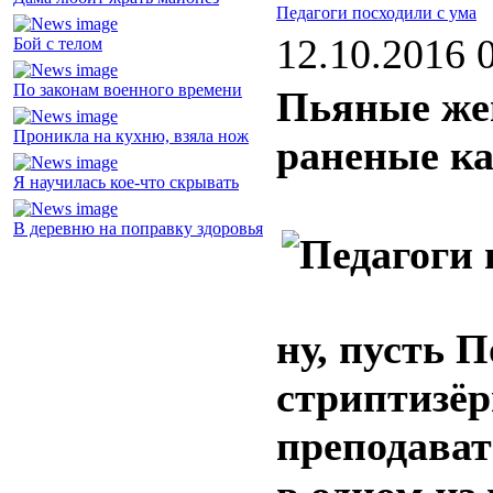
Педагоги посходили с ума
12.10.2016 
Бой с телом
По законам военного времени
Пьяные же
Проникла на кухню, взяла нож
раненые к
Я научилась кое-что скрывать
В деревню на поправку здоровья
ну, пусть 
стриптизёр
преподават