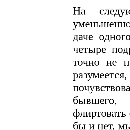
На следу
уменьшенно
даче одног
четыре под
точно не п
разумеетс
почувство
бывшего,
флиртовать 
бы и нет, м