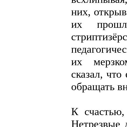
них, откры
их прошл
стрипти
педагогиче
их мерзко
сказал, что
обращать вн
К счастью,
Нетрезвые 