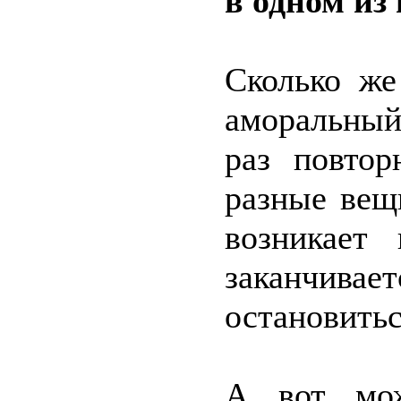
в одном из 
Сколько же
аморальный
раз повтор
разные вещ
возникает
заканчивае
остановить
А вот мож