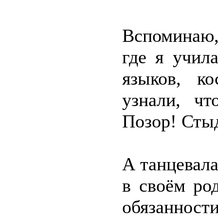
Вспоминаю,
где я учил
языков, к
узнали, ч
Позор! Сты
А танцевала
в своём ро
обязанност