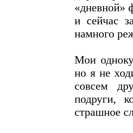
«дневной» ф
и сейчас з
намного реж
Мои одноку
но я не ход
совсем др
подруги, 
страшное с