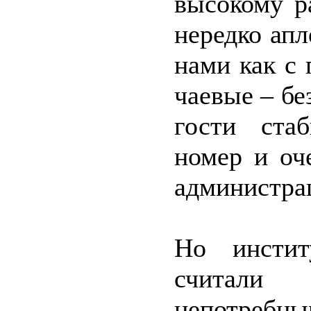
высокому р
нередко апл
нами как с
чаевые – бе
гости ста
номер и оч
администрац
Но инстит
считали
непотребны