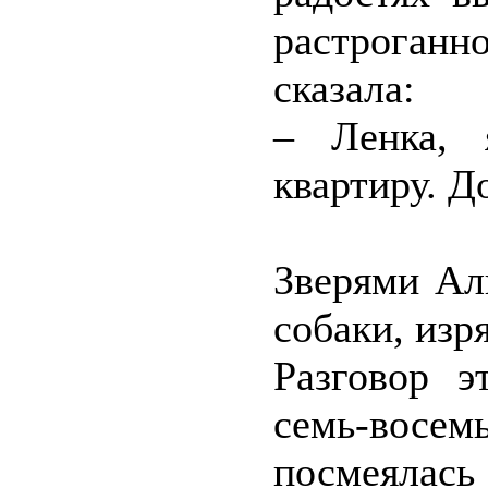
растроган
сказала:
– Ленка, 
квартиру. Д
Зверями Ал
собаки, изр
Разговор э
семь-восемь
посмеялас