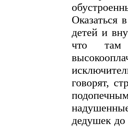
обустрое
Оказаться 
детей и вн
что там
высокоо
исключите
говорят, с
подопеч
надушенны
дедушек до 