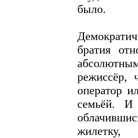
было.
Демократи
братия отн
абсолютн
режиссёр, 
оператор и
семьёй. И
облачивши
жилетку, 