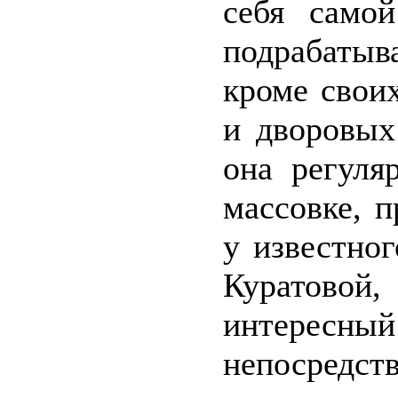
себя само
подрабатыва
кроме свои
и дворовы
она регуля
массовке, п
у известно
Куратово
интерес
непосредств