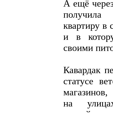
А ещё чере
получила
квартиру в 
и в котор
своими пит
Кавардак п
статусе ве
магазинов,
на улиц