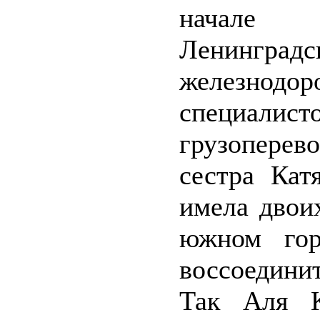
начале 
Ленинг
железнодо
специал
грузоперев
сестра Кат
имела двои
южном гор
воссоединит
Так Аля К