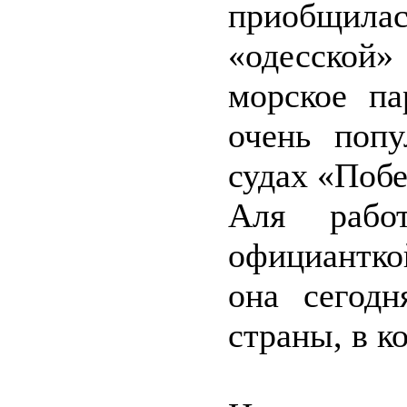
приобщила
«одесской
морское па
очень поп
судах «Побе
Аля работ
официантко
она сегодн
страны, в к