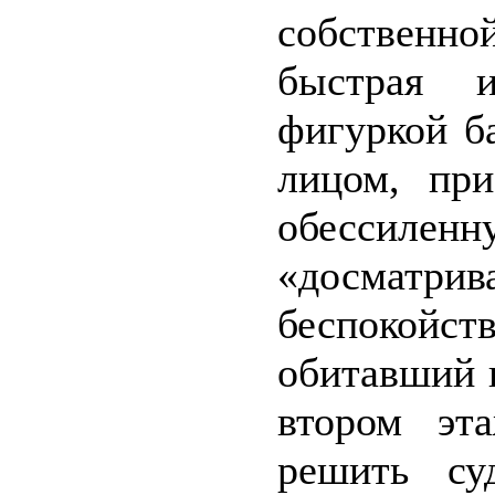
собственн
быстрая и
фигуркой б
лицом, пр
обессиленн
«досмат
беспокойст
обитавший 
втором эт
решить су