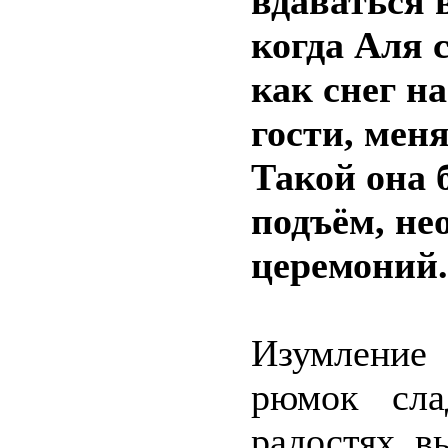
вдаваться в
когда Аля 
как снег на
гости, мен
Такой она 
подъём, не
церемоний.
Изумление
рюмок сла
радостях в