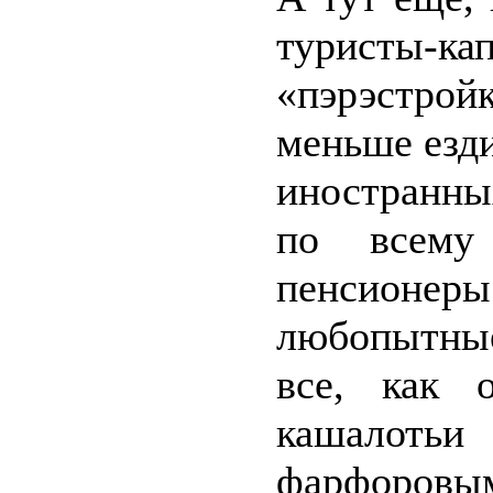
туристы-ка
«пэрэстрой
меньше езди
иностранных
по всему
пенсионеры
любопытные
все, как 
кашалотьи
фарфоровым