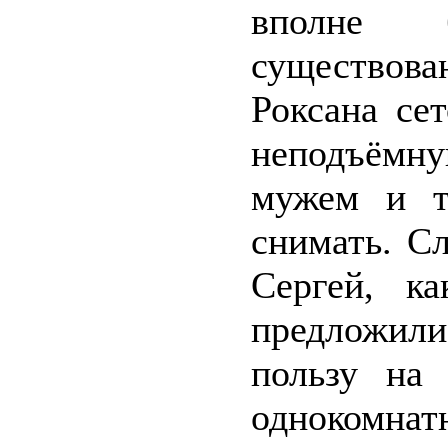
вполне б
существова
Роксана се
неподъёмную
мужем и т
снимать. С
Сергей, к
предложили
пользу на
однокомнат