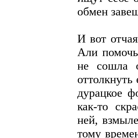
обмен завещ
И вот отча
Али помочь
не сошла 
оттолкнуть 
дурацкое ф
как-то скр
ней, взмыле
тому време