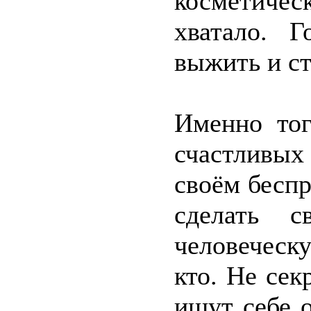
косметичес
хватало. 
выжить и ст
Именно тог
счастливы
своём бесп
сделать с
человеческ
кто. Не сек
ищут себе 