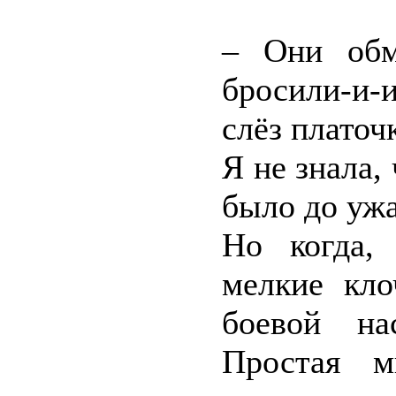
– Они обма
бросили-и-
слёз платоч
Я не знала,
было до ужа
Но когда, 
мелкие кло
боевой на
Простая м