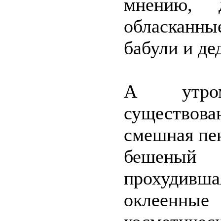
мнению, 
обласканн
бабули и де
А утром
существова
смешная пе
бешеный
прохудив
оклеенны