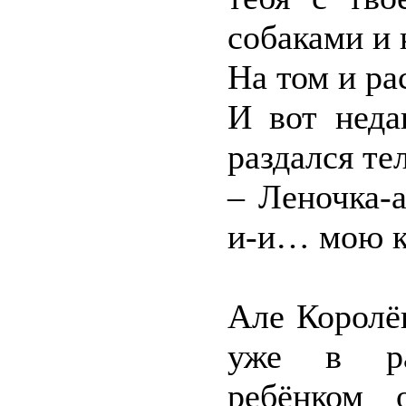
собаками и 
На том и ра
И вот неда
раздался те
– Леночка-а
и-и… мою 
Але Королё
уже в ра
ребёнком 