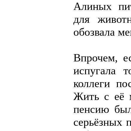
Алиных пи
для живот
обозвала ме
Впрочем, е
испугала т
коллеги по
Жить с её 
пенсию был
серьёзных 