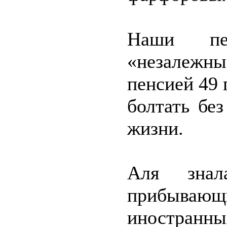
Наши пен
«незалежн
пенсией 49 
болтать бе
жизни.
Аля зна
прибыва
иностранн