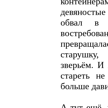
контейне
девяностые
обвал в 
востребова
превращала
старушку
зверьём. И
стареть не
больше дави
А тут ещё, 