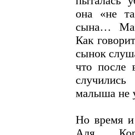
пыталась у
она «не та
сына… Мам
Как говорит
сынок слуша
что после 
случились
малыша не 
Но время и
Аля Кор