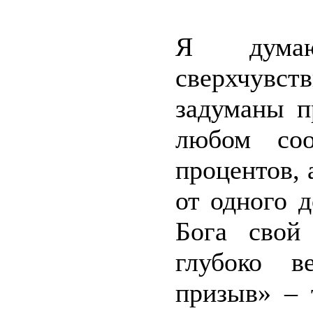
Я дума
сверхчувст
задуманы п
любом соо
процентов, 
от одного 
Бога свой
глубоко в
призыв» – 