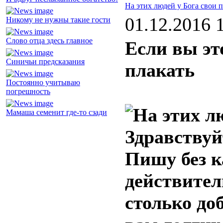
На этих людей у Бога свои 
01.12.2016 
Никому не нужны такие гости
Слово отца здесь главное
Если вы это
Синичьи предсказания
плакать
Постоянно учитываю
погрешность
Мамаша семенит где-то сзади
Здравствуй
Пишу без к
действител
столько до