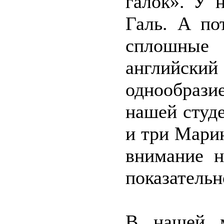
галок». У 
Галь. А по
сплошны
английский
однообразие
нашей студ
и три Мари
внимание н
показательн
В нашей м