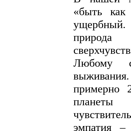
«быть как
ущербный.
природа
сверхчувс
Любому 
выживани
примерно 2
планет
чувствител
эмпатия – 