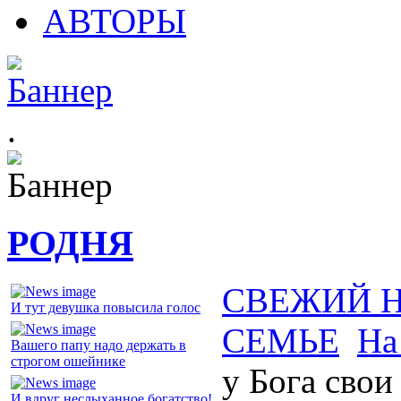
АВТОРЫ
.
РОДНЯ
СВЕЖИЙ 
И тут девушка повысила голос
СЕМЬЕ
На
Вашего папу надо держать в
строгом ошейнике
у Бога свои
И вдруг неслыханное богатство!