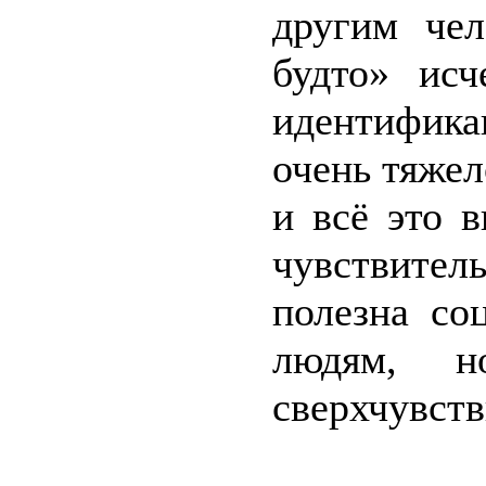
другим чел
будто» исч
идентифика
очень тяжел
и всё это 
чувствите
полезна со
людям, н
сверхчувств