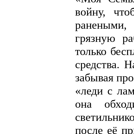
войну, чт
ранеными,
грязную ра
только бесп
средства. Н
забывая про
«леди с ла
она обход
светильник
после её п