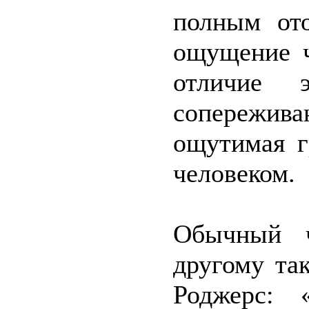
полным ото
ощущение ч
отличие 
сопережив
ощутимая г
человеком.
Обычный ч
другому та
Роджерс: 