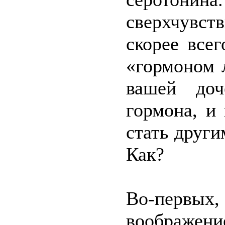
сверхчувст
скорее всег
«гормоном 
вашей доч
гормона, и
стать други
Как?
Во-первы
воображени