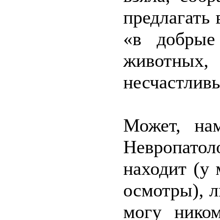
предлагать 
«в добрые
животны
несчастливы
Может, на
Невропато
находит (у 
осмотры), л
могу нико