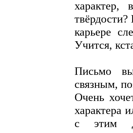
характер, 
твёрдости? 
карьере сл
Учится, кст
Письмо вы
связным, п
Очень хоче
характера и
с этим д