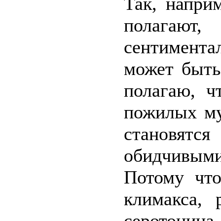
Так, напри
полагают
сентимента
может быть
полагаю, ч
пожилых му
становятс
обидчивым
Потому что
климакса, 
серот