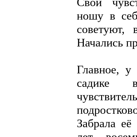
Свои чувс
ношу в себ
советуют, 
Начались п
Главное, у
садике в
чувстви
подростков
Забрала её
лет восе