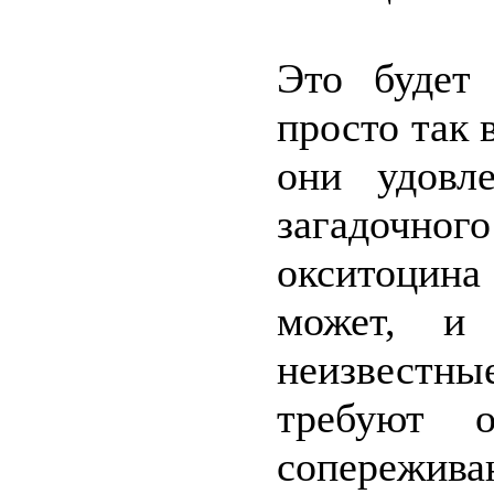
Это будет
просто так 
они удовл
загадочно
окситоцина
может, и
неизвестн
требуют о
сопережив