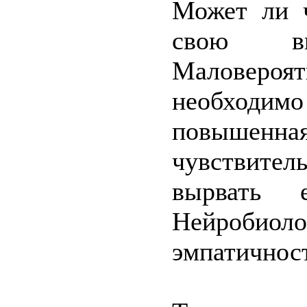
Может ли ч
свою выс
Маловероя
необходи
повыше
чувствител
вырвать 
Нейробиол
эмпатичнос