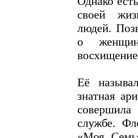
Однако есть
своей жиз
людей. Поз
о женщин
восхищение,
Её называ
знатная ар
совершила
службе. Фл
«Моя Семь