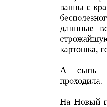
ванны с кра
бесполезног
длинные в
строжайш
картошка, г
А сыпь п
проходила.
На Новый г