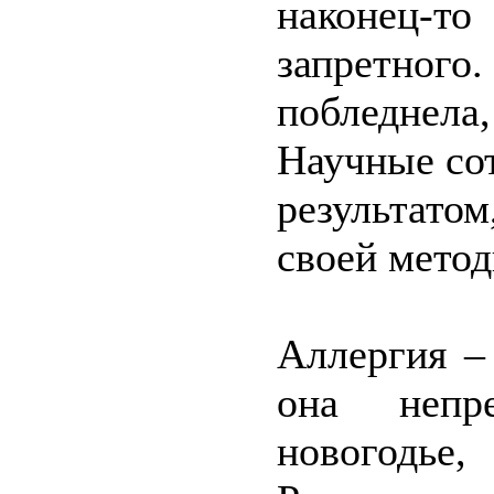
наконец-т
запретного
побледнел
Научные со
результато
своей метод
Аллергия –
она непр
новогодье