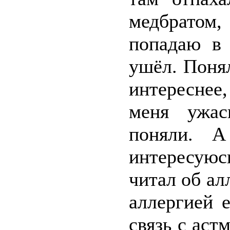
медбратом
попадаю в
ушёл. Поня
интересне
меня ужас
поняли. 
интересуюс
читал об ал
аллергией 
связь с аст