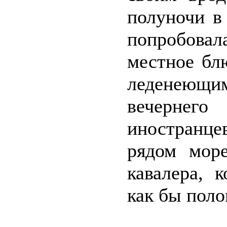
полуночи в
попробова
местное бл
леденеющ
вечернег
иностранце
рядом мор
кавалера, 
как бы поло