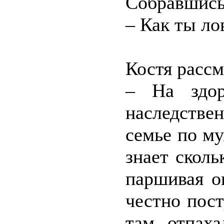
Собравшись 
– Как ты ло
Костя рассм
– На здо
наследстве
семье по му
знает сколь
паршивая о
честно пос
там отпаха