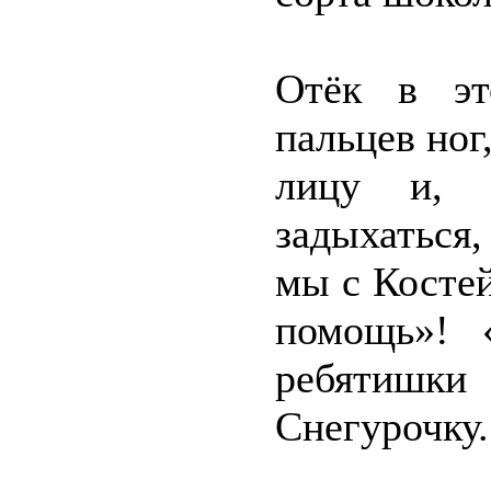
Отёк в эт
пальцев ног
лицу и, г
задыхаться,
мы с Костей
помощь»! 
ребятишк
Снегурочку.