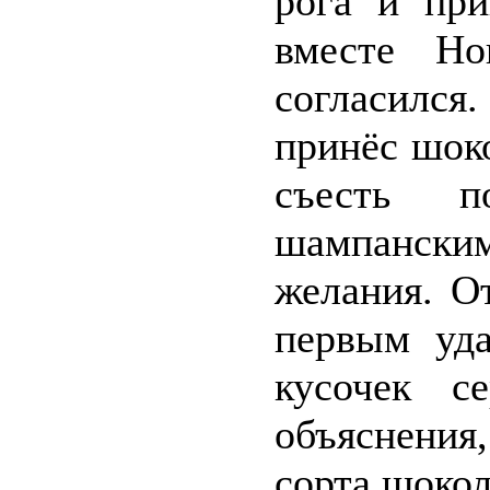
рога и при
вместе Но
согласилс
принёс шоко
съесть п
шампанским
желания. О
первым уда
кусочек с
объяснени
сорта шокол