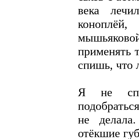
века лечи
коноплёй,
мышьяково
применять т
спишь, что 
Я не спа
подобратьс
не делала
отёкшие губ