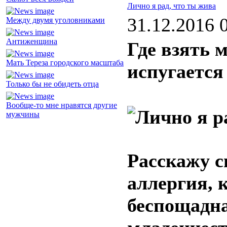
Лично я рад, что ты жива
31.12.2016 
Между двумя уголовниками
Антиженщина
Где взять 
Мать Тереза городского масштаба
испугается
Только бы не обидеть отца
Вообще-то мне нравятся другие
мужчины
Расскажу 
аллергия, 
беспощадна