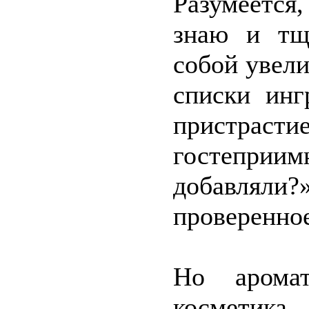
Разумеетс
знаю и тщ
собой увели
списки инг
пристраст
гостеприи
добавляли?
проверенно
Но аромат
косметика 