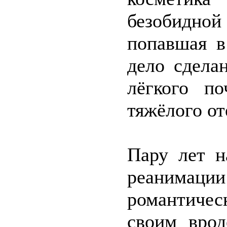
безобидно
попавшая в
дело сделан
лёгкого п
тяжёлого от
Пару лет н
реанимаци
романтиче
своим вро