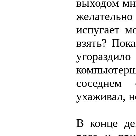
выходом мне
желательно
испугает м
взять? Пок
угоразд
компьютер
соседнем
ухаживал, но
В конце де