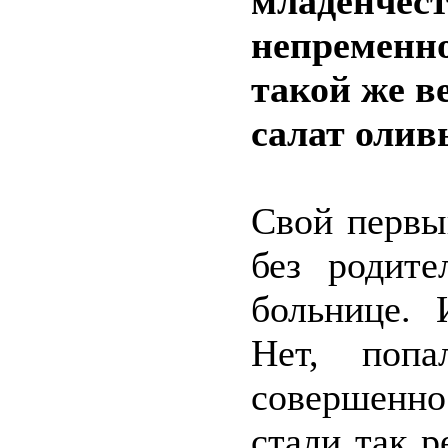
младенчест
непременно
такой же в
салат олив
Свой первы
без родите
больнице. 
Нет, поп
совершенно
стали так р