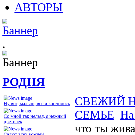
АВТОРЫ
.
РОДНЯ
СВЕЖИЙ 
Ну вот, малыш, всё и кончилось
СЕМЬЕ
На
Со мной так нельзя, я нежный
цветочек
что ты жив
Салют всех вождей