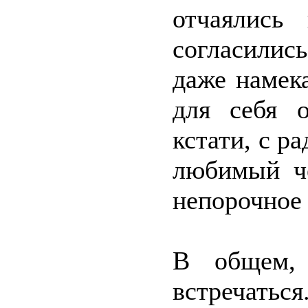
отчаялись
согласилис
даже намека
для себя 
кстати, с р
любимый че
непорочное 
В общем,
встречатьс