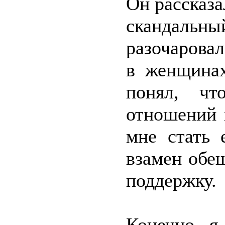
Он рассказа
скандал
разочарова
в женщинах
понял, чт
отношений 
мне стать 
взамен обе
поддержку.
Конечно, я