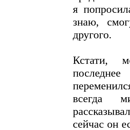
я попросил
знаю, смо
другого.
Кстати, 
последн
переменил
всегда ми
рассказывал
сейчас он е