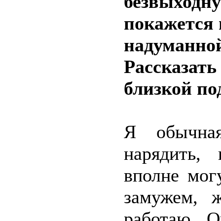
безвыходну
покажется 
надуманной
Рассказать
близкой по
Я обычна
нарядить, 
вполне мог
замужем, ж
работаю. О