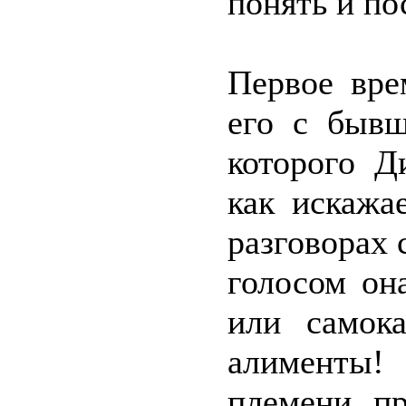
понять и по
Первое вре
его с бывш
которого Д
как искажа
разговорах 
голосом он
или самок
алименты!
племени пр