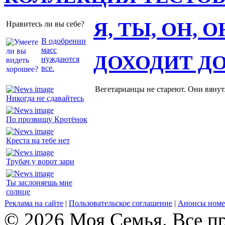
Я, ТЫ, ОН, 
Нравитесь ли вы себе?
В одобрении
масс
ДОХОДИТ Д
нуждаются
все.
Вегетарианцы не стареют. Они вянут
Никогда не сдавайтесь
По прозвищу Кротёнок
Креста на тебе нет
Трубач у ворот зари
Ты заслоняешь мне
солнце
Реклама на сайте
|
Пользовательское соглашение
|
Анонсы номе
© 2026 Моя Семья. Все п