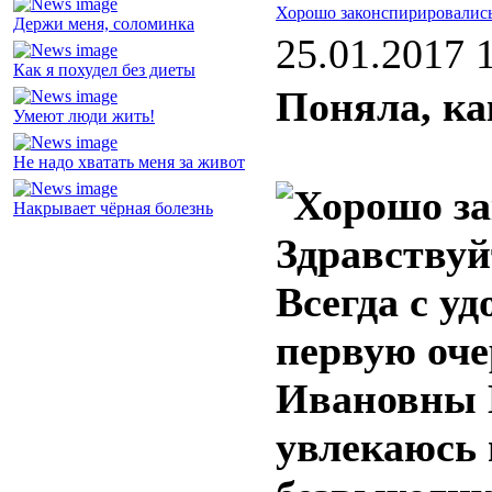
Хорошо законспирировалис
Держи меня, соломинка
25.01.2017 
Как я похудел без диеты
Поняла, ка
Умеют люди жить!
Не надо хватать меня за живот
Накрывает чёрная болезнь
Здравствуй
Всегда с уд
первую оч
Ивановны Б
увлекаюсь 