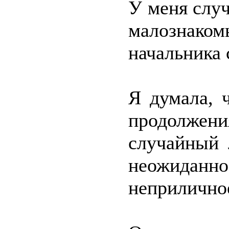
У меня слу
малознако
начальника 
Я думала, 
продолже
случайный 
неожиданн
неприлично