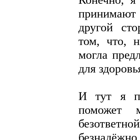
принимают 
другой сто
том, что, 
могла пред
для здоровь
И тут я п
поможет 
безответн
безнадёжно 