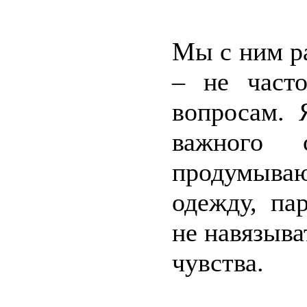
Мы с ним р
– не част
вопросам. 
важного 
продумыва
одежду, па
не навязыва
чувства.