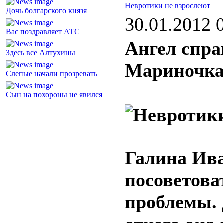
Невротики не взрослеют
Дочь болгарского князя
30.01.2012 
Вас поздравляет АТС
Ангел спра
Здесь все Алтухины
Мариночка
Слепые начали прозревать
Сын на похороны не явился
Галина Ива
посоветова
проблемы. 