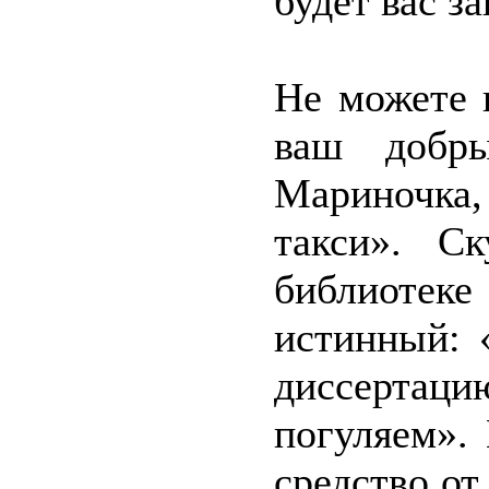
будет вас з
Не можете 
ваш добры
Мариночка,
такси». С
библиотеке
истинный: 
диссерта
погуляем».
средство от