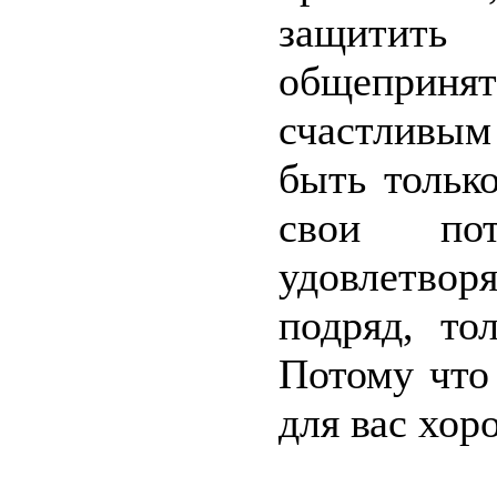
защитить
общеприня
счастливы
быть тольк
свои по
удовлетво
подряд, то
Потому что 
для вас хоро