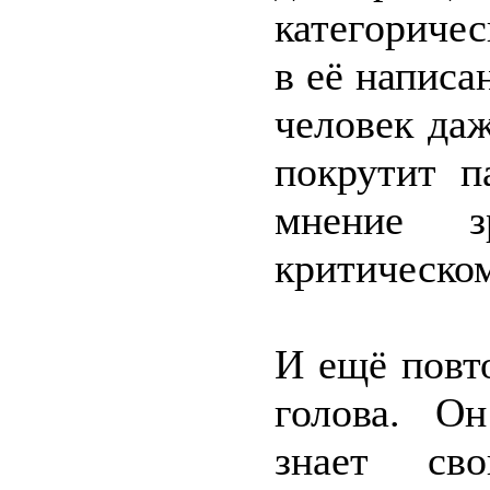
категоричес
в её написа
человек даж
покрутит п
мнение з
критическо
И ещё повт
голова. Он
знает сво