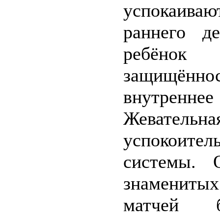
успокаива
раннего д
ребёнок 
защищённо
внутреннее
Жевател
успокоите
системы. 
знаменитых
матчей б