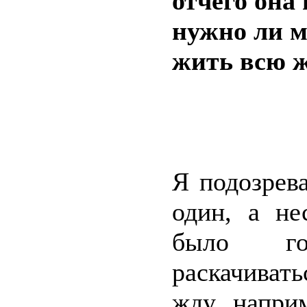
отчего она 
нужно ли м
жить всю ж
Я подозрев
один, а не
было го
раскачивать
жду, напри