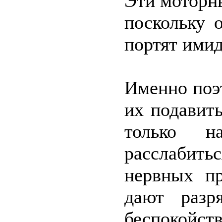
Эти моторн
поскольку 
портят имид
Именно поэ
их подавить
только н
расслабит
нервных п
дают разр
беспокойст