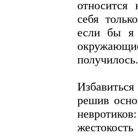
относится 
себя тольк
если бы я
окружающ
получилось
Избавитьс
решив осно
невротико
жестокость