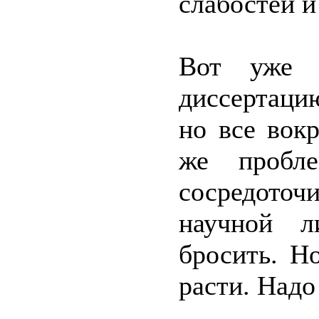
слабостей и
Вот уже 
диссертаци
но все вокр
же пробле
сосредоточи
научной л
бросить. Н
расти. Надо