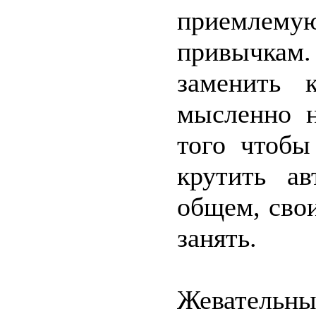
приемле
привычкам
заменить 
мысленно н
того чтобы
крутить ав
общем, сво
занять.
Жевател