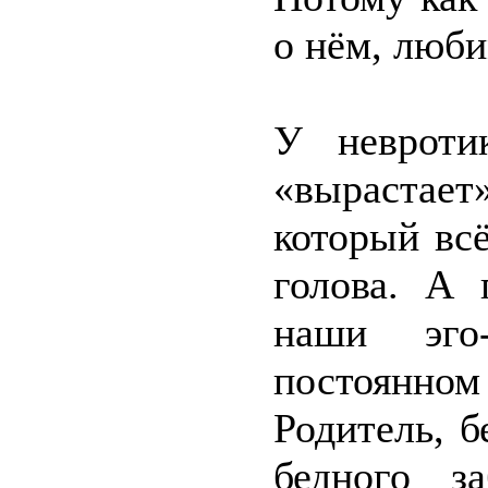
о нём, люби
У невроти
«вырастае
который всё
голова. А 
наши эго
постоянно
Родитель, б
бедного з