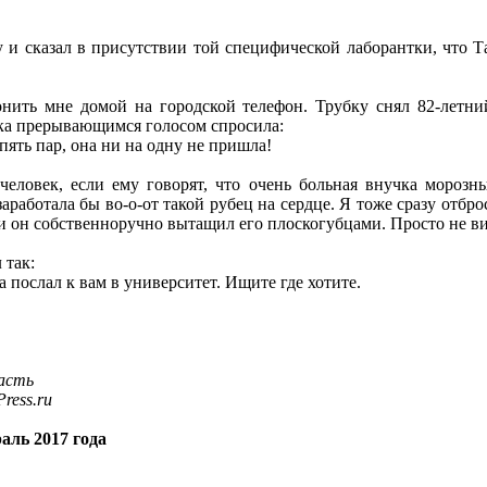
 и сказал в присутствии той специфической лаборантки, что Т
нить мне домой на городской телефон. Трубку снял 82-летни
ка прерывающимся голосом спросила:
 пять пар, она ни на одну не пришла!
человек, если ему говорят, что очень больная внучка мороз
аработала бы во-о-от такой рубец на сердце. Я тоже сразу отбр
, и он собственноручно вытащил его плоскогубцами. Просто не ви
 так:
ра послал к вам в университет. Ищите где хотите.
ласть
ress.ru
аль 2017 года