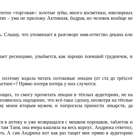
нтно «торговая»: золотые зубы, много косметики, ювелирных
тях – ума не приложу. Активная, бодрая, но человек вообще не
ь. Слышу, что упоминает в разговоре имя-отчество декана или
опает ресницами, улыбается, как хорошо поевший грудничок, и
, поэтому ходила читать потоковые лекции (от ста до трёхсот
кетинг»? Прямо потеря потерь у них случится.
ющих, то смогу прочитать лекции в тёплых аудиториях, не на
 появилось ощущение, что всё-таки сдохну, несмотря на тёплые
ему моим вторым мужем, и попросила принести лекарств, да
я в аптеку и уже возвращался с мешком порошков, таблеток и
 там Таня, она вчера кашляла на весь корпус. Андрюха ответил,
тать. А сам Андрюха вот как раз тащит мне прямо в аудиторию