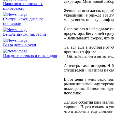
секретаря. Мозг новой лабо
Наша поликлиника – с
прибабахом
Женщина всю жизнь прорабо
украшений, в одежде всё лу
Смотри, какой диагноз
мог усвоить никакую инфо
поставили
Сколько раз я наблюдала: п
проректора. Бегу к ней сраз
Вышла замуж, так терпи
– Записывайте скорее, что п
Взяла детей в руки
Та, вся ещё в восторге от 
произносит фразу:
Плодят толстяков и инвалидов
– Ой, забыла, чего он хотел
А теперь сама история. Я б
слушателей), невзирая на с
В тот день у меня было пят
рынок же зимой иду торгова
помещения. Позвонила дру
побольше.
Дальше события развивались
сиропов. Перед входом в уни
что я заболела ещё сильнее