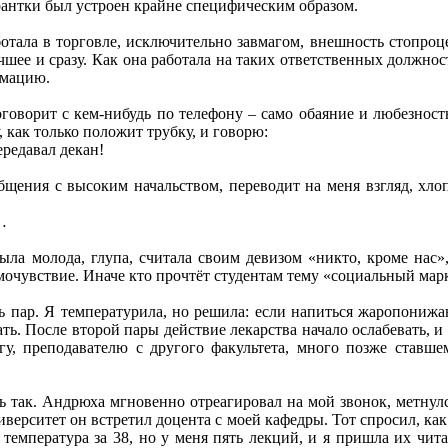
рантки был устроен крайне специфическим образом.
тала в торговле, исключительно завмагом, внешность стопроце
чшее и сразу. Как она работала на таких ответственных должнос
рмацию.
оговорит с кем-нибудь по телефону – само обаяние и любезност
у, как только положит трубку, и говорю:
ередавал декан!
общения с высоким начальством, переводит на меня взгляд, хл
…
ыла молода, глупа, считала своим девизом «никто, кроме нас»
амочувствие. Иначе кто прочтёт студентам тему «социальный мар
ь пар. Я температурила, но решила: если напиться жаропонижа
ть. После второй пары действие лекарства начало ослабевать, и
гу, преподавателю с другого факультета, много позже ставш
 так. Андрюха мгновенно отреагировал на мой звонок, метнулс
верситет он встретил доцента с моей кафедры. Тот спросил, как
, температура за 38, но у меня пять лекций, и я пришла их чи