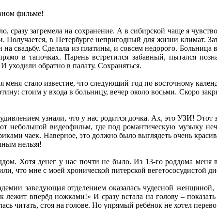
ивном фильме!
о, сразу загремела на сохранение. А в сибирской чаще я чувствов
и. Получается, в Петербурге непригодный для жизни климат. З
 на свадьбу. Сделала из платины, и совсем недорого. Больница в 
прямо в тапочках. Парень встретился забавный, пытался поз
И уходили обратно в палату. Сохраняться.
я меня стало известие, что следующий год по восточному календ
ину: стоим у входа в больницу, вечер около восьми. Скоро закры
удивлением узнали, что у нас родится дочка. Ах, это УЗИ! Этот
ют небольшой видеофильм, где под романтическую музыку нечто
риками чаек. Наверное, это должно было выглядеть очень красив
нным нельзя!
дом. Хотя денег у нас почти не было. Из 13-го роддома меня 
или, что мне с моей хронической питерской вегетососудистой 
адемии заведующая отделением оказалась чудесной женщиной, с
ок лежит вперёд ножками!» И сразу встала на голову – показа
ась читать, стоя на голове. Но упрямый ребёнок не хотел перево