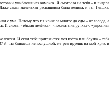
олетовый улыбающийся комочек. Я смотрела на тебя – и видела
 Даже самая маленькая распашонка была велика, и ты, Глашка,
и с ума. Потому что ты кричала много: до еды – от голода, а
ь. И снова: «тёплая пелёнка», «покачать на ручках», «укропная
колготки. И если тебе приглянется моя кофта или блузка – тебя
я 37-й. Ты бываешь непослушной, не реагируешь на мой крик и