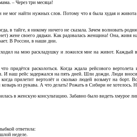
мама. – Через три месяца!
 не мог найти нужных слов. Потому что я была худая и живота
гда, в тайге, я никому ничего не сказала. Зачем волновать родню
 нет) жене своего дядьки. Как радовалась женщина! Она, живя н
ает. В России, в наши дни.
ходил на мою раскладушку и ложился мне на живот. Каждый веч
 что придётся расколоться. Когда ждала рейсового вертолета
. И наш рейс задержался на пять дней. Шли дожди. Люди вноси
 когда прилетит вертолёт и сколько людей возьмут на борт. 
козырь из рукава. А что делать! Рожать в Сибири не хотелось. Н
илась в женскую консультацию. Забавно было видеть хмурое лиц
лыбкой ответила:
ошлой неделе.