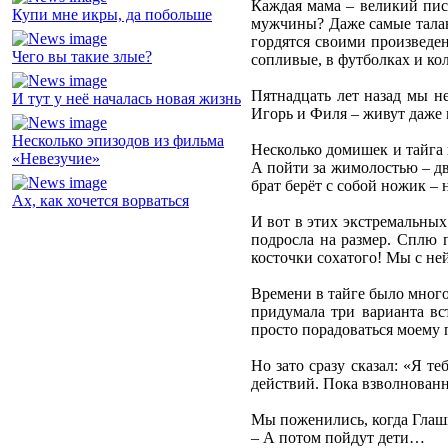
Каждая мама – великий писа
Купи мне икры, да побольше
мужчины? Даже самые талан
гордятся своими произведе
Чего вы такие злые?
сопливые, в футболках и ко
Пятнадцать лет назад мы не
И тут у неё началась новая жизнь
Игорь и Филя – живут даже н
Несколько эпизодов из фильма
Несколько домишек и тайга 
«Невезучие»
А пойти за жимолостью – дв
брат берёт с собой ножик – 
Ах, как хочется ворваться
И вот в этих экстремальных
подросла на размер. Сплю 
косточки сохатого! Мы с не
Времени в тайге было много
придумала три варианта вс
просто порадоваться моему п
Но зато сразу сказал: «Я т
действий. Пока взволнованн
Мы поженились, когда Глашк
– А потом пойдут дети…