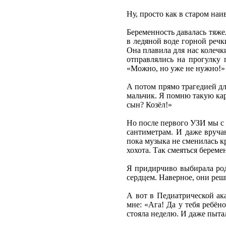
Ну, просто как в старом на
Беременность давалась тяжел
в ледяной воде горной речк
Она плавила для нас колечки
отправлялись на прогулку 
«Можно, но уже не нужно!» 
А потом прямо трагедией дл
мальчик. Я помню такую карт
сын? Козёл!»
Но после первого УЗИ мы с 
сантиметрам. И даже вруча
пока музыка не сменилась к
хохота. Так смеяться береме
Я придирчиво выбирала род
сердцем. Наверное, они реш
А вот в Педиатрической ак
мне: «Ага! Да у тебя ребён
стояла неделю. И даже пытал