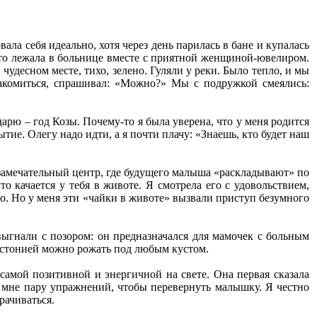
ала себя идеально, хотя через день парилась в бане и купалась
ато лежала в больнице вместе с приятной женщиной-ювелиром.
чудесном месте, тихо, зелено. Гуляли у реки. Было тепло, и мы
накомиться, спрашивал: «Можно?» Мы с подружкой смеялись:
арю – год Козы. Почему-то я была уверена, что у меня родится
тие. Олегу надо идти, а я почти плачу: «Знаешь, кто будет наш
 замечательный центр, где будущего малыша «раскладывают» по
 качается у тебя в животе. Я смотрела его с удовольствием,
о. Но у меня эти «чайки в животе» вызвали приступ безумного
выгнали с позором: он предназначался для мамочек с больным
дистонией можно рожать под любым кустом.
амой позитивной и энергичной на свете. Она первая сказала
ть мне пару упражнений, чтобы перевернуть малышку. Я честно
рачиваться.