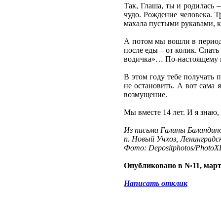
Так, Глаша, ты и родилась 
чудо. Рождение человека. Т
махала пустыми рукавами, 
А потом мы вошли в период 
после еды – от колик. Спать
водичка»… По-настоящему н
В этом году тебе получать п
не остановить. А вот сама 
возмущение.
Мы вместе 14 лет. И я знаю, 
Из письма Галины Баландин
п. Новый Учхоз, Ленинградс
Фото: Depositphotos/PhotoXP
Опубликовано в №11, март
Написать отклик