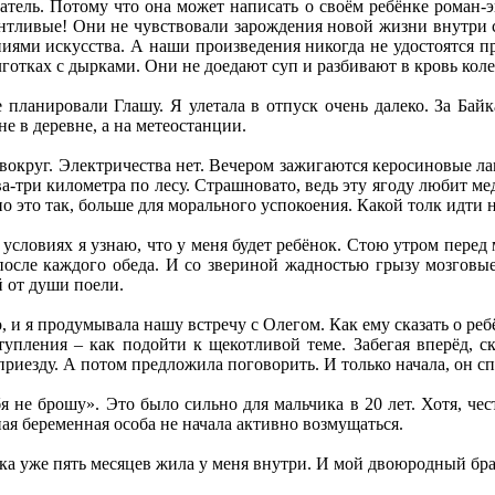
тель. Потому что она может написать о своём ребёнке роман-э
тливые! Они не чувствовали зарождения новой жизни внутри с
ниями искусства. А наши произведения никогда не удостоятся 
лготках с дырками. Они не доедают суп и разбивают в кровь кол
 планировали Глашу. Я улетала в отпуск очень далеко. За Бай
е в деревне, а на метеостанции.
вокруг. Электричества нет. Вечером зажигаются керосиновые л
а-три километра по лесу. Страшновато, ведь эту ягоду любит ме
но это так, больше для морального успокоения. Какой толк идти 
 условиях я узнаю, что у меня будет ребёнок. Стою утром перед
после каждого обеда. И со звериной жадностью грызу мозговые
й от души поели.
, и я продумывала нашу встречу с Олегом. Как ему сказать о ре
тупления – как подойти к щекотливой теме. Забегая вперёд, с
риезду. А потом предложила поговорить. И только начала, он сп
ебя не брошу». Это было сильно для мальчика в 20 лет. Хотя, ч
ая беременная особа не начала активно возмущаться.
а уже пять месяцев жила у меня внутри. И мой двоюродный бра