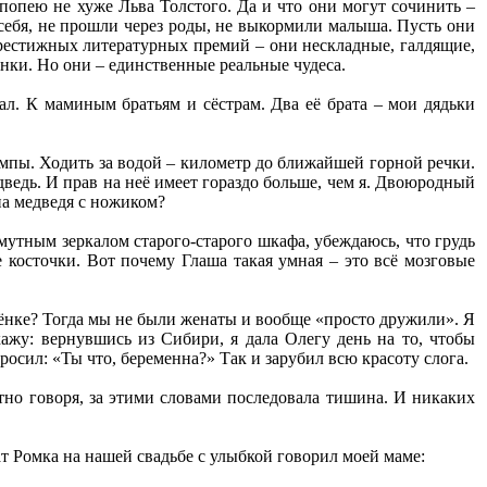
попею не хуже Льва Толстого. Да и что они могут сочинить –
ебя, не прошли через роды, не выкормили малыша. Пусть они
престижных литературных премий – они нескладные, галдящие,
енки. Но они – единственные реальные чудеса.
кал. К маминым братьям и сёстрам. Два её брата – мои дядьки
ампы. Ходить за водой – километр до ближайшей горной речки.
дведь. И прав на неё имеет гораздо больше, чем я. Двоюродный
на медведя с ножиком?
 мутным зеркалом старого-старого шкафа, убеждаюсь, что грудь
 косточки. Вот почему Глаша такая умная – это всё мозговые
бёнке? Тогда мы не были женаты и вообще «просто дружили». Я
кажу: вернувшись из Сибири, я дала Олегу день на то, чтобы
росил: «Ты что, беременна?» Так и зарубил всю красоту слога.
естно говоря, за этими словами последовала тишина. И никаких
т Ромка на нашей свадьбе с улыбкой говорил моей маме: