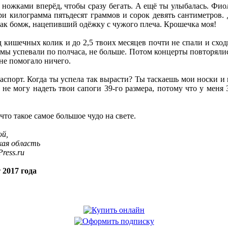
– ножками вперёд, чтобы сразу бегать. А ещё ты улыбалась. Фи
ри килограмма пятьдесят граммов и сорок девять сантиметров.
как бомж, нацепивший одёжку с чужого плеча. Крошечка моя!
кишечных колик и до 2,5 твоих месяцев почти не спали и сходил
 мы успевали по полчаса, не больше. Потом концерты повторялис
е помогало ничего.
аспорт. Когда ты успела так вырасти? Ты таскаешь мои носки и 
я не могу надеть твои сапоги 39-го размера, потому что у мен
что такое самое большое чудо на свете.
ой,
кая область
ress.ru
 2017 года