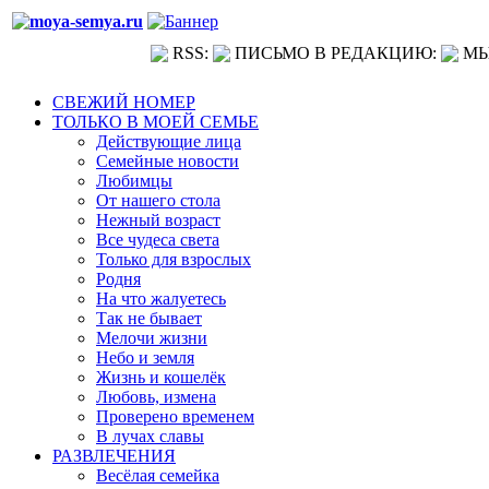
RSS:
ПИСЬМО В РЕДАКЦИЮ:
МЫ
СВЕЖИЙ НОМЕР
ТОЛЬКО В МОЕЙ СЕМЬЕ
Действующие лица
Семейные новости
Любимцы
От нашего стола
Нежный возраст
Все чудеса света
Только для взрослых
Родня
На что жалуетесь
Так не бывает
Мелочи жизни
Небо и земля
Жизнь и кошелёк
Любовь, измена
Проверено временем
В лучах славы
РАЗВЛЕЧЕНИЯ
Весёлая семейка