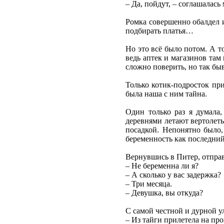
– Да, пойдут, – соглашалась 
Ромка совершенно обалдел и
подбирать платья…
Но это всё было потом. А то
ведь аптек и магазинов там
сложно поверить, но так быв
Только котик-подросток при
была наша с ним тайна.
Один только раз я думала,
деревнями летают вертолеты
посадкой. Непонятно было,
беременность как последний 
Вернувшись в Питер, отправ
– Не беременна ли я?
– А сколько у вас задержка?
– Три месяца.
– Девушка, вы откуда?
С самой честной и дурной у
– Из тайги прилетела на пр