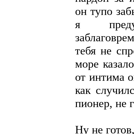
он тупо заб
я преду
заблаговре
тебя не сп
море казало
от интима о
как случилс
пионер, не г
Ну не готов,