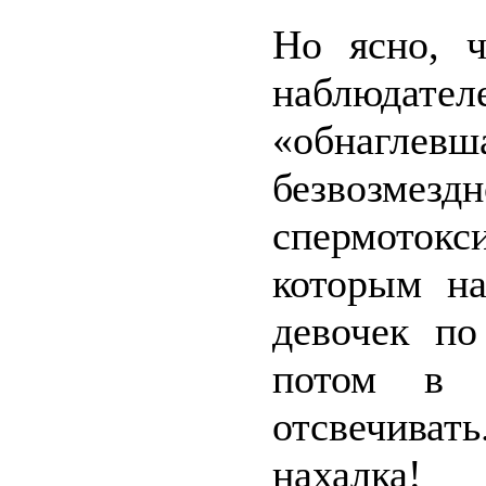
Но ясно, ч
наблюда
«обнагле
безвозмез
спермоток
которым на
девочек по
потом в 
отсвечивать
нахалка!