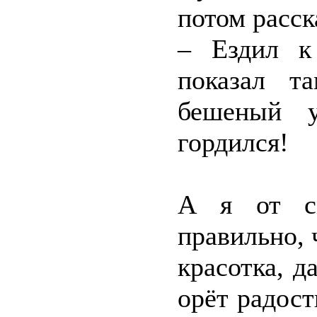
потом расск
– Ездил к
показал т
бешеный у
гордился!
А я от см
правильно, 
красотка, д
орёт радост