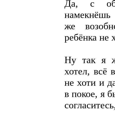
Да, с обя
намекнёшь 
же возобн
ребёнка не 
Ну так я 
хотел, всё 
не хоти и д
в покое, я б
согласитесь