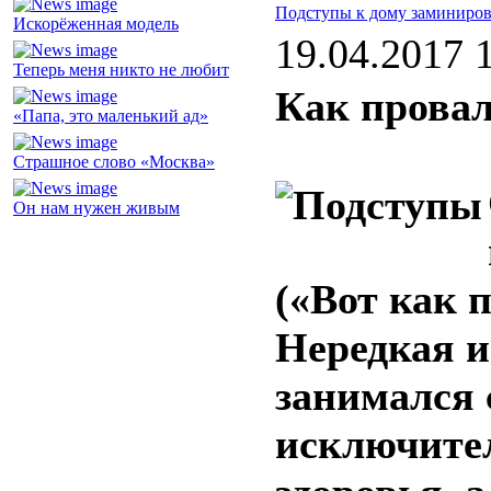
Подступы к дому заминиро
Искорёженная модель
19.04.2017 
Теперь меня никто не любит
Как прова
«Папа, это маленький ад»
Страшное слово «Москва»
Он нам нужен живым
(«Вот как 
Нередкая и
занимался 
исключител