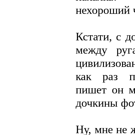
нехороший 
Кстати, с 
между руг
цивилизова
как раз п
пишет он м
дочкины фо
Ну, мне не 