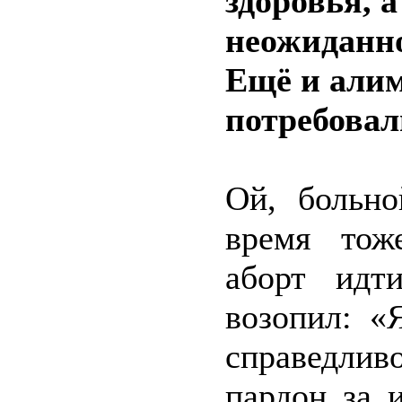
здоровья, а
неожиданно
Ещё и алим
потребовал
Ой, больно
время тоже
аборт идт
возопил: «
справедлив
пардон за 