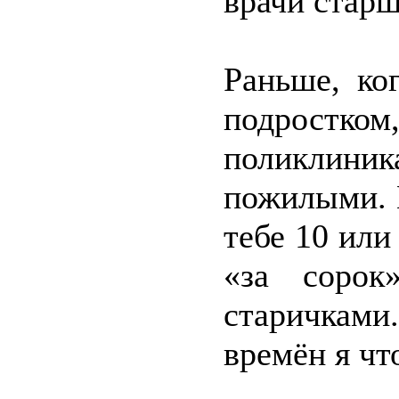
врачи старш
Раньше, ко
подростком
поликлин
пожилыми. И
тебе 10 или
«за сорок
старичками.
времён я чт