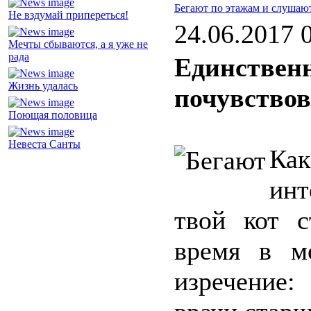
Бегают по этажам и слушаю
Не вздумай припереться!
24.06.2017 
Мечты сбываются, а я уже не
рада
Единственн
Жизнь удалась
почувствов
Поющая половица
Невеста Санты
Ка
инт
твой кот с
время в м
изречение: