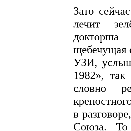
Зато сейча
лечит зел
докторша
щебечущая о
УЗИ, услыш
1982», так
словно 
крепостног
в разговоре
Союза. То