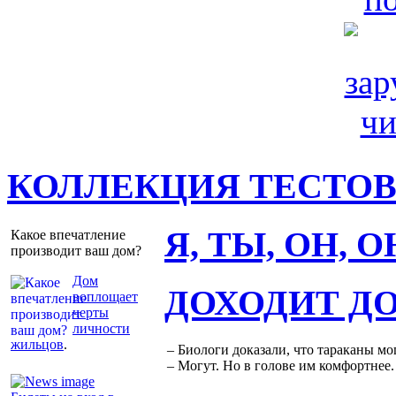
КОЛЛЕКЦИЯ ТЕСТО
Я, ТЫ, ОН, 
Какое впечатление
производит ваш дом?
Дом
ДОХОДИТ Д
воплощает
черты
личности
жильцов
.
– Биологи доказали, что тараканы мо
– Могут. Но в голове им комфортнее.