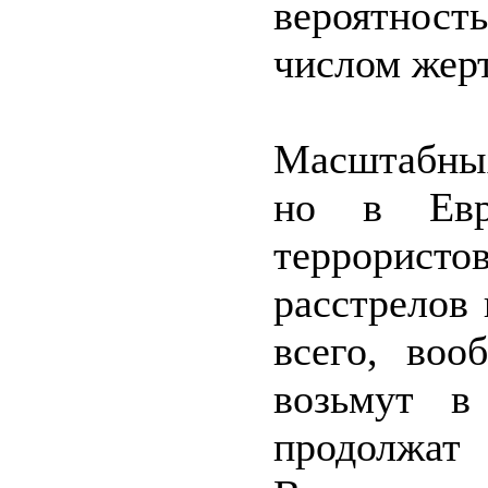
вероятнос
числом жерт
Масштабных
но в Евро
террорист
расстрелов
всего, воо
возьмут в
продолжат