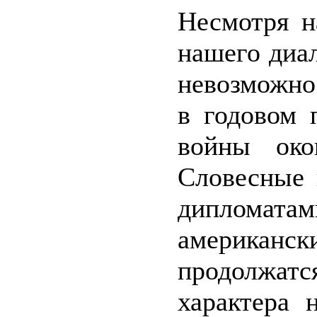
Несмотря н
нашего диа
невозможно
в годовом 
войны око
Словесные 
диплома
американс
продолжат
характера 