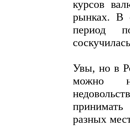
курсов вал
рынках. В 
период п
соскучилась
Увы, но в 
можно н
недовольст
принимат
разных мес