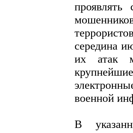
проявлять 
мошеннико
террористо
середина ию
их атак м
крупнейшие
электронн
военной ин
В указан