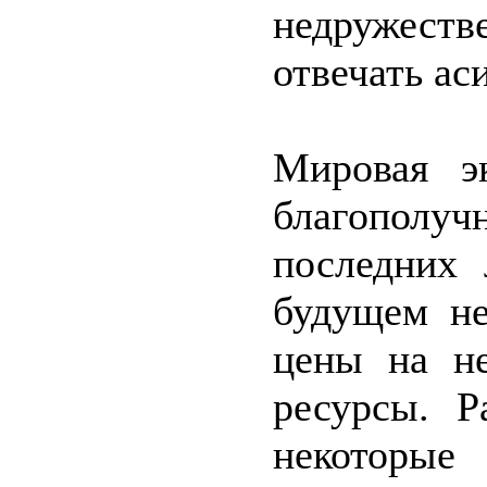
недружес
отвечать ас
Мировая э
благополу
последних 
будущем не
цены на не
ресурсы. Р
некоторые