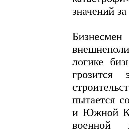
значений з
Бизнесмен
внешнеполи
логике биз
грозится 
строитель
пытается с
и Южной Ко
военной 