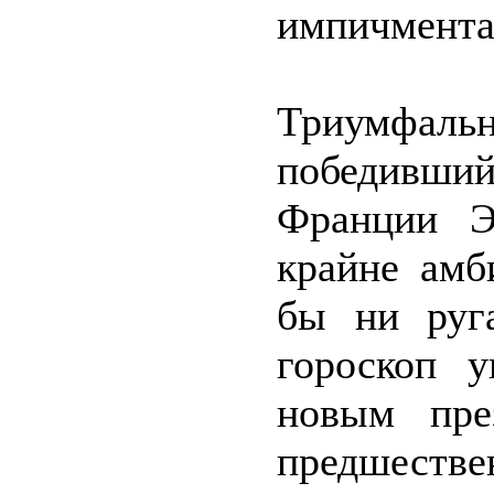
импичмента
Триумфал
победивший
Франции Э
крайне амб
бы ни руг
гороскоп у
новым пре
предшеств