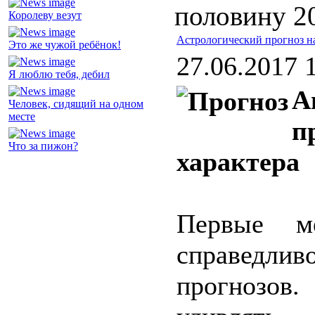
половину 2
Королеву везут
Астрологический прогноз н
Это же чужой ребёнок!
27.06.2017 
Я люблю тебя, дебил
А
Человек, сидящий на одном
месте
п
Что за пижон?
характера
Первые м
справедл
прогнозов.