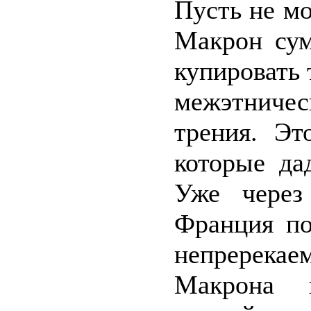
Пусть не м
Макрон сум
купировать 
межэтниче
трения. Эт
которые да
Уже через
Франция по
непререка
Макрона 