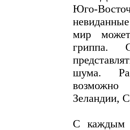
Юго-Вос
невиданные
мир може
гриппа. 
представля
шума. Раз
возможно 
Зеландии, 
С каждым 