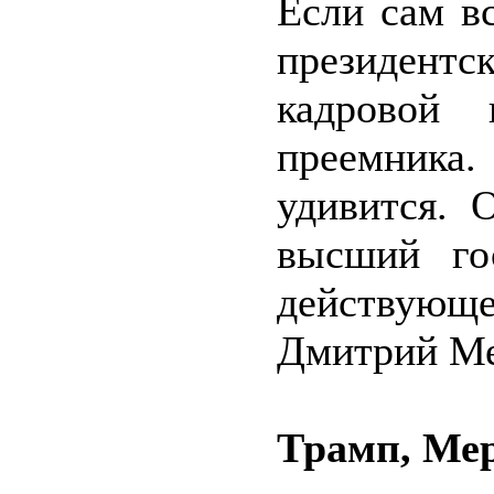
Если сам в
президентс
кадровой 
преемник
удивится. 
высший го
действующе
Дмитрий Ме
Трамп, Мер