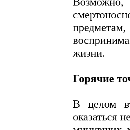
Возможн
смертоно
предметам,
восприним
жизни.
Горячие то
В целом в
оказаться 
минувших м