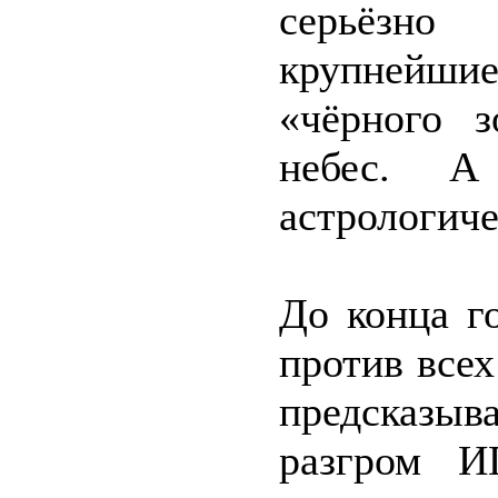
серьёзно
крупнейш
«чёрного з
небес. А
астрологиче
До конца г
против всех
предсказыв
разгром И