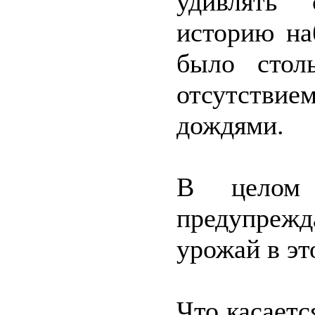
удивлять 
историю на
было стол
отсутстви
дождями.
В целом
предупреж
урожай в эт
Что касаетс