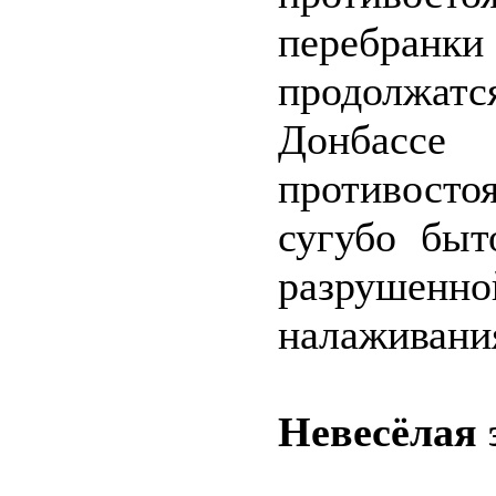
перебран
продолжа
Донбассе
противост
сугубо быт
разруше
налаживани
Невесёлая 