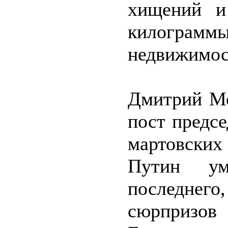
хищений и
килограмм
недвижимос
Дмитрий Ме
пост предсе
мартовских
Путин ум
последне
сюрпризов 