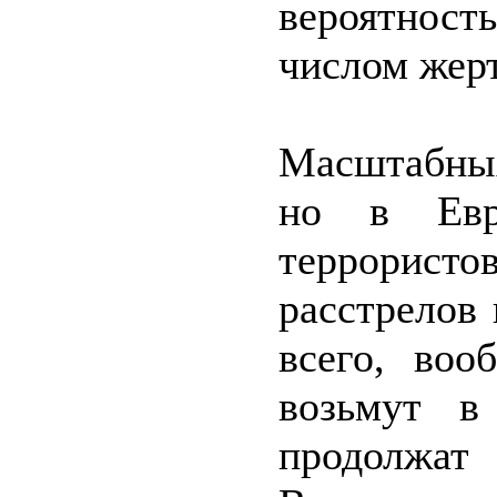
вероятнос
числом жерт
Масштабных
но в Евро
террорист
расстрелов
всего, воо
возьмут в
продолжат