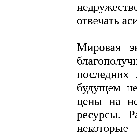
недружес
отвечать ас
Мировая э
благополу
последних 
будущем не
цены на не
ресурсы. Р
некоторые