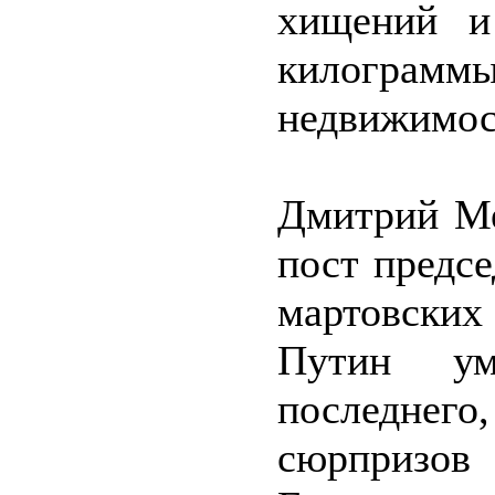
хищений и
килограмм
недвижимос
Дмитрий Ме
пост предсе
мартовских
Путин ум
последне
сюрпризов 