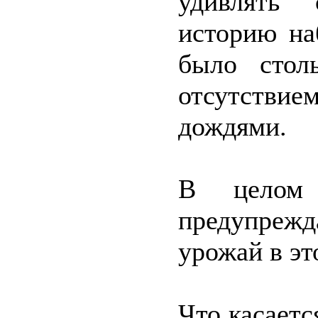
удивлять 
историю на
было стол
отсутстви
дождями.
В целом
предупреж
урожай в эт
Что касаетс