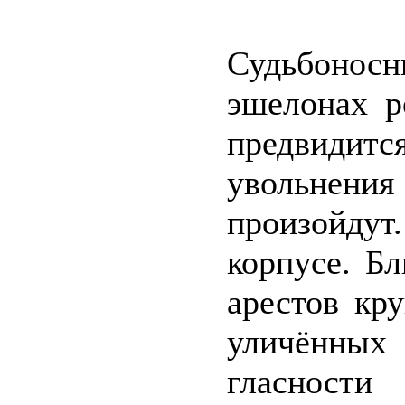
Судьбоно
эшелонах р
предвидитс
увольнен
произойдут
корпусе. Б
арестов кр
уличённых
гласности