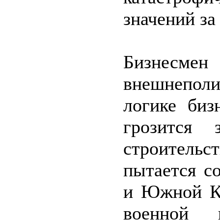
значений з
Бизнесмен
внешнеполи
логике биз
грозится 
строитель
пытается с
и Южной Ко
военной 