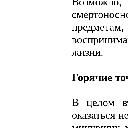
Возможн
смертоно
предметам,
восприним
жизни.
Горячие то
В целом в
оказаться 
минувших м