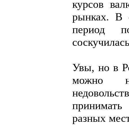
курсов вал
рынках. В 
период п
соскучилась
Увы, но в 
можно н
недовольст
принимат
разных мес