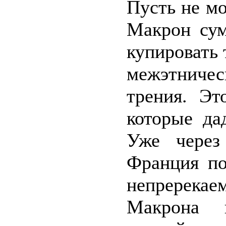
Пусть не м
Макрон сум
купировать 
межэтниче
трения. Эт
которые да
Уже через
Франция по
непререка
Макрона 