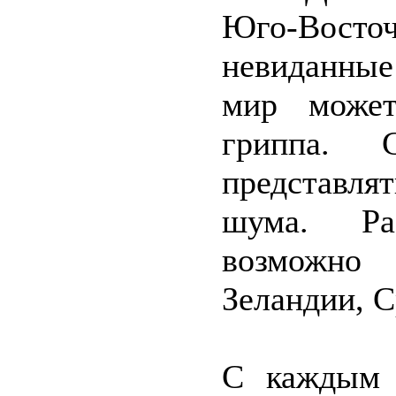
Юго-Вос
невиданные
мир може
гриппа. 
представля
шума. Раз
возможно 
Зеландии, 
С каждым 