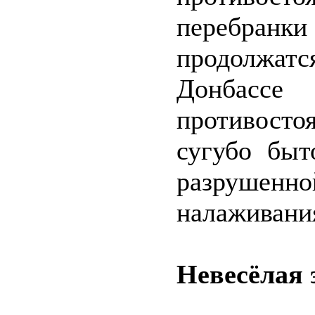
перебран
продолжа
Донбассе
противост
сугубо быт
разруше
налаживани
Невесёлая 