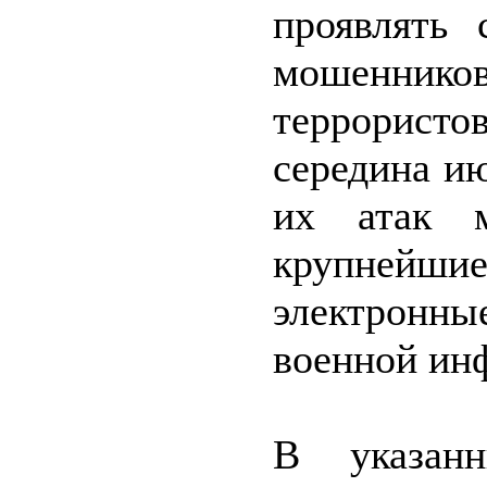
проявлять 
мошеннико
террористо
середина ию
их атак м
крупнейшие
электронн
военной ин
В указан