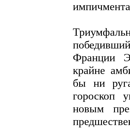
импичмента
Триумфал
победивший
Франции Э
крайне амб
бы ни руг
гороскоп у
новым пре
предшеств