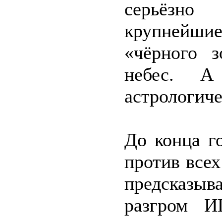
серьёзно
крупнейш
«чёрного з
небес. А
астрологиче
До конца г
против всех
предсказыв
разгром И