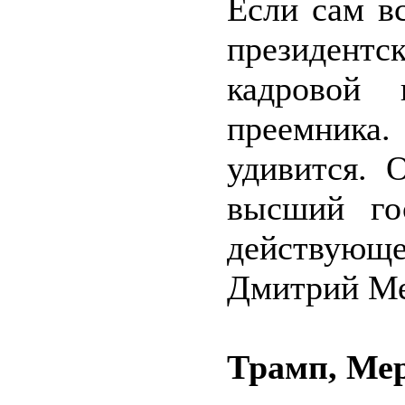
Если сам в
президентс
кадровой 
преемник
удивится. 
высший го
действующе
Дмитрий Ме
Трамп, Мер