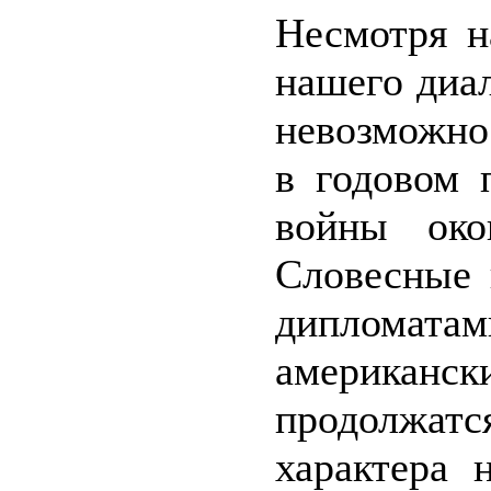
Несмотря н
нашего диа
невозможно
в годовом 
войны око
Словесные 
диплома
американс
продолжат
характера 