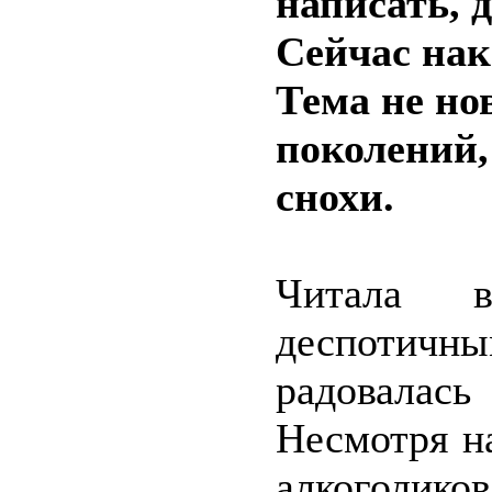
написать, д
Сейчас нак
Тема не но
поколений,
снохи.
Читала 
деспотичн
радовалась
Несмотря н
алкоголико