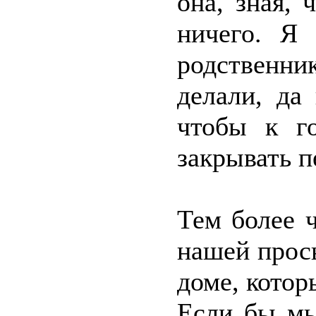
она, зная, 
ничего. Я
родственни
делали, да
чтобы к го
закрывать п
Тем более 
нашей прось
доме, котор
Если бы мы