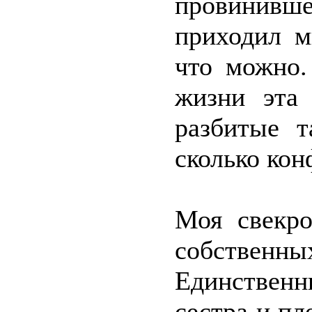
провинивш
приходил м
что можно.
жизни эта 
разбитые т
сколько кон
Моя свекро
собстве
Единственн
сестра и п