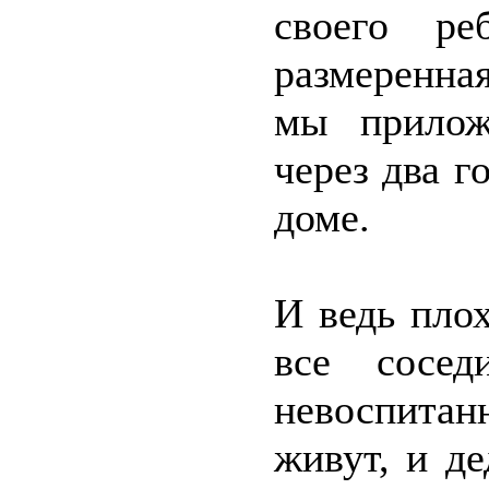
своего ре
размеренна
мы прилож
через два г
доме.
И ведь пло
все сосед
невоспита
живут, и д