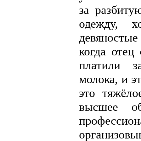
за разбиту
одежду, 
девяносты
когда отец
платили з
молока, и 
это тяжёло
высшее об
профессио
организов