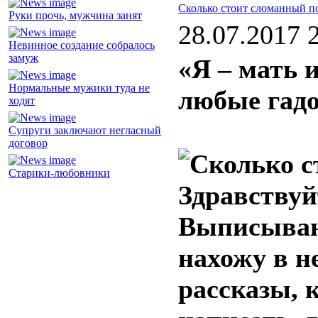
Сколько стоит сломанный п
Руки прочь, мужчина занят
28.07.2017 
Невинное создание собралось
замуж
«Я – мать 
Нормальные мужики туда не
любые гад
ходят
Супруги заключают негласный
договор
Старики-любовники
Здравствуй
Выписываю 
нахожу в н
рассказы, 