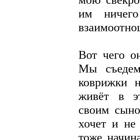
им ничего
взаимоотно
Вот чего о
Мы съедем
коврижки н
живёт в э
своим сыно
хочет и не
тоже начин