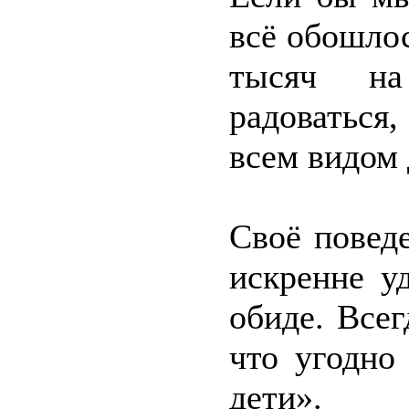
всё обошлос
тысяч на
радоваться
всем видом 
Своё повед
искренне у
обиде. Всег
что угодно
дети».