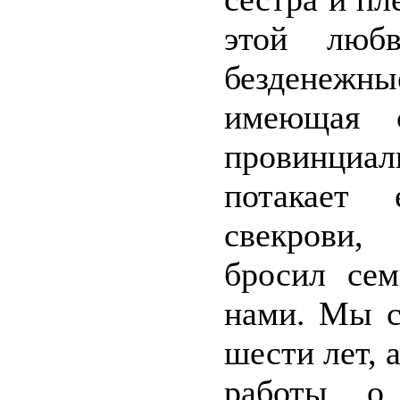
этой люб
безденежны
имеющая 
провинци
потакает
свекрови, 
бросил се
нами. Мы с
шести лет, 
работы, о