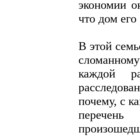
экономии он
что дом его
В этой семь
сломанном
каждой ра
расследова
почему, с к
перечен
произошедш