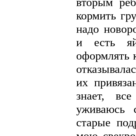
вторым реб
кормить гр
надо новор
и есть яй
оформлять к
отказывала
их привяза
знает, вс
уживаюсь 
старые под
мою свекро