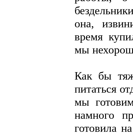
бездельник
она, извин
время купи
мы нехороши
Как бы тяж
питаться от
мы готовим
намного п
готовила н