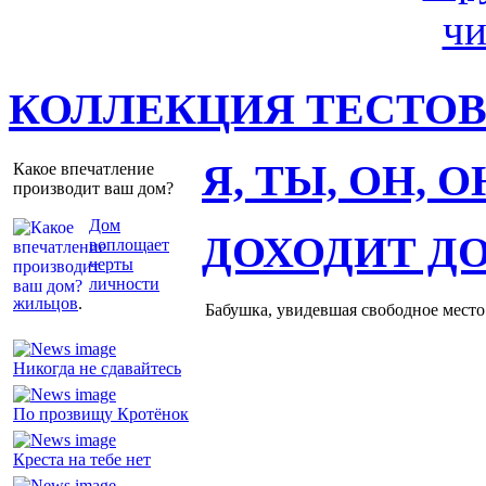
КОЛЛЕКЦИЯ ТЕСТО
Я, ТЫ, ОН, 
Какое впечатление
производит ваш дом?
Дом
ДОХОДИТ Д
воплощает
черты
личности
жильцов
.
Бабушка, увидевшая свободное место 
Никогда не сдавайтесь
По прозвищу Кротёнок
Креста на тебе нет