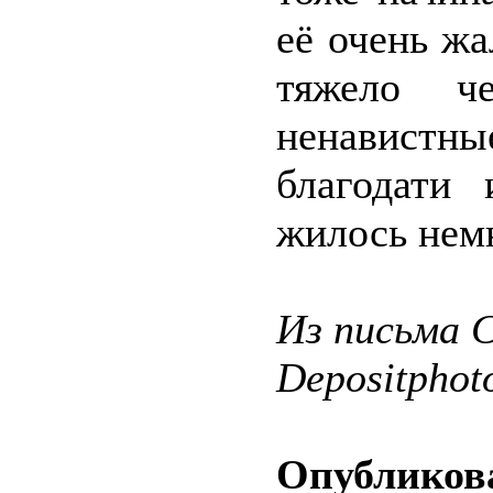
её очень жа
тяжело че
ненавистны
благодати
жилось немн
Из письма С
Depositphot
Опубликова