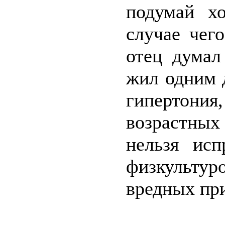
подумай х
случае чег
отец думал
жил одним 
гипертони
возрастных
нельзя исп
физкультур
вредных пр