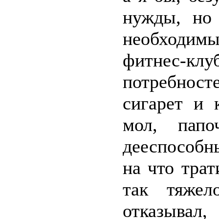
нужды, но 
необходим
фитнес-клу
потребност
сигарет и 
мол, папо
дееспособн
на что трат
так тяжел
отказывал