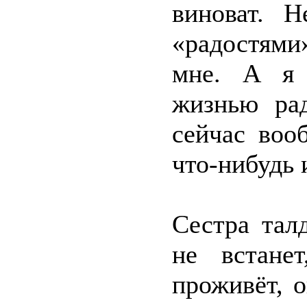
виноват. Н
«радостями
мне. А я 
жизнью ра
сейчас воо
что-нибудь 
Сестра тал
не встане
проживёт, 