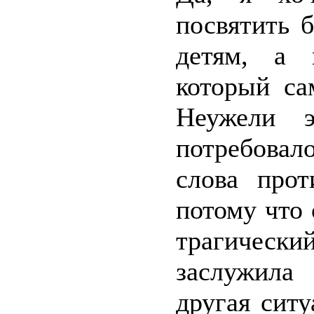
посвятить 
детям, а 
который са
Неужели э
потребовал
слова прот
потому что
трагичес
заслужила
другая сит