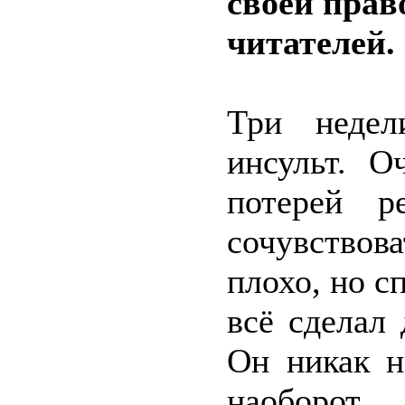
своей прав
читателей.
Три недел
инсульт. О
потерей р
сочувство
плохо, но с
всё сделал 
Он никак н
наоборо