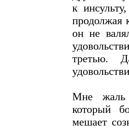
к инсульту
продолжая 
он не валя
удовольст
третью. 
удовольстви
Мне жаль 
который б
мешает соз