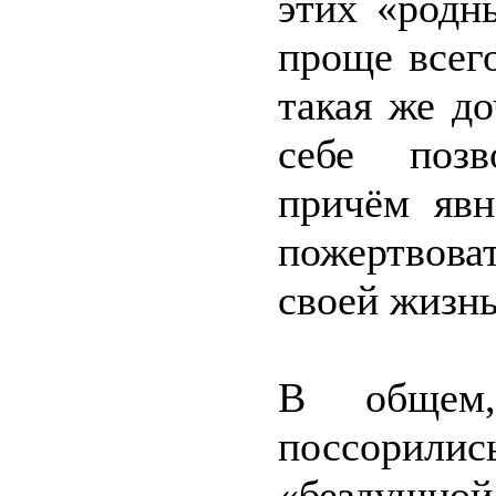
этих «родн
проще всег
такая же д
себе позв
причём явн
пожертвова
своей жизнь
В общем
поссорил
«бездушно