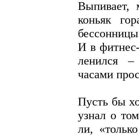
Выпивает, 
коньяк го
бессонницы
И в фитнес-
ленился –
часами прос
Пусть бы х
узнал о том
ли, «тольк