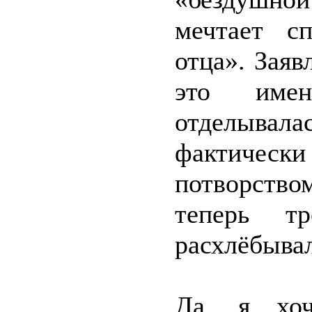
мечтает сп
отца». Заяв
это име
отделывал
фактическ
потворство
теперь т
расхлёбывал
Да, я хо