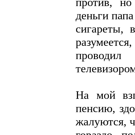
против, но
деньги папа
сигареты, 
разумеетс
проводил
телевизором
На мой вз
пенсию, зд
жалуются, чт
гораздо по