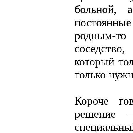
больной, 
постоянны
родным-то
соседство,
который то
только нужн
Короче го
решение 
специальн