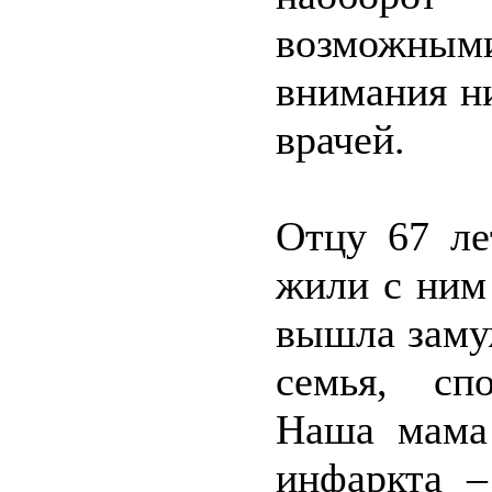
возможны
внимания н
врачей.
Отцу 67 ле
жили с ним
вышла замуж
семья, сп
Наша мама 
инфаркта –