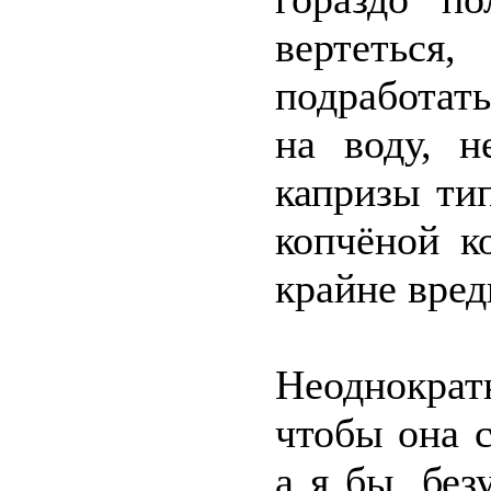
вертеться
подработать
на воду, н
капризы ти
копчёной к
крайне вред
Неоднократ
чтобы она 
а я бы, без