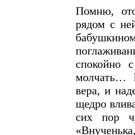
Помню, от
рядом с не
бабушкином
поглажива
спокойно с
молчать… 
вера, и над
щедро влива
сих пор ч
«Внученька,