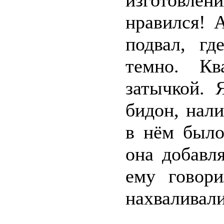
изготовле
нравился! 
подвал, г
темно. Кв
затычкой. 
бидон, нал
в нём было
она добавл
ему говор
нахваливал