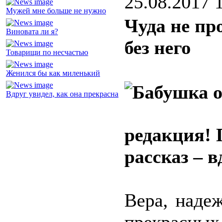
25.08.2017 
Мужей мне больше не нужно
Чуда не пр
Виновата ли я?
без него
Товарищи по несчастью
Женился бы как миленький
Вдруг увидел, как она прекрасна
редакция! 
рассказ – в
Вера, наде