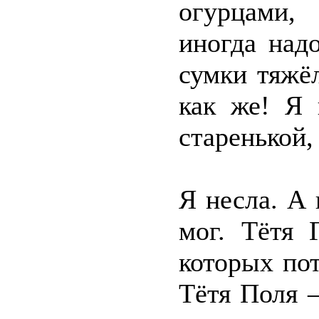
огурцами,
иногда над
сумки тяжё
как же! Я 
старенькой,
Я несла. А 
мог. Тётя 
которых по
Тётя Поля 