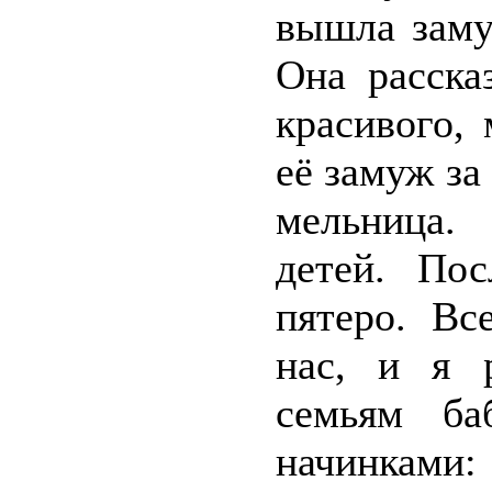
вышла заму
Она расска
красивого, 
её замуж за
мельница.
детей. По
пятеро. Вс
нас, и я 
семьям ба
начинками: