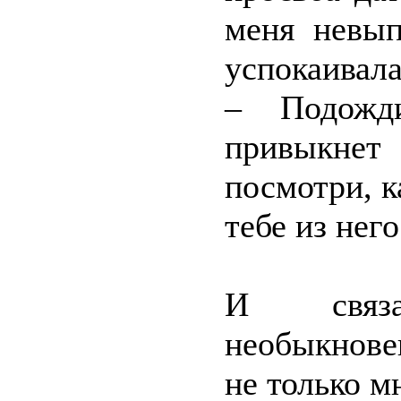
меня невып
успокаивала
– Подожди
привыкнет
посмотри, к
тебе из нег
И связа
необыкнове
не только м