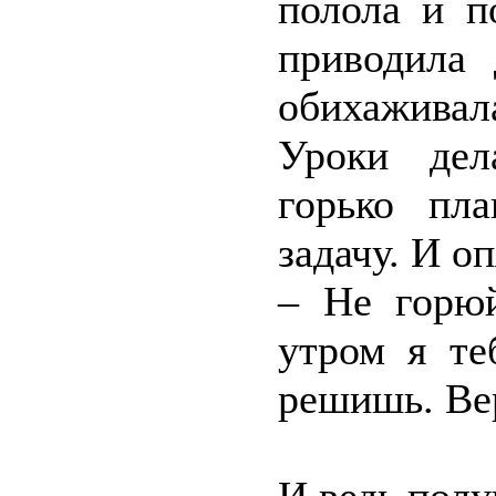
полола и п
приводила 
обихаживал
Уроки дел
горько пл
задачу. И о
– Не горюй
утром я те
решишь. Вер