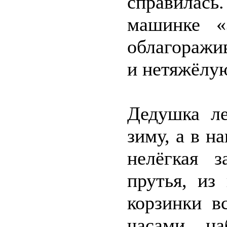
справилась
машинке «
облагоражи
и нетяжёлу
Дедушка ле
зиму, а в 
нелёгкая з
прутья, из
корзинки в
часами на