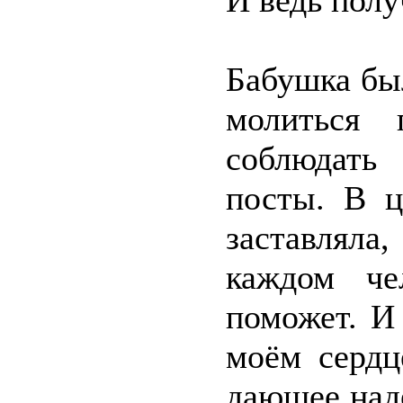
И ведь полу
Бабушка бы
молиться 
соблюдать
посты. В ц
заставляла
каждом че
поможет. И
моём сердц
дающее над