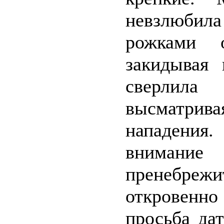
невзлюбила
рожками 
закидывая 
сверлила 
высматри
нападения
внимани
пренебрежит
откровенн
просьба да