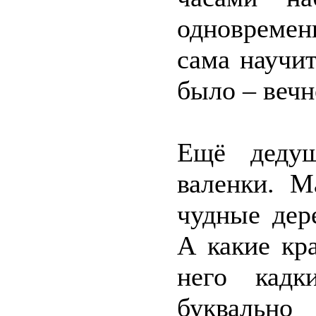
одновременн
сама научи
было – вечн
Ещё дедуш
валенки. М
чудные дер
А какие кр
него кадк
буквально