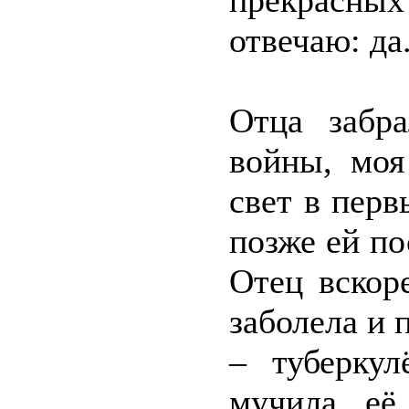
прекрасных
отвечаю: да
Отца забр
войны, моя
свет в перв
позже ей п
Отец вскор
заболела и 
– туберкул
мучила её