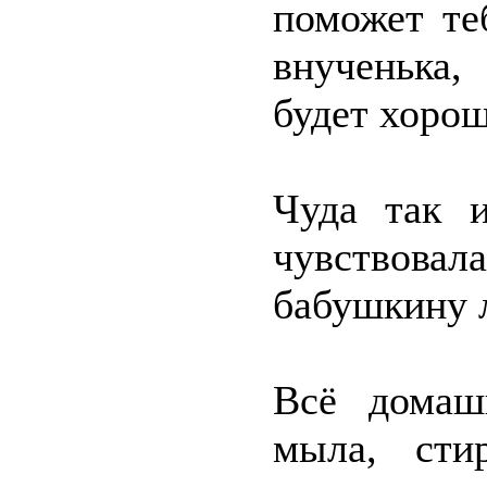
поможет теб
внученька,
будет хоро
Чуда так 
чувствова
бабушкину 
Всё домаш
мыла, стир