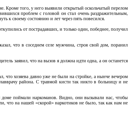
оме. Кроме того, у него выявили открытый оскольчатый перелом
звившихся проблем с головой он стал очень раздражительным,
уть к своему состоянию и лет через пять повесился.
 откупились от пострадавших, и только один, победнее, получил
азал, что в соседнем селе мужчина, строя свой дом, поранил
итель заявил, что на вызов я должна идти одна, а он останется
, что хозяева давно уже не были на стройке, а нынче вечером
лавврачу района. С травмой кисти так никто в больницу и не
я доме поймали наркоманов. Видно, они вызывали нас, чтобы
и, что на нашей «скорой» наркотиков не было, так как нам не