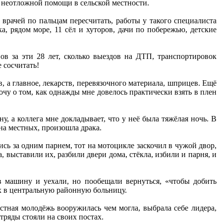
 неотложной помощи в сельской местности.
 врачей по пальцам пересчитать, работы у такого специалиста
, рядом море, 11 сёл и хуторов, дачи по побережью, детские
ов за эти 28 лет, сколько выездов на ДТП, транспортировок
 сосчитать!
в, а главное, лекарств, перевязочного материала, шприцев. Ещё
очу о том, как однажды мне довелось практически взять в плен
, а коллега мне докладывает, что у неё была тяжёлая ночь. В
 на местных, произошла драка.
сь за одним парнем, тот на мотоцикле заскочил в чужой двор,
, выставили их, разбили двери дома, стёкла, избили и парня, и
в машину и уехали, но пообещали вернуться, «чтобы добить
х в центральную районную больницу.
естная молодёжь вооружилась чем могла, выбрала себе лидера,
тряды стояли на своих постах.