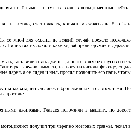
цепями и битами – и тут их взяли в кольцо местные ребята,
упал на землю, стал плакать, кричать «лежачего не бьют!» и
обы со мной для охраны на всякий случай поехало несколько
ла. На постах их ловили казачки, забирали оружие и держали,
ыть, заставили снять джинсы, а он оказался без трусов и весь
и. Санитарка кое-как вымыла, на ногу наложили фиксирующую
е парня, а он сидел и ныл, просил позвонить его папе, чтобы
уппа захвата, пять человек в бронежилетах и с автоматами. По
и спросили:
женными джинсами. Главаря погрузили в машину, по дороге
-мотоциклист получил три черепно-мозговых травмы, лежал в