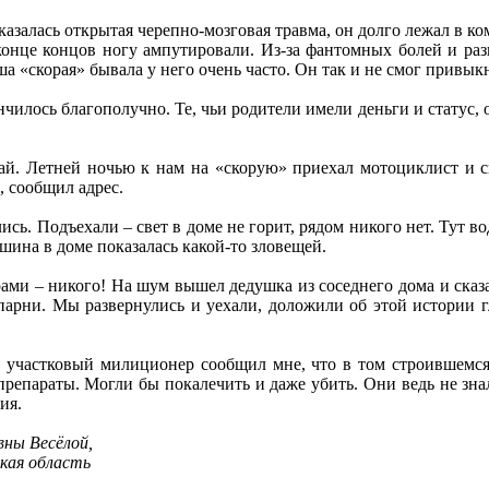
казалась открытая черепно-мозговая травма, он долго лежал в к
 конце концов ногу ампутировали. Из-за фантомных болей и ра
а «скорая» бывала у него очень часто. Он так и не смог привыкн
нчилось благополучно. Те, чьи родители имели деньги и статус,
ай. Летней ночью к нам на «скорую» приехал мотоциклист и ск
, сообщил адрес.
ь. Подъехали – свет в доме не горит, рядом никого нет. Тут вод
шина в доме показалась какой-то зловещей.
ми – никого! На шум вышел дедушка из соседнего дома и сказал
парни. Мы развернулись и уехали, доложили об этой истории г
ш участковый милиционер сообщил мне, что в том строившемс
репараты. Могли бы покалечить и даже убить. Они ведь не знал
ия.
вны Весёлой,
кая область