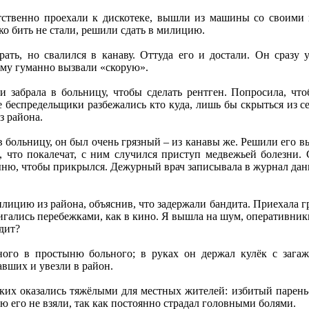
тственно проехали к дискотеке, вышли из машины со своими 
о бить не стали, решили сдать в милицию.
рать, но свалился в канаву. Оттуда его и достали. Он сразу 
 Ему гуманно вызвали «скорую».
 и забрала в больницу, чтобы сделать рентген. Попросила, чт
 беспредельщики разбежались кто куда, лишь бы скрыться из се
з района.
 больницу, он был очень грязный – из канавы же. Решили его вым
а, что покалечат, с ним случился приступ медвежьей болезн
ыню, чтобы прикрылся. Дежурный врач записывала в журнал данны
илицию из района, объяснив, что задержали бандита. Приехала гр
гались перебежками, как в кино. Я вышла на шум, оперативник
дит?
ного в простыню больного; в руках он держал кулёк с зага
вших и увезли в район.
ских оказались тяжёлыми для местных жителей: избитый парень
ю его не взяли, так как постоянно страдал головными болями.