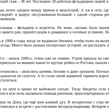
ий стаж – 38 лет. Последние 28 работала фельдшером скорой и
я, нечто среднее между врачом и медсестрой. А уж в селе, где
скорой» и радиус обслуживания большой: с одной стороны река
 значения.
большая – фельдшер и водитель. Не знаю, сколько было вызов
 зашито ран, принято родов в домашних и полевых условиях. Не
в 1990-е годы, когда не выдавали бензина, чтобы ехать на вызо
олгода. Много было разных интересных историй, но рассказать х
-х – начале 2000-х, точно уже не помню. Утром пришла на смену
 приехали на машине какие-то крутые ребята из Ростова, напали
отовились – запаслись цепями, битами и даже оружием. Погнали
едователи не сунутся. А те стали своей машиной таранить ворота
ступиться.
ка на шум и крики не выбежали соседи. Тогда бандиты сели 
ллега всю ночь оказывала помощь раненым, транспортировала и
ице на Дону, где ещё жив казачий дух. В воскресенье с утра м
отовилась к встрече с ростовскими беспредельщиками. Вечером о