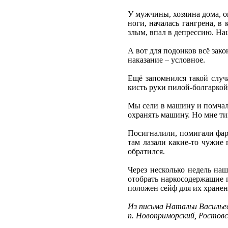
У мужчины, хозяина дома, о
ноги, началась гангрена, в
злым, впал в депрессию. Наш
А вот для подонков всё зако
наказание – условное.
Ещё запомнился такой случ
кисть руки пилой-болгаркой
Мы сели в машину и помчалис
охранять машину. Но мне ти
Посигналили, помигали фара
там лазали какие-то чужие 
обратился.
Через несколько недель на
отобрать наркосодержащие п
положен сейф для их хранен
Из письма Натальи Василье
п. Новоприморский, Ростовс