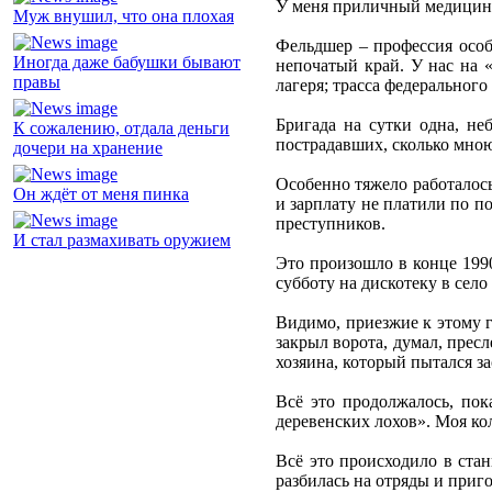
У меня приличный медицинск
Муж внушил, что она плохая
Фельдшер – профессия особа
Иногда даже бабушки бывают
непочатый край. У нас на «
правы
лагеря; трасса федерального
Бригада на сутки одна, не
К сожалению, отдала деньги
пострадавших, сколько мною
дочери на хранение
Особенно тяжело работалось 
Он ждёт от меня пинка
и зарплату не платили по п
преступников.
И стал размахивать оружием
Это произошло в конце 1990
субботу на дискотеку в село
Видимо, приезжие к этому г
закрыл ворота, думал, пресл
хозяина, который пытался за
Всё это продолжалось, по
деревенских лохов». Моя ко
Всё это происходило в стан
разбилась на отряды и приг