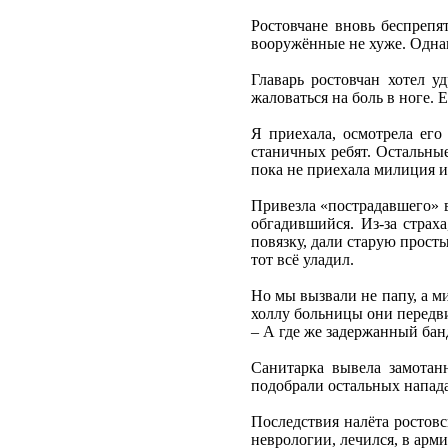
Ростовчане вновь беспрепя
вооружённые не хуже. Однак
Главарь ростовчан хотел уд
жаловаться на боль в ноге.
Я приехала, осмотрела его
станичных ребят. Остальные
пока не приехала милиция и
Привезла «пострадавшего» в
обгадившийся. Из-за страх
повязку, дали старую прост
тот всё уладил.
Но мы вызвали не папу, а м
холлу больницы они передви
– А где же задержанный бан
Санитарка вывела замотан
подобрали остальных напада
Последствия налёта ростов
неврологии, лечился, в арми