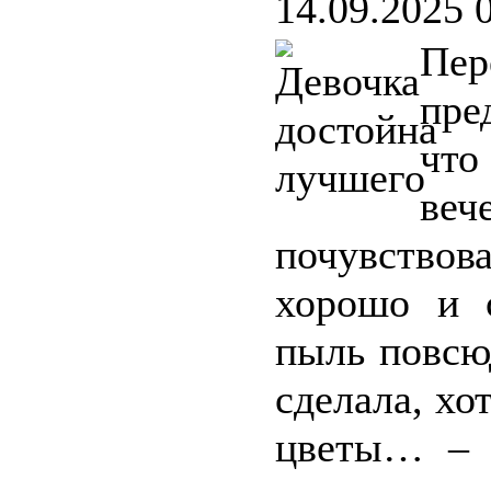
14.09.2025 
Пер
пре
что
веч
почувствов
хорошо и 
пыль повсю
сделала, хо
цветы… – 