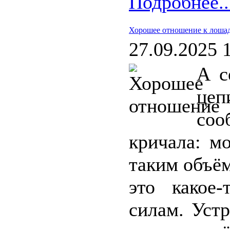
Подробнее..
Хорошее отношение к лоша
27.09.2025 
А с
цеп
со
кричала: м
таким объём
это какое-
силам. Устр