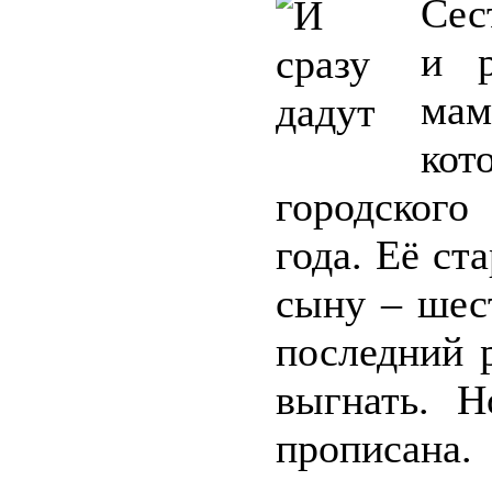
Сес
и р
ма
ко
городского
года. Её ст
сыну – шес
последний 
выгнать. Н
прописа