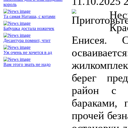
11.10.2025 
король
Нес
Та самая Наташа, с котами
Кр
Бабушка достала ножичек
Енисея. 
Десантура помнит, чтит
осваиваетс
Уж очень не хочется в ад
жилкомплек
Вам этого знать не надо
берег пре
район с п
бараками, 
прочей безн