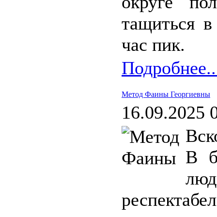
округе по
тащиться в
час пик.
Подробнее..
Метод Фаины Георгиевны
16.09.2025 
Вск
В б
лю
респектаб