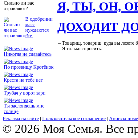
Я, ТЫ, ОН, 
Сильно ли вас
отравляют?
В одобрении
ДОХОДИТ Д
масс
нуждаются
все.
– Товарищ, товарищ, куда вы лезете 
– Я только спросить.
Никогда не сдавайтесь
По прозвищу Кротёнок
Креста на тебе нет
Трубач у ворот зари
Ты заслоняешь мне
солнце
Реклама на сайте
|
Пользовательское соглашение
|
Анонсы номе
© 2026 Моя Семья. Все п