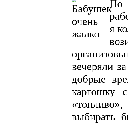
По 
раб
я к
воз
организовы
вечеряли з
добрые вре
картошку 
«топливо»,
выбирать б