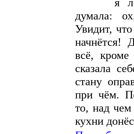
я л
думала: ох
Увидит, что
начнётся! 
всё, кроме
сказала се
стану опра
при чём. П
то, над чем
кухни донёс