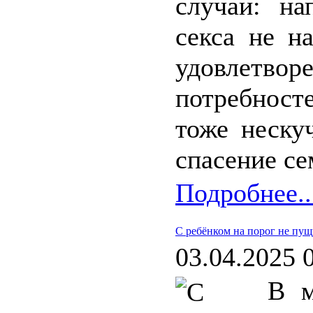
случай: н
секса не н
удовлетво
потребносте
тоже неску
спасение с
Подробнее..
С ребёнком на порог не пущ
03.04.2025 
В м