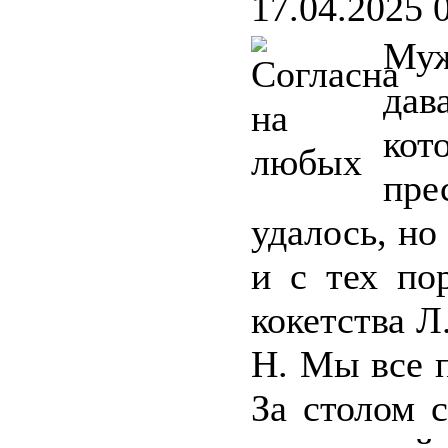
17.04.2025 
Му
дав
кот
пре
удалось, но
и с тех по
кокетства Л
Н. Мы все 
За столом 