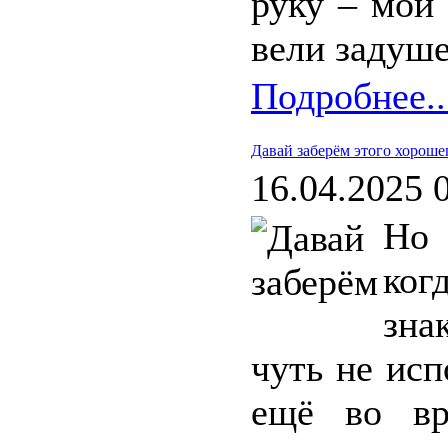
руку – мой
вели задуш
Подробнее..
Давай заберём этого хороше
16.04.2025 
Но 
ког
зна
чуть не ис
ещё во вр