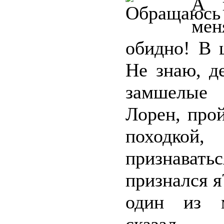
А п
мен
обидно! В 
Не знаю, д
замшелые 
Лорен, про
походкой,
признаватьс
признался я
один из м