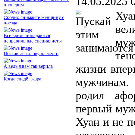
14.05.2025 
проверим
Хуа
Срочно снимайте женщину с
поезда
вел
Всё время попадаются
муж
неправильные специалисты
тен
Поставьте голову на место
жизни впер
А ведь я вам так верила
мужчинам.
Когда спадёт жара
родил афо
первый муж
Хуан и не п