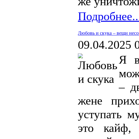
же уничтож
Подробнее..
Любовь и скука – вещи нес
09.04.2025 
Я в
мож
– д
жене прихо
уступать м
это кайф,