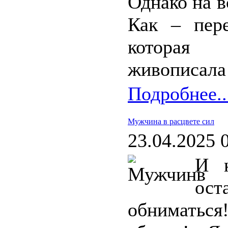
Однако на в
Как – пере
которая 
живописала
Подробнее..
Мужчина в расцвете сил
23.04.2025 
И к
ост
обниматьс