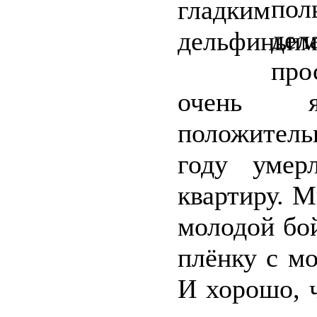
пол
дел
про
очень я
положител
году умер
квартиру. 
молодой бо
плёнку с м
И хорошо, ч