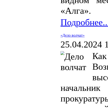
видном ме
«Алга».
Подробнее..
«Дело волчат»
25.04.2024 
Как
Во
вы
начальни
прокурату