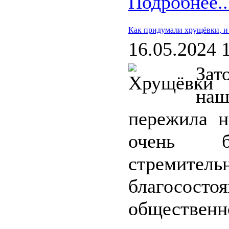
Подробнее..
Как придумали хрущёвки, и 
16.05.2024 
Зат
на
пережила н
очень б
стремитель
благосо
обществен