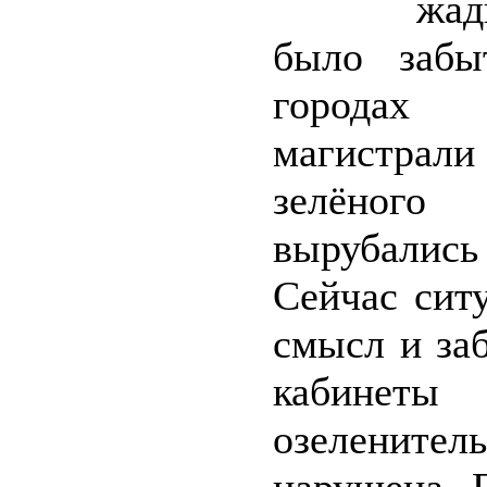
жад
было забы
городах 
магистрал
зелёного
вырубалис
Сейчас сит
смысл и за
кабинет
озелените