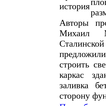
пло
раз
Авторы пр
Михаил 
Сталинской
предложили
строить св
каркас зда
заливка б
сторону фу