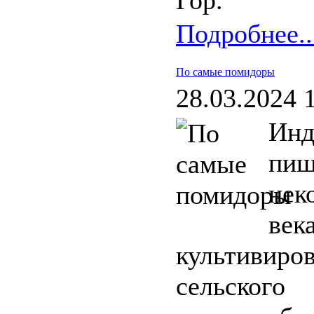
Гор.
Подробнее..
По самые помидоры
28.03.2024 
Инд
пищ
нек
ве
культиви
сельского 