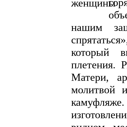
го
объ
нашим за
спрятаться
который в
плетения. 
Матери, ар
молитвой 
камуфля
изготовлен