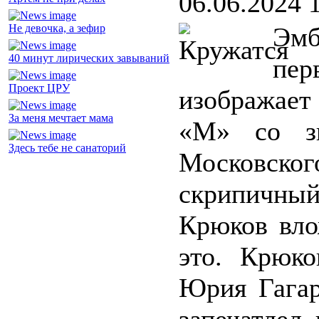
06.06.2024 
Не девочка, а зефир
Эм
40 минут лирических завываний
пе
Проект ЦРУ
изображает
За меня мечтает мама
«М» со зв
Здесь тебе не санаторий
Московск
скрипичны
Крюков вло
это. Крюко
Юрия Гагар