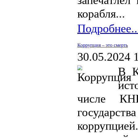
запечатлел
корабля...
Подробнее..
Коррупция – это смерть
30.05.2024 
В К
ист
числе КНР
государств
коррупцие