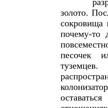
раз
золото. По
сокровища 
почему-то 
повсеместно
песочек и
туземцев
распростра
колонизат
оставать