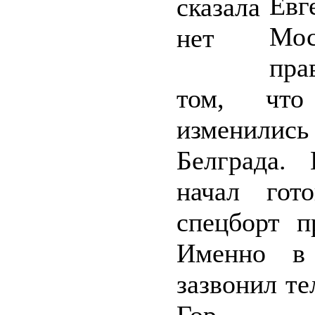
Евг
Мо
пра
том, чт
изменились
Белграда.
начал гот
спецборт п
Именно в
зазвонил т